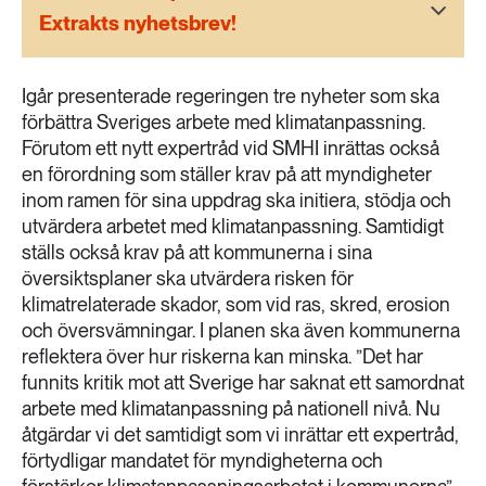
189 ARTIKLAR
Extrakts nyhetsbrev!
Transport
Igår presenterade regeringen tre nyheter som ska
473 ARTIKLAR
Vatten
förbättra Sveriges arbete med klimatanpassning.
Förutom ett nytt expertråd vid SMHI inrättas också
en förordning som ställer krav på att myndigheter
inom ramen för sina uppdrag ska initiera, stödja och
utvärdera arbetet med klimatanpassning. Samtidigt
ställs också krav på att kommunerna i sina
översiktsplaner ska utvärdera risken för
klimatrelaterade skador, som vid ras, skred, erosion
och översvämningar. I planen ska även kommunerna
reflektera över hur riskerna kan minska. ”Det har
funnits kritik mot att Sverige har saknat ett samordnat
arbete med klimatanpassning på nationell nivå. Nu
åtgärdar vi det samtidigt som vi inrättar ett expertråd,
förtydligar mandatet för myndigheterna och