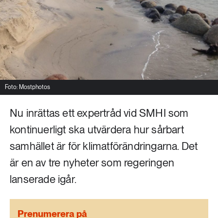
Livsstil & konsumtion
Mat & jordbruk
252 ARTIKLAR
Landsbygd
Skog
939 ARTIKLAR
Social hållbarhet
Livsstil & konsumtion
Foto: Mostphotos
Transport
612 ARTIKLAR
Nu inrättas ett expertråd vid SMHI som
Mat & jordbruk
Vatten
kontinuerligt ska utvärdera hur sårbart
262 ARTIKLAR
samhället är för klimatförändringarna. Det
Skog
är en av tre nyheter som regeringen
lanserade igår.
360 ARTIKLAR
Social hållbarhet
Prenumerera på