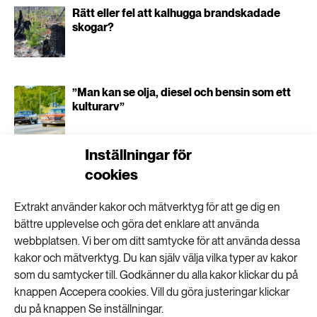
Rätt eller fel att kalhugga brandskadade
skogar?
”Man kan se olja, diesel och bensin som ett
kulturarv”
Inställningar för
cookies
Extrakt använder kakor och mätverktyg för att ge dig en
Din badsjö kan ge
bättre upplevelse och göra det enklare att använda
webbplatsen. Vi ber om ditt samtycke för att använda dessa
svalka på oväntat sätt
kakor och mätverktyg. Du kan själv välja vilka typer av kakor
som du samtycker till. Godkänner du alla kakor klickar du på
knappen Accepera cookies. Vill du göra justeringar klickar
1
KLIMAT
PUBLICERAD 18 JUNI 2026
du på knappen Se inställningar.