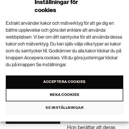
Inställningar för
det torra och blåsiga vädret. När branden till slut var
cookies
släckt omvandlades en del av den skadade skogen
till naturreservat. Tack vare det kan man jämföra
Extrakt använder kakor och mätverktyg för att ge dig en
utvecklingen mellan områden som kalhöggs och
bättre upplevelse och göra det enklare att använda
områden som lämnades orörda.
webbplatsen. Vi ber om ditt samtycke för att använda dessa
– I naturreservaten
kakor och mätverktyg. Du kan själv välja vilka typer av kakor
skedde en snabb
som du samtycker till. Godkänner du alla kakor klickar du på
naturlig återväxt. Det var
knappen Accepera cookies. Vill du göra justeringar klickar
du på knappen Se inställningar.
verkligen vackert att se.
Tallarna som lämnades
kvar spred sina frön till
ACCEPTERA COOKIES
ytor som rensats från
NEKA COOKIES
undervegetation av
elden, säger Natascha
SE INSTÄLLNINGAR
Kljun.
Natascha Kljun, professor vid
Lunds universitet.
Hon berättar att deras