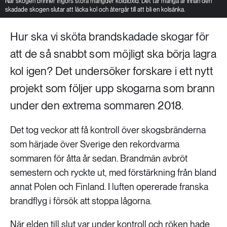
När skogen brinner frigörs stora mängder koldioxid. Det tar många år innan den
skadade skogen slutar att läcka kol och återgår till att bli en kolsänka.
Hur ska vi sköta brandskadade skogar för
att de så snabbt som möjligt ska börja lagra
kol igen? Det undersöker forskare i ett nytt
projekt som följer upp skogarna som brann
under den extrema sommaren 2018.
Det tog veckor att få kontroll över skogsbränderna
som härjade över Sverige den rekordvarma
sommaren för åtta år sedan. Brandmän avbröt
semestern och ryckte ut, med förstärkning från bland
annat Polen och Finland. I luften opererade franska
brandflyg i försök att stoppa lågorna.
När elden till slut var under kontroll och röken hade