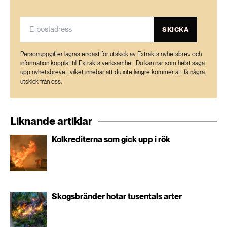
Wildfire impacts on the carbon budget of a
managed Nordic boreal forest – ScienceDirect
SKICKA
Personuppgifter lagras endast för utskick av Extrakts nyhetsbrev och
information kopplat till Extrakts verksamhet. Du kan när som helst säga
upp nyhetsbrevet, vilket innebär att du inte längre kommer att få några
utskick från oss.
Liknande artiklar
Kolkrediterna som gick upp i rök
Skogsbränder hotar tusentals arter