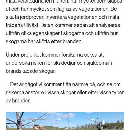
mäta koldioxidhalten i luften, hur mycket som släpps
ut och hur mycket som lagras av vegetationen. De
ska ta jordprover, inventera vegetationen och mäta
trädens tillväxt. Datan kommer sedan att analyseras
utifrån olika egenskaper i skogarna och utifrån hur
skogarna har skötts efter branden.
Under projektet kommer forskarna också att
undersöka risken för skadedjur och sjukdomar i
brandskadade skogar.
– Det är något vi kommer titta närmre på, och se om
riskerna är större i vissa skogar eller efter vissa typer
av bränder.