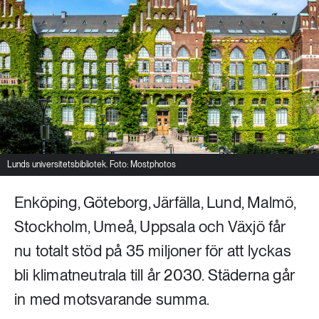
Livsstil & konsumtion
Mat & jordbruk
252 ARTIKLAR
Landsbygd
Skog
939 ARTIKLAR
Social hållbarhet
Livsstil & konsumtion
Transport
612 ARTIKLAR
Mat & jordbruk
Vatten
Lunds universitetsbibliotek. Foto: Mostphotos
Enköping, Göteborg, Järfälla, Lund, Malmö,
262 ARTIKLAR
Skog
Stockholm, Umeå, Uppsala och Växjö får
nu totalt stöd på 35 miljoner för att lyckas
360 ARTIKLAR
bli klimatneutrala till år 2030. Städerna går
Social hållbarhet
in med motsvarande summa.