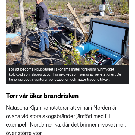
För att bedöma kolupptaget i skogarna mäter forskarna hur mycket
koldioxid som släpps ut och hur mycket som lagras av vegetationen. De
tar jordprover, inventerar vegetationen och mäter trädens tillväxt.
Torr vår ökar brandrisken
Natascha Kljun konstaterar att vi här i Norden är
ovana vid stora skogsbränder jämfört med till
exempel i Nordamerika, där det brinner mycket mer,
över större ytor.