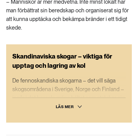
– Människor är mer medvetna. Inte minst lokalt har
man förbättrat sin beredskap och organiserat sig för
att kunna upptäcka och bekämpa bränder i ett tidigt
skede.
Skandinaviska skogar – viktiga för
upptag och lagring av kol
De fennoskandiska skogarna – det vill säga
skogsområdena i Sverige, Norge och Finland –
ingår i det boreala gröna bältet som sträcker sig
från Skandinavien över Sibirien och vidare in i
LÄS MER
Kanada och Alaska.
Det boreala gröna bältet innehåller ett av