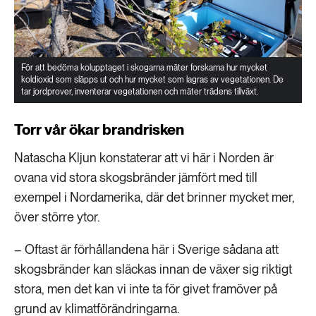
För att bedöma kolupptaget i skogarna mäter forskarna hur mycket
koldioxid som släpps ut och hur mycket som lagras av vegetationen. De
tar jordprover, inventerar vegetationen och mäter trädens tillväxt.
Torr vår ökar brandrisken
Natascha Kljun konstaterar att vi här i Norden är
ovana vid stora skogsbränder jämfört med till
exempel i Nordamerika, där det brinner mycket mer,
över större ytor.
– Oftast är förhållandena här i Sverige sådana att
skogsbränder kan släckas innan de växer sig riktigt
stora, men det kan vi inte ta för givet framöver på
grund av klimatförändringarna.