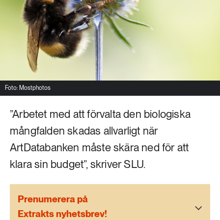
Livsstil & konsumtion
Mat & jordbruk
252 ARTIKLAR
Landsbygd
Skog
939 ARTIKLAR
Social hållbarhet
Livsstil & konsumtion
Foto: Mostphotos
Transport
612 ARTIKLAR
”Arbetet med att förvalta den biologiska
Mat & jordbruk
Vatten
mångfalden skadas allvarligt när
262 ARTIKLAR
ArtDatabanken måste skära ned för att
Skog
klara sin budget”, skriver SLU.
360 ARTIKLAR
Social hållbarhet
Prenumerera på
Extrakts nyhetsbrev!