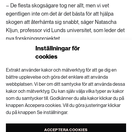
– De flesta skogsägare tog ner allt, men vi vet
egentligen inte om det är det bästa för att hjälpa
skogen att återhämta sig snabbt, säger Natascha
Kljun, professor vid Lunds universitet, som leder det
nya forskningsprojektet.
Inställningar för
cookies
Mäter återhämtningen efter bränder
Den allra värsta branden 2018 rasade i Ljusdal i
Extrakt använder kakor och mätverktyg för att ge dig en
bättre upplevelse och göra det enklare att använda
Hälsingland. Den bredde ut sig flera mil över
webbplatsen. Vi ber om ditt samtycke för att använda dessa
landskapet. Släckningsarbetet var svårt på grund av
kakor och mätverktyg. Du kan själv välja vilka typer av kakor
det torra och blåsiga vädret. När branden till slut var
som du samtycker till. Godkänner du alla kakor klickar du på
släckt omvandlades en del av den skadade skogen
knappen Accepera cookies. Vill du göra justeringar klickar
till naturreservat. Tack vare det kan man jämföra
du på knappen Se inställningar.
utvecklingen mellan områden som kalhöggs och
områden som lämnades orörda.
ACCEPTERA COOKIES