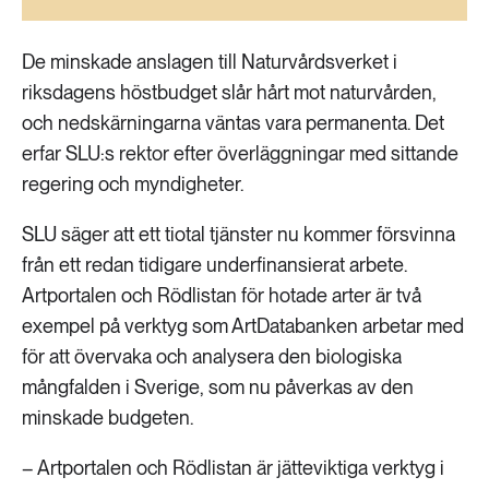
189 ARTIKLAR
Transport
De minskade anslagen till Naturvårdsverket i
riksdagens höstbudget slår hårt mot naturvården,
473 ARTIKLAR
Vatten
och nedskärningarna väntas vara permanenta. Det
erfar SLU:s rektor efter överläggningar med sittande
regering och myndigheter.
SLU säger att ett tiotal tjänster nu kommer försvinna
från ett redan tidigare underfinansierat arbete.
Artportalen och Rödlistan för hotade arter är två
exempel på verktyg som ArtDatabanken arbetar med
för att övervaka och analysera den biologiska
mångfalden i Sverige, som nu påverkas av den
minskade budgeten.
– Artportalen och Rödlistan är jätteviktiga verktyg i