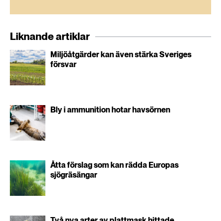
Liknande artiklar
Miljöåtgärder kan även stärka Sveriges
försvar
Bly i ammunition hotar havsörnen
Åtta förslag som kan rädda Europas
sjögräsängar
Två nya arter av plattmask hittade