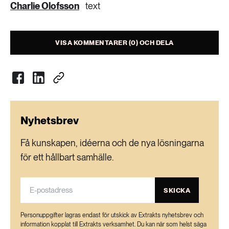
jordens största kollager, hur väl kolinlagringen i
Charlie Olofsson
text
dessa skogar fungerar är därför avgörande ur
ett klimatperspektiv.
VISA KOMMENTARER (0) OCH DELA
Mer om kolinlagring och brandskadade
skogar:
Forest Fires Sweden | Centre for Environmental
and Climate Science (CEC)
Nyhetsbrev
Forests destroyed by wildfires emit carbon long
Få kunskapen, idéerna och de nya lösningarna
after the flames die – new study
för ett hållbart samhälle.
Wildfire impacts on the carbon budget of a
managed Nordic boreal forest – ScienceDirect
SKICKA
Personuppgifter lagras endast för utskick av Extrakts nyhetsbrev och
information kopplat till Extrakts verksamhet. Du kan när som helst säga