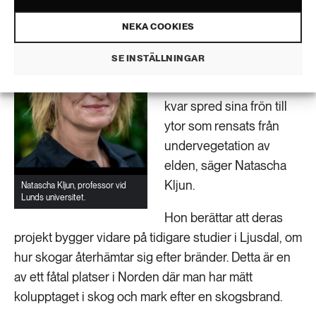
– I naturreservaten
skedde en snabb
NEKA COOKIES
naturlig återväxt. Det var
SE INSTÄLLNINGAR
verkligen vackert att se.
Tallarna som lämnades
kvar spred sina frön till
ytor som rensats från
undervegetation av
elden, säger Natascha
Kljun.
Natascha Kljun, professor vid
Lunds universitet.
Hon berättar att deras
projekt bygger vidare på tidigare studier i Ljusdal, om
hur skogar återhämtar sig efter bränder. Detta är en
av ett fåtal platser i Norden där man har mätt
kolupptaget i skog och mark efter en skogsbrand.