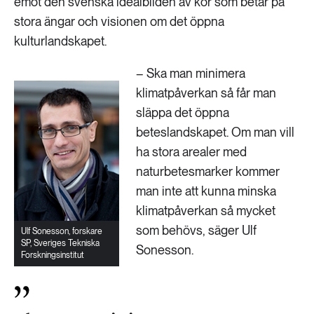
emot den svenska idealbilden av kor som betar på
stora ängar och visionen om det öppna
kulturlandskapet.
– Ska man minimera
klimatpåverkan så får man
släppa det öppna
beteslandskapet. Om man vill
ha stora arealer med
naturbetesmarker kommer
man inte att kunna minska
klimatpåverkan så mycket
som behövs, säger Ulf
Ulf Sonesson, forskare
SP, Sveriges Tekniska
Sonesson.
Forskningsinstitut