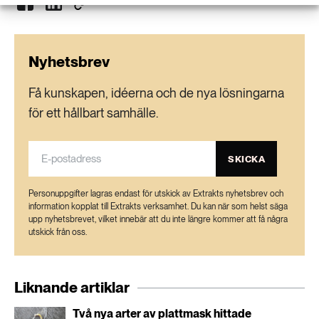
120 dygn i söder.
Den totala naturbetesmarken har minskat från
Nyhetsbrev
576 000 hektar 1992 till 450 000 hektar 2015.
Cirka 680 000 nötkreatur kan beta
Få kunskapen, idéerna och de nya lösningarna
naturbetesmarker i Sverige, mjölkkor och tjurar
för ett hållbart samhälle.
undantagna. Med en beläggning på ett djur per
hektar borde 550 000 hektar naturbetesmark
SKICKA
kunna betas.
Personuppgifter lagras endast för utskick av Extrakts nyhetsbrev och
Källor: Hållbar köttkonsumtion, Jordbruksverket
information kopplat till Extrakts verksamhet. Du kan när som helst säga
2013:1; Svenskt kött, hemsida; Jordbruksverket,
upp nyhetsbrevet, vilket innebär att du inte längre kommer att få några
utskick från oss.
bete och utevistelse; WWF:s
Naturbetesprojekt, WWF 2015; SCB.
Liknande artiklar
Två nya arter av plattmask hittade