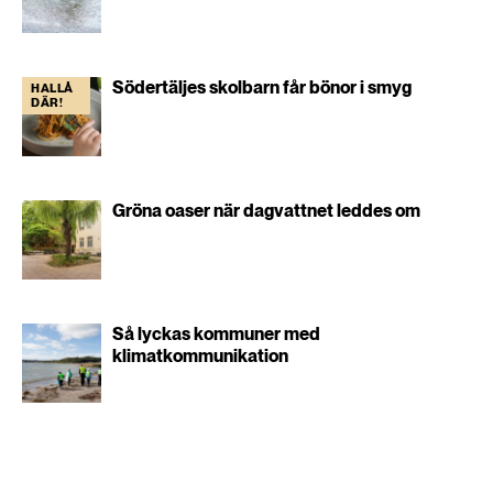
Södertäljes skolbarn får bönor i smyg
HALLÅ
DÄR!
Gröna oaser när dagvattnet leddes om
Så lyckas kommuner med
klimatkommunikation