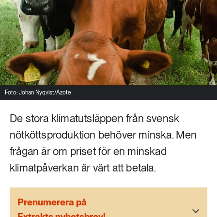
Livsstil & konsumtion
Mat & jordbruk
252 ARTIKLAR
Landsbygd
Skog
939 ARTIKLAR
Social hållbarhet
Livsstil & konsumtion
Transport
Foto: Johan Nyqvist/Azote
612 ARTIKLAR
Mat & jordbruk
Vatten
De stora klimatutsläppen från svensk
nötköttsproduktion behöver minska. Men
262 ARTIKLAR
frågan är om priset för en minskad
Skog
klimatpåverkan är värt att betala.
360 ARTIKLAR
Social hållbarhet
Prenumerera på
Extrakts nyhetsbrev!