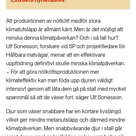
189 ARTIKLAR
Transport
Att produktionen av nötkött medför stora
473 ARTIKLAR
klimatutsläpp är allmänt känt. Men är det möjligt att
Vatten
minska denna klimatpåverkan? Och i så fall hur?
Ulf Sonesson, forskare vid SP och projektledare för
Hållbara matvägar, menar att en effektivare
uppfödning definitivt skulle minska klimatpåverkan.
– För att göra nötköttsproduktionen mer
klimateffektiv kan man föda upp djuren väldigt
intensivt genom att låta dem gå på stall med mycket
spannmål så att de växer fort, säger Ulf Sonesson.
Djur som växer snabbare har en kortare livslängd
vilket ger mindre metanutsläpp och därmed mindre
klimatpåverkan. Men snabbväxande djur i stall går