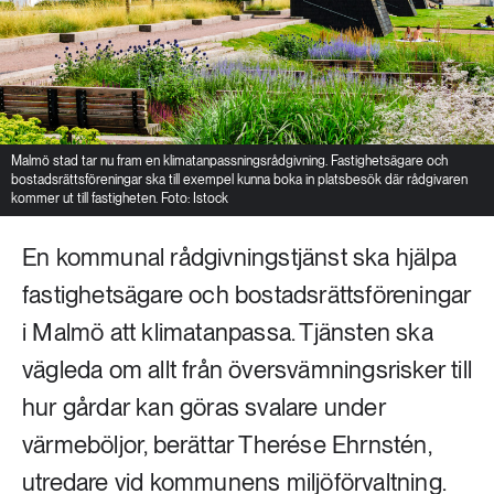
Malmö stad tar nu fram en klimatanpassningsrådgivning. Fastighetsägare och
bostadsrättsföreningar ska till exempel kunna boka in platsbesök där rådgivaren
kommer ut till fastigheten. Foto: Istock
En kommunal rådgivningstjänst ska hjälpa
fastighetsägare och bostadsrättsföreningar
i Malmö att klimatanpassa. Tjänsten ska
vägleda om allt från översvämningsrisker till
hur gårdar kan göras svalare under
värmeböljor, berättar Therése Ehrnstén,
utredare vid kommunens miljöförvaltning.