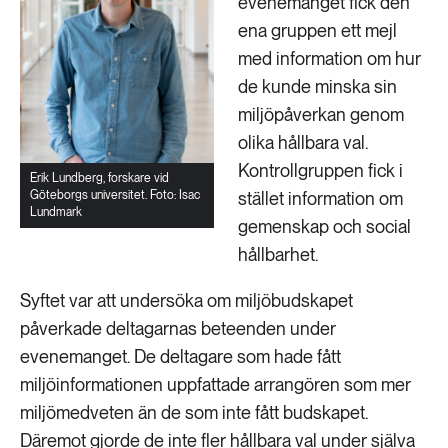
evenemanget fick den
ena gruppen ett mejl
med information om hur
de kunde minska sin
miljöpåverkan genom
olika hållbara val.
Kontrollgruppen fick i
Erik Lundberg, forskare vid
Göteborgs universitet. Foto: Isac
stället information om
Lundmark
gemenskap och social
hållbarhet.
Syftet var att undersöka om miljöbudskapet
påverkade deltagarnas beteenden under
evenemanget. De deltagare som hade fått
miljöinformationen uppfattade arrangören som mer
miljömedveten än de som inte fått budskapet.
Däremot gjorde de inte fler hållbara val under själva