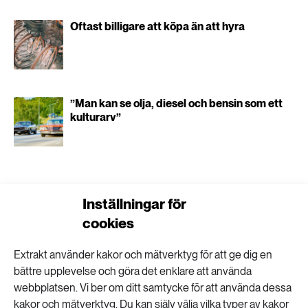
Oftast billigare att köpa än att hyra
”Man kan se olja, diesel och bensin som ett
kulturarv”
Inställningar för
Evenemang kan få
cookies
hållbara vanor att följa
Extrakt använder kakor och mätverktyg för att ge dig en
bättre upplevelse och göra det enklare att använda
webbplatsen. Vi ber om ditt samtycke för att använda dessa
med hem
kakor och mätverktyg. Du kan själv välja vilka typer av kakor