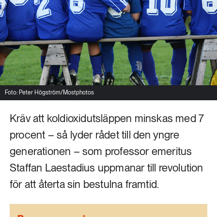
Livsstil & konsumtion
Mat & jordbruk
252 ARTIKLAR
Landsbygd
Skog
939 ARTIKLAR
Social hållbarhet
Livsstil & konsumtion
Transport
Foto: Peter Högström/Mostphotos
612 ARTIKLAR
Mat & jordbruk
Vatten
Kräv att koldioxidutsläppen minskas med 7
procent – så lyder rådet till den yngre
262 ARTIKLAR
generationen – som professor emeritus
Skog
Staffan Laestadius uppmanar till revolution
360 ARTIKLAR
för att återta sin bestulna framtid.
Social hållbarhet