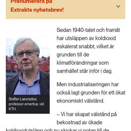
Prenumerera på
189 ARTIKLAR
Transport
Extrakts nyhetsbrev!
473 ARTIKLAR
Sedan 1940-talet och framåt
Vatten
har utsläppen av koldioxid
eskalerat snabbt, vilket är
grunden till de
klimatförändringar som
samhället står inför i dag.
Men industrialiseringen har
också lagt grunden för ett ökat
Staffan Laestadius,
ekonomiskt välstånd.
professor emeritus, vid
KTH.
– Vi har skapat välstånd på
bekostnad av ökade
koldioxidutsläpp och nu skickar vi notan till de