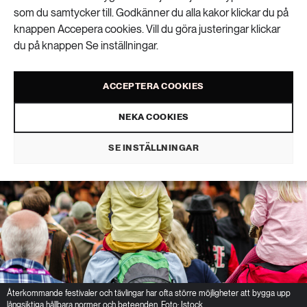
som du samtycker till. Godkänner du alla kakor klickar du på
knappen Accepera cookies. Vill du göra justeringar klickar
LIVSSTIL & KONSUMTION
du på knappen Se inställningar.
PUBLICERAD 15 JUNI 2026 • UPPDATERAD: 22 JUNI 2026
ACCEPTERA COOKIES
NEKA COOKIES
SE INSTÄLLNINGAR
Återkommande festivaler och tävlingar har ofta större möjligheter att bygga upp
långsiktiga hållbara normer och beteenden. Foto: Istock