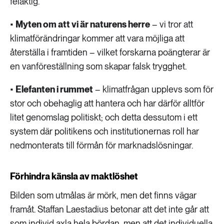
felaktig.
•
Myten om att vi är naturens herre
– vi tror att
klimatförändringar kommer att vara möjliga att
återställa i framtiden – vilket forskarna poängterar är
en vanföreställning som skapar falsk trygghet.
•
Elefanten i rummet
– klimatfrågan upplevs som för
stor och obehaglig att hantera och har därför alltför
litet genomslag politiskt; och detta dessutom i ett
system där politikens och institutionernas roll har
nedmonterats till förmån för marknadslösningar.
Förhindra känsla av maktlöshet
Bilden som utmålas är mörk, men det finns vägar
framåt. Staffan Laestadius betonar att det inte går att
som individ axla hela bördan, men att det individuella