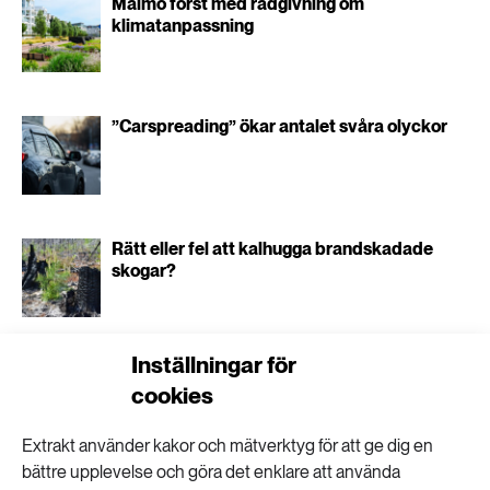
Malmö först med rådgivning om
klimatanpassning
”Carspreading” ökar antalet svåra olyckor
Rätt eller fel att kalhugga brandskadade
skogar?
Inställningar för
”Man kan se olja, diesel och bensin som ett
cookies
kulturarv”
Extrakt använder kakor och mätverktyg för att ge dig en
bättre upplevelse och göra det enklare att använda