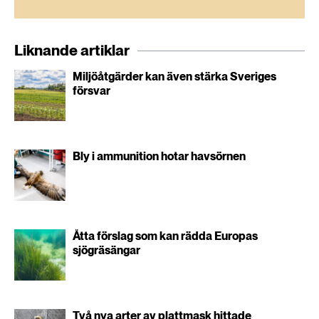
Liknande artiklar
Miljöåtgärder kan även stärka Sveriges
försvar
Bly i ammunition hotar havsörnen
Åtta förslag som kan rädda Europas
sjögräsängar
Två nya arter av plattmask hittade