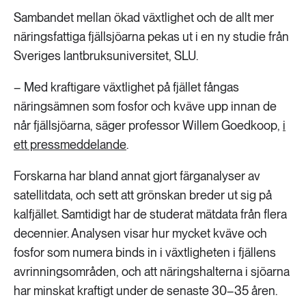
189 ARTIKLAR
Sambandet mellan ökad växtlighet och de allt mer
Transport
näringsfattiga fjällsjöarna pekas ut i en ny studie från
Sveriges lantbruksuniversitet, SLU.
473 ARTIKLAR
Vatten
– Med kraftigare växtlighet på fjället fångas
näringsämnen som fosfor och kväve upp innan de
når fjällsjöarna, säger professor Willem Goedkoop,
i
ett pressmeddelande
.
Forskarna har bland annat gjort färganalyser av
satellitdata, och sett att grönskan breder ut sig på
kalfjället. Samtidigt har de studerat mätdata från flera
decennier. Analysen visar hur mycket kväve och
fosfor som numera binds in i växtligheten i fjällens
avrinningsområden, och att näringshalterna i sjöarna
har minskat kraftigt under de senaste 30–35 åren.