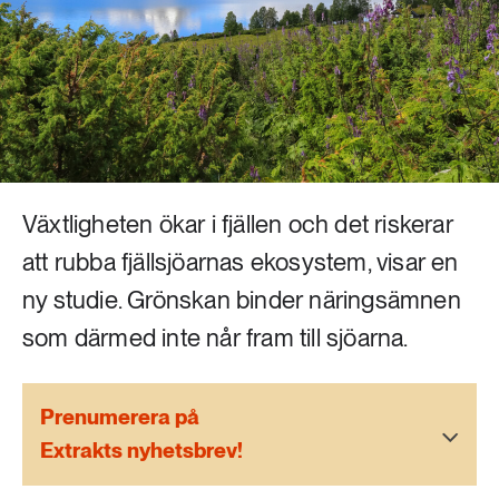
Livsstil & konsumtion
Mat & jordbruk
252 ARTIKLAR
Landsbygd
Skog
939 ARTIKLAR
Social hållbarhet
Livsstil & konsumtion
Transport
Växtligheten ökar i fjällen och det riskerar
612 ARTIKLAR
Mat & jordbruk
att rubba fjällsjöarnas ekosystem, visar en
Vatten
ny studie. Grönskan binder näringsämnen
262 ARTIKLAR
som därmed inte når fram till sjöarna.
Skog
Prenumerera på
360 ARTIKLAR
Social hållbarhet
Extrakts nyhetsbrev!