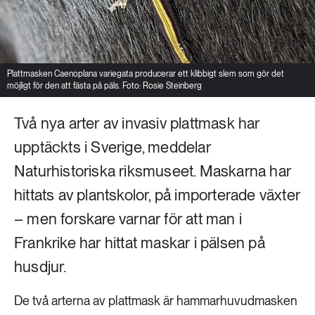
Plattmasken Caenoplana variegata producerar ett klibbigt slem som gör det
möjligt för den att fästa på päls. Foto: Rosie Steinberg
Två nya arter av invasiv plattmask har
upptäckts i Sverige, meddelar
Naturhistoriska riksmuseet. Maskarna har
hittats av plantskolor, på importerade växter
– men forskare varnar för att man i
Frankrike har hittat maskar i pälsen på
husdjur.
De två arterna av plattmask är hammarhuvudmasken