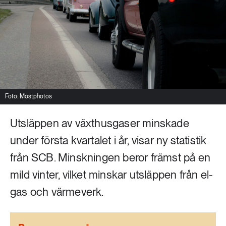
Livsstil & konsumtion
Mat & jordbruk
252 ARTIKLAR
Landsbygd
Skog
939 ARTIKLAR
Social hållbarhet
Livsstil & konsumtion
Transport
Foto: Mostphotos
612 ARTIKLAR
Mat & jordbruk
Vatten
Utsläppen av växthusgaser minskade
under första kvartalet i år, visar ny statistik
262 ARTIKLAR
från SCB. Minskningen beror främst på en
Skog
mild vinter, vilket minskar utsläppen från el-
360 ARTIKLAR
gas och värmeverk.
Social hållbarhet