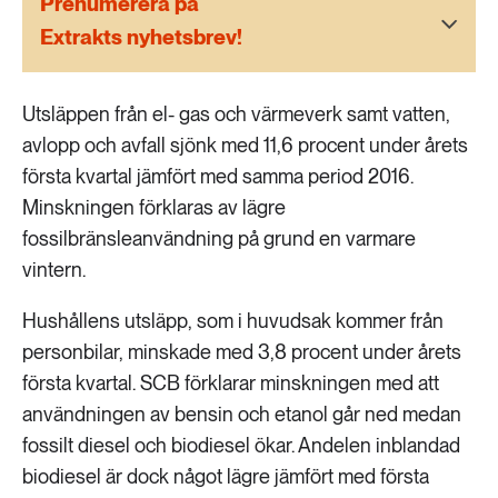
Prenumerera på
189 ARTIKLAR
Transport
Extrakts nyhetsbrev!
473 ARTIKLAR
Utsläppen från el- gas och värmeverk samt vatten,
Vatten
avlopp och avfall sjönk med 11,6 procent under årets
första kvartal jämfört med samma period 2016.
Minskningen förklaras av lägre
fossilbränsleanvändning på grund en varmare
vintern.
Hushållens utsläpp, som i huvudsak kommer från
personbilar, minskade med 3,8 procent under årets
första kvartal. SCB förklarar minskningen med att
användningen av bensin och etanol går ned medan
fossilt diesel och biodiesel ökar. Andelen inblandad
biodiesel är dock något lägre jämfört med första