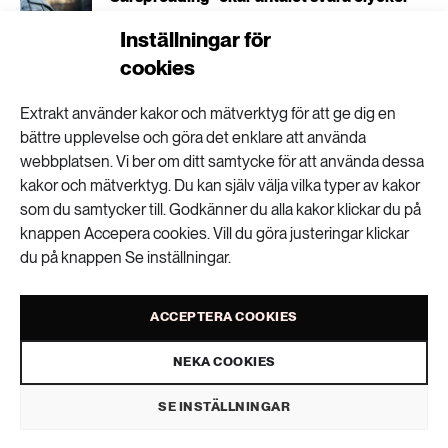
Inställningar för
cookies
Rätt eller fel att kalhugga brandskadade
Extrakt använder kakor och mätverktyg för att ge dig en
skogar?
bättre upplevelse och göra det enklare att använda
webbplatsen. Vi ber om ditt samtycke för att använda dessa
kakor och mätverktyg. Du kan själv välja vilka typer av kakor
som du samtycker till. Godkänner du alla kakor klickar du på
”Man kan se olja, diesel och bensin som ett
knappen Accepera cookies. Vill du göra justeringar klickar
kulturarv”
du på knappen Se inställningar.
ACCEPTERA COOKIES
NEKA COOKIES
Din badsjö kan ge
SE INSTÄLLNINGAR