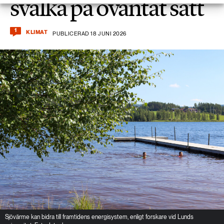
svalka på oväntat sätt
1
KLIMAT
PUBLICERAD 18 JUNI 2026
Sjövärme kan bidra till framtidens energisystem, enligt forskare vid Lunds