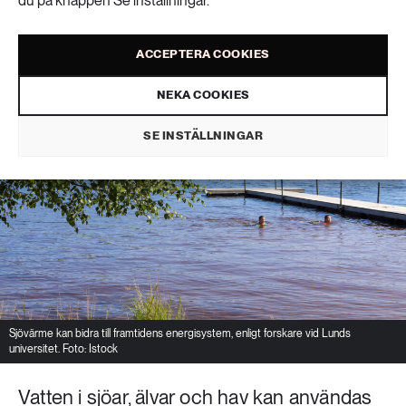
du på knappen Se inställningar.
PUBLICERAD 18 JUNI 2026
ACCEPTERA COOKIES
NEKA COOKIES
SE INSTÄLLNINGAR
Sjövärme kan bidra till framtidens energisystem, enligt forskare vid Lunds
universitet. Foto: Istock
Vatten i sjöar, älvar och hav kan användas