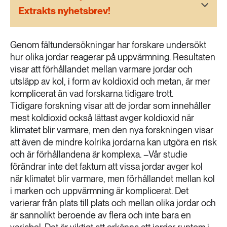
189 ARTIKLAR
Extrakts nyhetsbrev!
Transport
Genom fältundersökningar har forskare undersökt
473 ARTIKLAR
Vatten
hur olika jordar reagerar på uppvärmning. Resultaten
visar att förhållandet mellan varmare jordar och
utsläpp av kol, i form av koldioxid och metan, är mer
komplicerat än vad forskarna tidigare trott.
Tidigare forskning visar att de jordar som innehåller
mest koldioxid också lättast avger koldioxid när
klimatet blir varmare, men den nya forskningen visar
att även de mindre kolrika jordarna kan utgöra en risk
och är förhållandena är komplexa. –Vår studie
förändrar inte det faktum att vissa jordar avger kol
när klimatet blir varmare, men förhållandet mellan kol
i marken och uppvärmning är komplicerat. Det
varierar från plats till plats och mellan olika jordar och
är sannolikt beroende av flera och inte bara en