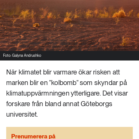
Livsstil & konsumtion
Mat & jordbruk
252 ARTIKLAR
Landsbygd
Skog
939 ARTIKLAR
Social hållbarhet
Livsstil & konsumtion
Foto: Galyna Andrushko
Transport
612 ARTIKLAR
När klimatet blir varmare ökar risken att
Mat & jordbruk
Vatten
marken blir en ”kolbomb” som skyndar på
262 ARTIKLAR
klimatuppvärmningen ytterligare. Det visar
Skog
forskare från bland annat Göteborgs
universitet.
360 ARTIKLAR
Social hållbarhet
Prenumerera på