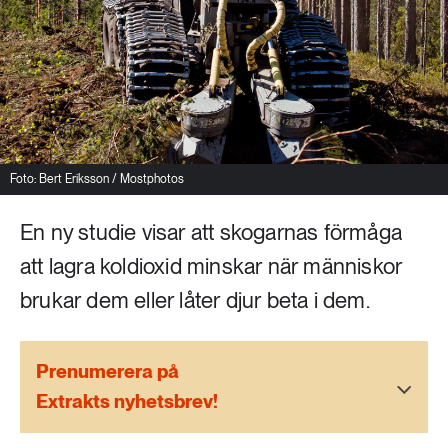
Livsstil & konsumtion
Mat & jordbruk
252 ARTIKLAR
Landsbygd
Skog
939 ARTIKLAR
Social hållbarhet
Livsstil & konsumtion
Foto: Bert Eriksson / Mostphotos
Transport
612 ARTIKLAR
En ny studie visar att skogarnas förmåga
Mat & jordbruk
Vatten
att lagra koldioxid minskar när människor
262 ARTIKLAR
brukar dem eller låter djur beta i dem.
Skog
Prenumerera på
360 ARTIKLAR
Social hållbarhet
Extrakts nyhetsbrev!