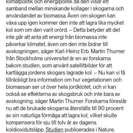
klimatpolitik och energipolitik då den visar ett
samband mellan minskande kollager i skogarna och
användandet av biomassa. Även om skogen kan
växa upp igen kommer den inte att lagra lika mycket
kol som om den varit orörd. – Detta betyder att det
inte går att anta att energi från biomassa inte
påverkar klimatet, även om den inte bidrar till
avskogningen, säger Karl-Heinz Erb. Martin Thurner
från Stockholms universitet är en av forskarna
bakom studien, som använt satellitbilder för att
kartlägga jordens skogars lagrade kol. – Nu kan vi få
tillräckligt bra information om hur vegetationen och
biomassan ser ut över hela jordklotet, och vi kan
också se effekterna av skogsbruk och inte bara av
avskogning, säger Martin Thurner. Forskarna föreslår
nu att de brukade skogarna återställs till 90 procent
av sin naturliga förmåga att lagra kol, vilket skulle
kompensera för sju till tolv år av dagens
koldioxidutsläpp.
Studien
publicerades i Nature.