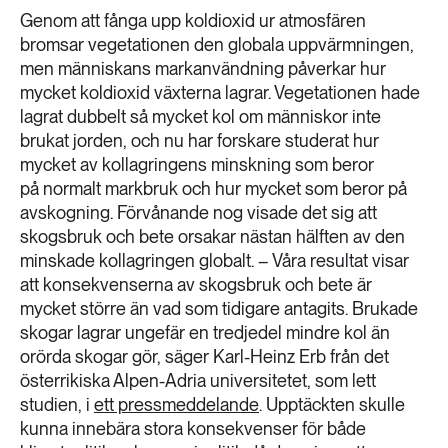
189 ARTIKLAR
Genom att fånga upp koldioxid ur atmosfären
Transport
bromsar vegetationen den globala uppvärmningen,
men människans markanvändning påverkar hur
473 ARTIKLAR
mycket koldioxid växterna lagrar. Vegetationen hade
Vatten
lagrat dubbelt så mycket kol om människor inte
brukat jorden, och nu har forskare studerat hur
mycket av kollagringens minskning som beror
på normalt markbruk och hur mycket som beror på
avskogning. Förvånande nog visade det sig att
skogsbruk och bete orsakar nästan hälften av den
minskade kollagringen globalt. – Våra resultat visar
att konsekvenserna av skogsbruk och bete är
mycket större än vad som tidigare antagits. Brukade
skogar lagrar ungefär en tredjedel mindre kol än
orörda skogar gör, säger Karl-Heinz Erb från det
österrikiska Alpen-Adria universitetet, som lett
studien, i
ett pressmeddelande
. Upptäckten skulle
kunna innebära stora konsekvenser för både