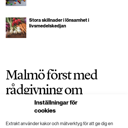
Stora skillnader i lönsamhet i
livsmedelskedjan
Malmö först med
rådgivning om
klimatanpassning
Inställningar för
cookies
HÅLLBARA STÄDER
PUBLICERAD 30 JUNI 2026
Extrakt använder kakor och mätverktyg för att ge dig en