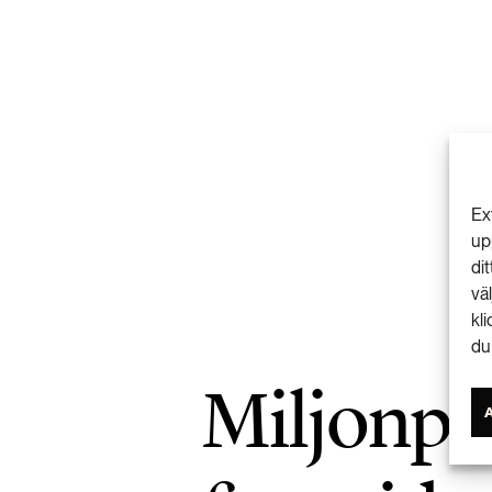
Ex
up
di
vä
kl
du
Miljonpr