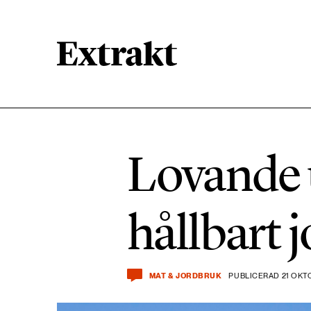
900 ARTIKLAR
Biologisk mångfald
Lovande u
471 ARTIKLAR
Kemikalier
hållbart 
939 ARTIKLAR
Livsstil & konsumtion
MAT & JORDBRUK
PUBLICERAD 21 OKT
360 ARTIKLAR
Social hållbarhet