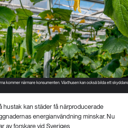
garna kommer närmare konsumenten. Växthusen kan också bilda ett skyddan
 hustak kan städer få närproducerade
yggnadernas energianvändning minskar. Nu
r av forskare vid Sveriges