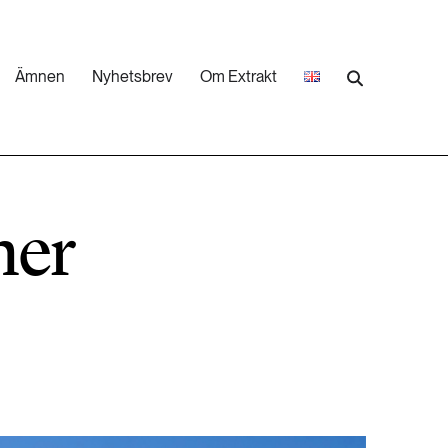
Ämnen
Nyhetsbrev
Om Extrakt
473 ARTIKLAR
Industri & Energi
mer
252 ARTIKLAR
Landsbygd
262 ARTIKLAR
Skog
473 ARTIKLAR
Vatten