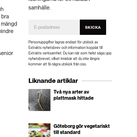
samhälle.
ch
 bra
tt mängd
SKICKA
mindre
Personuppgifter lagras endast för utskick av
Extrakts nyhetsbrev och information kopplat till
senior
Extrakts verksamhet. Du kan när som helst säga upp
nyhetsbrevet, vilket innebär att du inte längre
kommer att få några utskick från oss.
Liknande artiklar
Två nya arter av
plattmask hittade
Göteborg gör vegetariskt
till standard