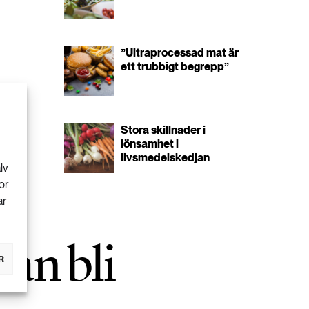
”Ultraprocessad mat är
ett trubbigt begrepp”
Stora skillnader i
lönsamhet i
livsmedelskedjan
lv
or
ar
an bli
R