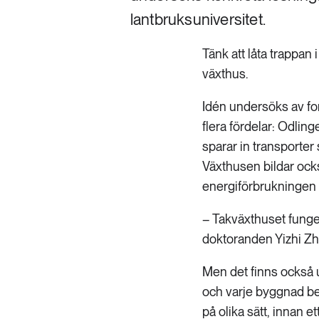
lantbruksuniversitet.
Tänk att låta trappan 
växthus.
Idén undersöks av for
flera fördelar: Odlin
sparar in transporte
Växthusen bildar ock
energiförbrukningen
– Takväxthuset funger
doktoranden Yizhi Zh
Men det finns också u
och varje byggnad be
på olika sätt, innan e