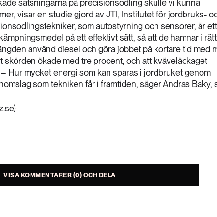
ade satsningarna på precisionsodling skulle vi kunna
, visar en studie gjord av JTI, Institutet för jordbruks- o
isionsodlingstekniker, som autostyrning och sensorer, är ett
kämpningsmedel på ett effektivt sätt, så att de hamnar i rä
 mängden använd diesel och göra jobbet på kortare tid med 
att skörden ökade med tre procent, och att kväveläckaget
. – Hur mycket energi som kan sparas i jordbruket genom
genomslag som tekniken får i framtiden, säger Andras Baky, 
.se)
VISA KOMMENTARER (0) OCH DELA