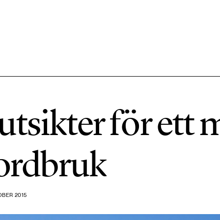
584 ARTIKLAR
Hållbara städer
tsikter för ett 
1492 ARTIKLAR
Klimat
jordbruk
612 ARTIKLAR
Mat & jordbruk
OBER 2015
189 ARTIKLAR
Transport