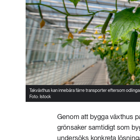
Takväxthus kan innebära färre transporter eftersom odlin
Foto: Istock
Genom att bygga växthus på
grönsaker samtidigt som b
undersöks konkreta lösninga