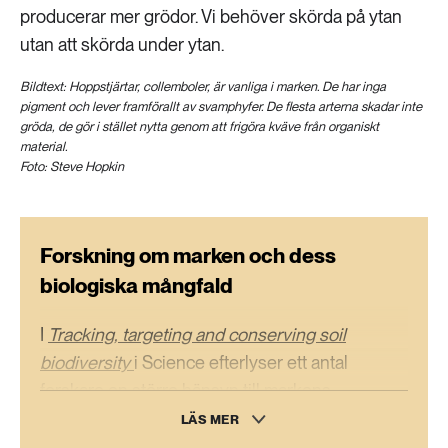
producerar mer grödor. Vi behöver skörda på ytan
utan att skörda under ytan.
Bildtext: Hoppstjärtar, collemboler, är vanliga i marken. De har inga
pigment och lever framförallt av svamphyfer. De flesta arterna skadar inte
gröda, de gör i stället nytta genom att frigöra kväve från organiskt
material.
Foto: Steve Hopkin
Forskning om marken och dess
biologiska mångfald
I
Tracking, targeting and conserving soil
biodiversity
i Science efterlyser ett antal
forskare en större hänsyn till markens
biologiska mångfald och funktioner i
LÄS MER
internationella bevarandestrategier. De föreslår