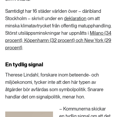
Samtidigt har 16 städer världen över – däribland
Stockholm – skrivit under en
deklaration
om att
minska klimatavtrycket från offentlig matupphandling.
Störst utsläppsminskningar har uppnåtts i
Milano (34
procent), Köpenhamn (32 procent) och New York (29
procent)
.
En tydlig signal
Therese Lindahl, forskare inom beteende- och
miljöekonomi, tycker inte att den här typen av
åtgärder bör avfärdas som symbolpolitik. Snarare
handlar det om signalpolitik, menar hon.
– Kommunerna skickar
en tydlig signal om att det