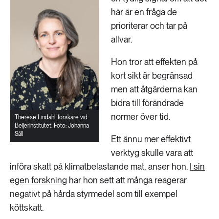
här är en fråga de
prioriterar och tar på
allvar.
Hon tror att effekten på
kort sikt är begränsad
men att åtgärderna kan
bidra till förändrade
normer över tid.
Therese Lindahl, forskare vid
Beijerinstitutet. Foto: Johanna
Säll
Ett ännu mer effektivt
verktyg skulle vara att
införa skatt på klimatbelastande mat, anser hon.
I sin
egen forskning
har hon sett att många reagerar
negativt på hårda styrmedel som till exempel
köttskatt.