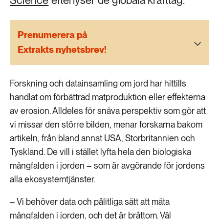
Science
efterlyser de globala krafttag.
189 ARTIKLAR
Transport
Prenumerera på
473 ARTIKLAR
Extrakts nyhetsbrev!
Vatten
Forskning och datainsamling om jord har hittills
handlat om förbättrad matproduktion eller effekterna
av erosion. Alldeles för snäva perspektiv som gör att
vi missar den större bilden, menar forskarna bakom
artikeln, från bland annat USA, Storbritannien och
Tyskland. De vill i stället lyfta hela den biologiska
mångfalden i jorden – som är avgörande för jordens
alla ekosystemtjänster.
– Vi behöver data och pålitliga sätt att mäta
mångfalden i jorden, och det är bråttom. Väl