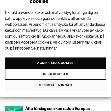
cookies
climate change
Resistance–recovery trade-off of soil microbial
Personuppgifter lagras endast för utskick av Extrakts nyhetsbrev och
Extrakt använder kakor och mätverktyg för att ge dig en
communities under altered rain regimes: An
information kopplat till Extrakts verksamhet. Du kan när som helst säga
bättre upplevelse och göra det enklare att använda
upp nyhetsbrevet, vilket innebär att du inte längre kommer att få några
experimental test across European
webbplatsen. Vi ber om ditt samtycke för att använda dessa
utskick från oss.
agroecosystems
kakor och mätverktyg. Du kan själv välja vilka typer av kakor
som du samtycker till. Godkänner du alla kakor klickar du på
Mer om biologisk mångfald i marken.
knappen Accepera cookies. Vill du göra justeringar klickar
Liknande artiklar
du på knappen Se inställningar.
Miljöåtgärder kan även stärka Sveriges
försvar
ACCEPTERA COOKIES
NEKA COOKIES
Bly i ammunition hotar havsörnen
SE INSTÄLLNINGAR
Åtta förslag som kan rädda Europas