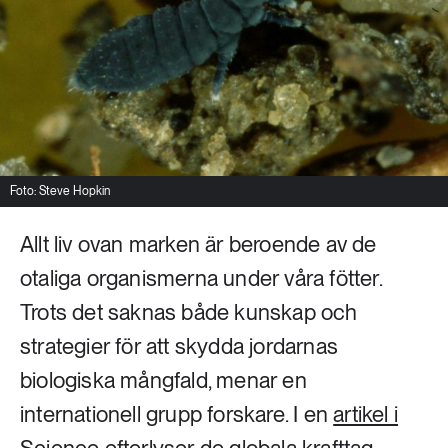
Livsstil & konsumtion
Mat & jordbruk
252 ARTIKLAR
Landsbygd
Skog
939 ARTIKLAR
Social hållbarhet
Livsstil & konsumtion
Transport
Foto: Steve Hopkin
612 ARTIKLAR
Mat & jordbruk
Vatten
Allt liv ovan marken är beroende av de
otaliga organismerna under våra fötter.
262 ARTIKLAR
Trots det saknas både kunskap och
Skog
strategier för att skydda jordarnas
360 ARTIKLAR
biologiska mångfald, menar en
Social hållbarhet
internationell grupp forskare. I en
artikel i