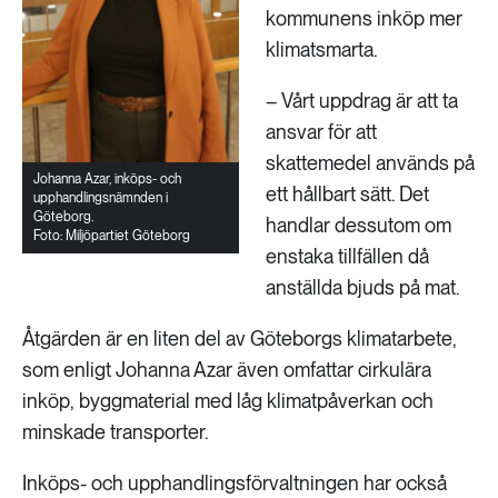
kommunens inköp mer
klimatsmarta.
– Vårt uppdrag är att ta
ansvar för att
skattemedel används på
Johanna Azar, inköps- och
ett hållbart sätt. Det
upphandlingsnämnden i
Göteborg.
handlar dessutom om
Foto: Miljöpartiet Göteborg
enstaka tillfällen då
anställda bjuds på mat.
Åtgärden är en liten del av Göteborgs klimatarbete,
som enligt Johanna Azar även omfattar cirkulära
inköp, byggmaterial med låg klimatpåverkan och
minskade transporter.
Inköps- och upphandlingsförvaltningen har också