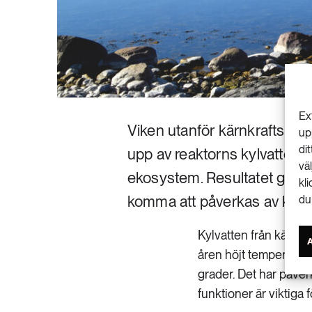
Ex
Viken utanför kärnkraftsve
up
di
upp av reaktorns kylvatten, 
vä
ekosystem. Resultatet ger e
kl
komma att påverkas av klima
du
Kylvatten från kärnk
åren höjt temperatur
grader. Det har påve
funktioner är viktiga 