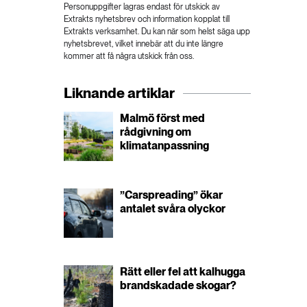
Personuppgifter lagras endast för utskick av
Extrakts nyhetsbrev och information kopplat till
Extrakts verksamhet. Du kan när som helst säga upp
nyhetsbrevet, vilket innebär att du inte längre
kommer att få några utskick från oss.
Liknande artiklar
Malmö först med
rådgivning om
klimatanpassning
”Carspreading” ökar
antalet svåra olyckor
Rätt eller fel att kalhugga
brandskadade skogar?