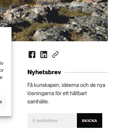
lv
or
Nyhetsbrev
ar
Få kunskapen, idéerna och de nya
lösningarna för ett hållbart
samhälle.
R
SKICKA