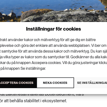
Inställningar för cookies
trakt använder kakor och mätverktyg för att ge dig en bättre
rket i Oskarshamn, som under 50 år värmts
plevelse och göra det enklare att använda webbplatsen. Vi ber om
tt samtycke för att använda dessa kakor och mätverktyg. Du kan sjä
avslöjar stress hos bakterier och sårbara
lja vilka typer av kakor som du samtycker till. Godkänner du alla kak
n inblick i hur Östersjöns kustområden kan
ickar du på knappen Accepera cookies. Vill du göra justeringar klick
tförändringar.
 på knappen Se inställningar.
raftsreaktorn i Oskarshamn har under de senaste 50
ACCEPTERA COOKIES
NEKA COOKIES
SE INSTÄLLNINGA
en i den närliggande viken med i genomsnitt fem
rkat bakteriesamhällenas bottensediment, vars
för att behålla stabilitet i ekosystemet.