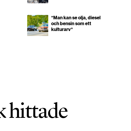
”Man kan se olja, diesel
och bensin som ett
kulturarv”
k hittade