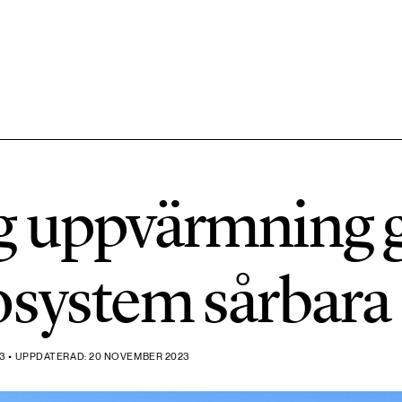
584 ARTIKLAR
Hållbara städer
g uppvärmning 
1492 ARTIKLAR
Klimat
osystem sårbara
612 ARTIKLAR
Mat & jordbruk
3 • UPPDATERAD: 20 NOVEMBER 2023
189 ARTIKLAR
Transport