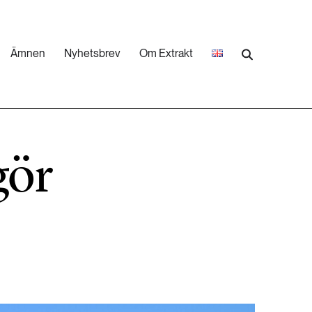
Ämnen
Nyhetsbrev
Om Extrakt
473 ARTIKLAR
Industri & Energi
gör
252 ARTIKLAR
Landsbygd
262 ARTIKLAR
Skog
473 ARTIKLAR
Vatten