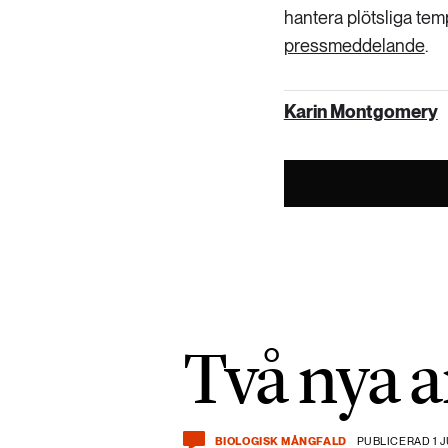
hantera plötsliga tem
pressmeddelande
.
Karin Montgomery
Två nya a
BIOLOGISK MÅNGFALD
PUBLICERAD 1 J