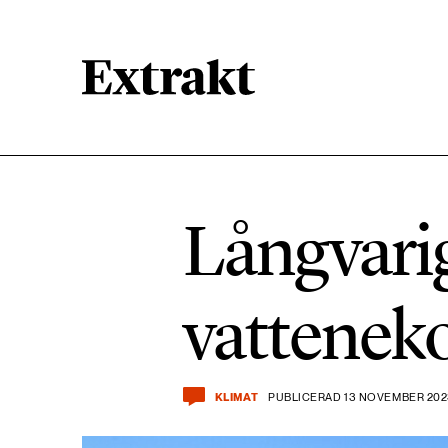
900 ARTIKLAR
Biologisk mångfald
Långvari
471 ARTIKLAR
Kemikalier
vattenek
939 ARTIKLAR
Livsstil & konsumtion
KLIMAT
PUBLICERAD 13 NOVEMBER 202
360 ARTIKLAR
Social hållbarhet