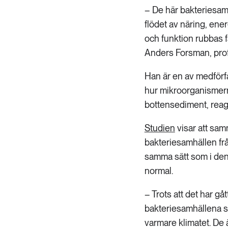
– De här bakteriesam
flödet av näring, en
och funktion rubbas f
Anders Forsman, prof
Han är en av medförfa
hur mikroorganismern
bottensediment, reage
Studien
visar att sam
bakteriesamhällen fr
samma sätt som i den
normal.
– Trots att det har g
bakteriesamhällena som
varmare klimatet. De 