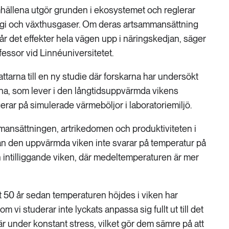
hällena utgör grunden i ekosystemet och reglerar
ergi och växthusgaser. Om deras artsammansättning
år det effekter hela vägen upp i näringskedjan, säger
essor vid Linnéuniversitetet.
ttarna till en ny studie där forskarna har undersökt
a, som lever i den långtidsuppvärmda vikens
rar på simulerade värmeböljor i laboratoriemiljö.
mansättningen, artrikedomen och produktiviteten i
ån den uppvärmda viken inte svarar på temperatur på
 intilliggande viken, där medeltemperaturen är mer
ått 50 år sedan temperaturen höjdes i viken har
 vi studerar inte lyckats anpassa sig fullt ut till det
är under konstant stress, vilket gör dem sämre på att