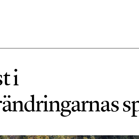
584 ARTIKLAR
Hållbara städer
t i
1492 ARTIKLAR
Klimat
rändringarnas s
612 ARTIKLAR
Mat & jordbruk
189 ARTIKLAR
Transport