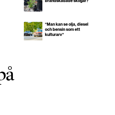
brandskadade skogar?
”Man kan se olja, diesel
och bensin som ett
kulturarv”
på