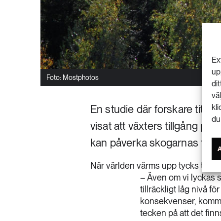
Ex
up
Foto: Mostphotos
di
vä
En studie där forskare titta
kl
du
visat att växters tillgång på
kan påverka skogarnas förmå
När världen värms upp tycks tillg
– Även om vi lyckas s
tillräckligt låg nivå f
konsekvenser, kommer
tecken på att det finn