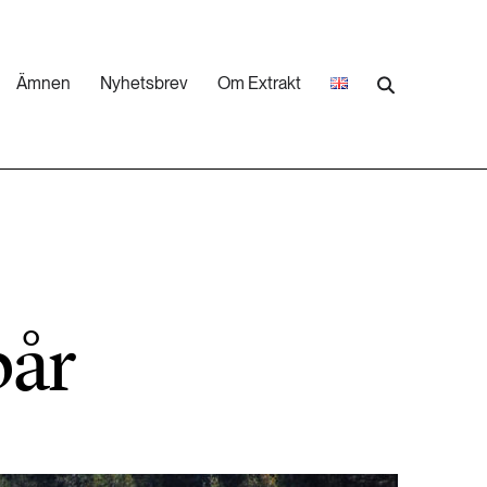
Ämnen
Nyhetsbrev
Om Extrakt
473 ARTIKLAR
Industri & Energi
252 ARTIKLAR
Landsbygd
pår
262 ARTIKLAR
Skog
473 ARTIKLAR
Vatten