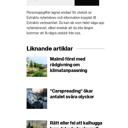
Personuppgifter lagras endast för utskick av
Extrakts nyhetsbrev och information kopplat till
Extrakts verksamhet. Du kan när som helst säga upp
nyhetsbrevet, vilket innebär att du inte längre
kommer att få några utskick från oss.
Liknande artiklar
Malmö först med
rådgivning om
klimatanpassning
”Carspreading” ökar
antalet svåra olyckor
Rätt eller fel att kalhugga