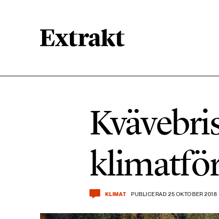
900 ARTIKLAR
Biologisk mångfald
Kvävebris
471 ARTIKLAR
Kemikalier
klimatfö
939 ARTIKLAR
Livsstil & konsumtion
KLIMAT
PUBLICERAD 25 OKTOBER 2018
360 ARTIKLAR
Social hållbarhet