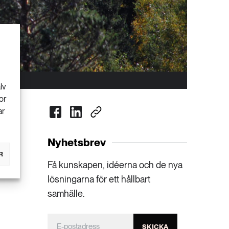
lv
or
ar
Nyhetsbrev
R
Få kunskapen, idéerna och de nya
lösningarna för ett hållbart
samhälle.
SKICKA