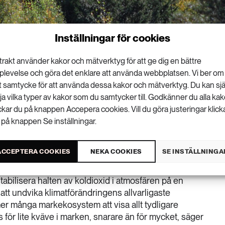
Inställningar för cookies
trakt använder kakor och mätverktyg för att ge dig en bättre
plevelse och göra det enklare att använda webbplatsen. Vi ber om
tt samtycke för att använda dessa kakor och mätverktyg. Du kan sjä
lja vilka typer av kakor som du samtycker till. Godkänner du alla kak
t på 43 000 växtprover från hela världen har
ickar du på knappen Accepera cookies. Vill du göra justeringar klick
 på knappen Se inställningar.
 kväve minskar när klimatet blir varmare. Det
ga att ta upp koldioxid från atmosfären.
ACCEPTERA COOKIES
NEKA COOKIES
SE INSTÄLLNINGA
ången på kväve försämras.
tabilisera halten av koldioxid i atmosfären på en
ör att undvika klimatförändringens allvarligaste
 många markekosystem att visa allt tydligare
s för lite kväve i marken, snarare än för mycket, säger