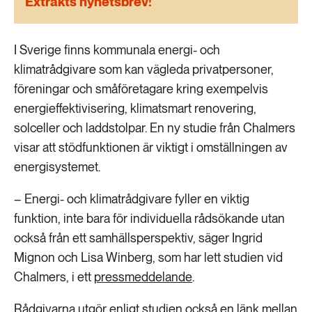
Extrakts nyhetsbrev!
189 ARTIKLAR
Transport
I Sverige finns kommunala energi- och
473 ARTIKLAR
klimatrådgivare som kan vägleda privatpersoner,
Vatten
föreningar och småföretagare kring exempelvis
energieffektivisering, klimatsmart renovering,
solceller och laddstolpar. En ny studie från Chalmers
visar att stödfunktionen är viktigt i omställningen av
energisystemet.
– Energi- och klimatrådgivare fyller en viktig
funktion, inte bara för individuella rådsökande utan
också från ett samhällsperspektiv, säger Ingrid
Mignon och Lisa Winberg, som har lett studien vid
Chalmers, i ett
pressmeddelande
.
Rådgivarna utgör enligt studien också en länk mellan