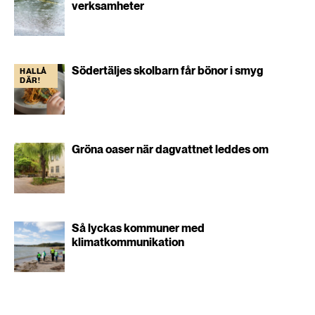
verksamheter
Södertäljes skolbarn får bönor i smyg
HALLÅ
DÄR!
Gröna oaser när dagvattnet leddes om
Så lyckas kommuner med
klimatkommunikation