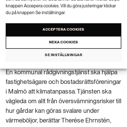
knappen Accepera cookies. Vill du göra justeringar klickar
du på knappen Se inställningar.
ACCEPTERA COOKIES
NEKA COOKIES
Malmö stad tar nu fram en klimatanpassningsrådgivning. Fastighetsägare och
bostadsrättsföreningar ska till exempel kunna boka in platsbesök där rådgivaren
SE INSTÄLLNINGAR
kommer ut till fastigheten. Foto: Istock
En kommunal rådgivningstjänst ska hjälpa
fastighetsägare och bostadsrättsföreningar
i Malmö att klimatanpassa. Tjänsten ska
vägleda om allt från översvämningsrisker till
hur gårdar kan göras svalare under
värmeböljor, berättar Therése Ehrnstén,