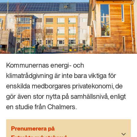
Livsstil & konsumtion
Mat & jordbruk
252 ARTIKLAR
Landsbygd
Skog
939 ARTIKLAR
Social hållbarhet
Livsstil & konsumtion
Transport
Kommunernas energi- och
612 ARTIKLAR
Mat & jordbruk
Vatten
klimatrådgivning är inte bara viktiga för
enskilda medborgares privatekonomi, de
262 ARTIKLAR
gör även stor nytta på samhällsnivå, enligt
Skog
en studie från Chalmers.
360 ARTIKLAR
Social hållbarhet
Prenumerera på