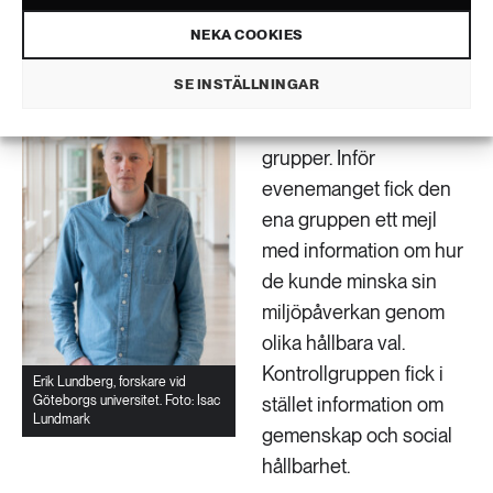
reagerade på miljöbudskap från arrangören.
NEKA COOKIES
Forskarna rekryterade
SE INSTÄLLNINGAR
närmare 300 deltagare
och delade in dem i två
grupper. Inför
evenemanget fick den
ena gruppen ett mejl
med information om hur
de kunde minska sin
miljöpåverkan genom
olika hållbara val.
Kontrollgruppen fick i
Erik Lundberg, forskare vid
Göteborgs universitet. Foto: Isac
stället information om
Lundmark
gemenskap och social
hållbarhet.