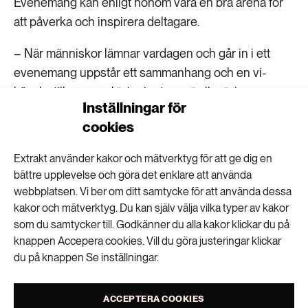
Evenemang kan enligt honom vara en bra arena för
att påverka och inspirera deltagare.
– När människor lämnar vardagen och går in i ett
evenemang uppstår ett sammanhang och en vi-
känsla, till exempel ”vi orienterare” eller ”vi
Inställningar för
hårdrockare”. Inom hållbarhetsforskning pratar man
cookies
både om jaget och om vi:et, som två processer som
går in lite i varandra. Just det kollektiva och vi-
Extrakt använder kakor och mätverktyg för att ge dig en
känslan blir starkare under evenemang med
bättre upplevelse och göra det enklare att använda
likasinnade och där kan man också uppmuntra till
webbplatsen. Vi ber om ditt samtycke för att använda dessa
nya hållbara beteenden, säger Erik Lundberg.
kakor och mätverktyg. Du kan själv välja vilka typer av kakor
som du samtycker till. Godkänner du alla kakor klickar du på
knappen Accepera cookies. Vill du göra justeringar klickar
Miljöbudskap till deltagare
du på knappen Se inställningar.
I en
studie
har han och hans kollegor undersökt hur
deltagare i orienteringsevenemanget O-Ringen
ACCEPTERA COOKIES