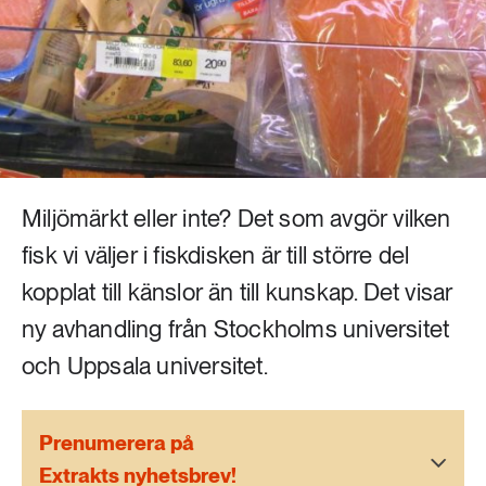
Livsstil & konsumtion
Mat & jordbruk
252 ARTIKLAR
Landsbygd
Skog
939 ARTIKLAR
Social hållbarhet
Livsstil & konsumtion
Transport
Miljömärkt eller inte? Det som avgör vilken
612 ARTIKLAR
Mat & jordbruk
fisk vi väljer i fiskdisken är till större del
Vatten
kopplat till känslor än till kunskap. Det visar
262 ARTIKLAR
ny avhandling från Stockholms universitet
Skog
och Uppsala universitet.
360 ARTIKLAR
Social hållbarhet
Prenumerera på
Extrakts nyhetsbrev!