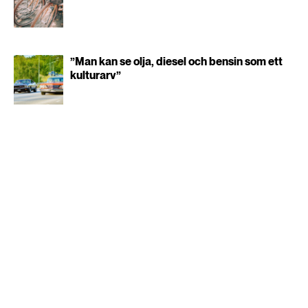
”Man kan se olja, diesel och bensin som ett
kulturarv”
Gåvor från de rika kan
ge klirr i
omställningskassan
KLIMAT
PUBLICERAD 8 JUNI 2026 • UPPDATERAD: 15 JUNI 2026