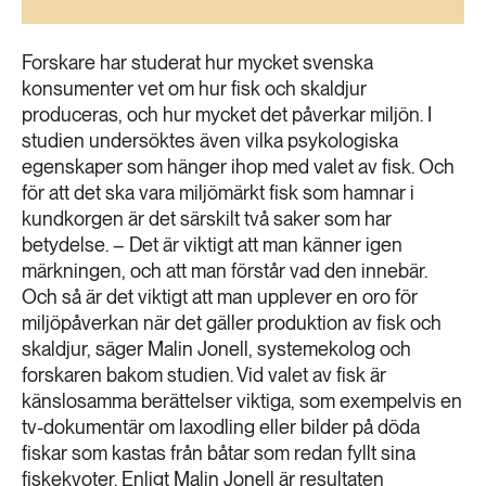
189 ARTIKLAR
Transport
Forskare har studerat hur mycket svenska
konsumenter vet om hur fisk och skaldjur
473 ARTIKLAR
produceras, och hur mycket det påverkar miljön. I
Vatten
studien undersöktes även vilka psykologiska
egenskaper som hänger ihop med valet av fisk. Och
för att det ska vara miljömärkt fisk som hamnar i
kundkorgen är det särskilt två saker som har
betydelse. – Det är viktigt att man känner igen
märkningen, och att man förstår vad den innebär.
Och så är det viktigt att man upplever en oro för
miljöpåverkan när det gäller produktion av fisk och
skaldjur, säger Malin Jonell, systemekolog och
forskaren bakom studien. Vid valet av fisk är
känslosamma berättelser viktiga, som exempelvis en
tv-dokumentär om laxodling eller bilder på döda
fiskar som kastas från båtar som redan fyllt sina
fiskekvoter. Enligt Malin Jonell är resultaten