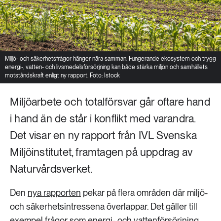
Miljö- och säkerhetsfrågor hänger nära samman. Fungerande ekosystem och trygg
energi-, vatten- och livsmedelsförsörjning kan både stärka miljön och samhällets
motståndskraft enligt ny rapport. Foto: Istock
Miljöarbete och totalförsvar går oftare hand
i hand än de står i konflikt med varandra.
Det visar en ny rapport från IVL Svenska
Miljöinstitutet, framtagen på uppdrag av
Naturvårdsverket.
Den
nya rapporten
pekar på flera områden där miljö-
och säkerhetsintressena överlappar. Det gäller till
exempel frågor som energi- och vattenförsörjning,