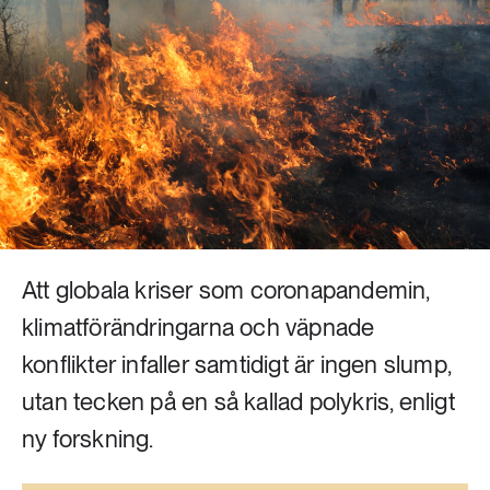
Livsstil & konsumtion
Mat & jordbruk
252 ARTIKLAR
Landsbygd
Skog
939 ARTIKLAR
Social hållbarhet
Livsstil & konsumtion
Transport
612 ARTIKLAR
Mat & jordbruk
Vatten
Att globala kriser som coronapandemin,
262 ARTIKLAR
klimatförändringarna och väpnade
Skog
konflikter infaller samtidigt är ingen slump,
utan tecken på en så kallad polykris, enligt
360 ARTIKLAR
Social hållbarhet
ny forskning.