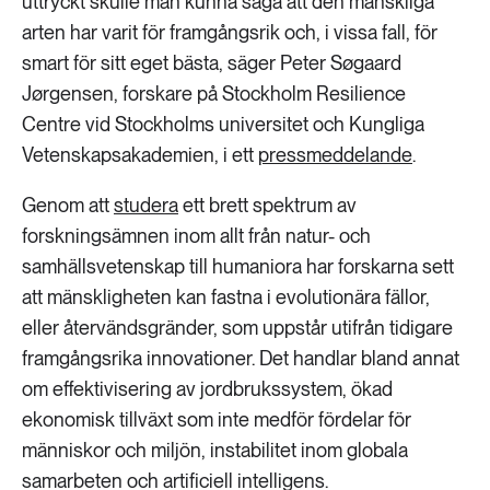
uttryckt skulle man kunna säga att den mänskliga
arten har varit för framgångsrik och, i vissa fall, för
smart för sitt eget bästa, säger Peter Søgaard
Jørgensen, forskare på Stockholm Resilience
Centre vid Stockholms universitet och Kungliga
Vetenskapsakademien, i ett
pressmeddelande
.
Genom att
studera
ett brett spektrum av
forskningsämnen inom allt från natur- och
samhällsvetenskap till humaniora har forskarna sett
att mänskligheten kan fastna i evolutionära fällor,
eller återvändsgränder, som uppstår utifrån tidigare
framgångsrika innovationer. Det handlar bland annat
om effektivisering av jordbrukssystem, ökad
ekonomisk tillväxt som inte medför fördelar för
människor och miljön, instabilitet inom globala
samarbeten och artificiell intelligens.