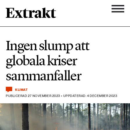
900 ARTIKLAR
Biologisk mångfald
Ämnen
Ingen slump att
Biologisk mångfald
Nyhetsbrev
584 ARTIKLAR
globala kriser
Hållbara städer
Hållbara städer
Om Extrakt
sammanfaller
473 ARTIKLAR
Industri & Energi
Industri & Energi
Kemikalier
KLIMAT
PUBLICERAD 27 NOVEMBER 2023 • UPPDATERAD: 4 DECEMBER 2023
471 ARTIKLAR
Klimat
Kemikalier
Landsbygd
1492 ARTIKLAR
Klimat