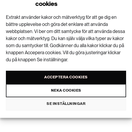
cookies
Extrakt använder kakor och mätverktyg för att ge dig en
”Carspreading” ökar antalet svåra olyckor
bättre upplevelse och göra det enklare att använda
webbplatsen. Vi ber om ditt samtycke för att använda dessa
kakor och mätverktyg. Du kan själv välja vilka typer av kakor
som du samtycker till. Godkänner du alla kakor klickar du på
Rätt eller fel att kalhugga brandskadade
knappen Accepera cookies. Vill du göra justeringar klickar
skogar?
du på knappen Se inställningar.
ACCEPTERA COOKIES
”Man kan se olja, diesel och bensin som ett
NEKA COOKIES
kulturarv”
SE INSTÄLLNINGAR