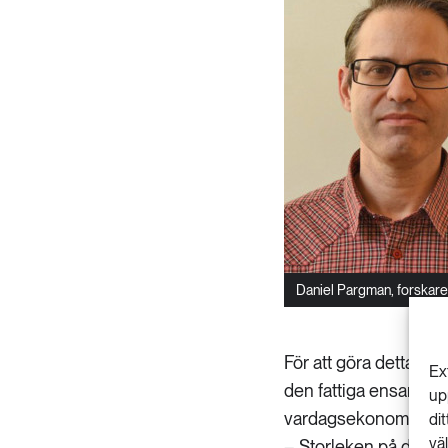
Daniel Pargman, forskare
För att göra detta ko
Ex
den fattiga ensamstå
up
vardagsekonomin och 
di
vä
– Storleken på deras e