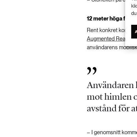
kl
du
12 meter höga figur
Rent konkret kommer o
Augmented Reality-
a
användarens mobilsk
Användaren k
mot himlen o
avstånd för a
– I genomsnitt kommer 