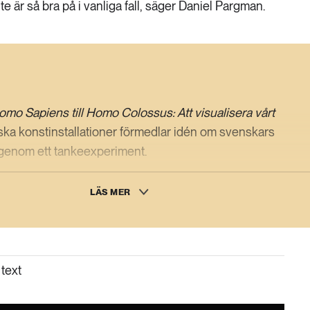
te är så bra på i vanliga fall, säger Daniel Pargman.
omo Sapiens till Homo Colossus: Att visualisera vårt
ka konstinstallationer förmedlar idén om svenskars
 genom ett tankeexperiment.
ka stora som våra energifotavtryck kallas Homo Colossus.
LÄS MER
ill att förmedla denna idé genom konst, augmented reality,
ng och genom att interaktivt visualisera olika svenskars
text
strategi i fyra steg används för att förmedla en
enskars energiförbrukning. Inledningsvis undersöker