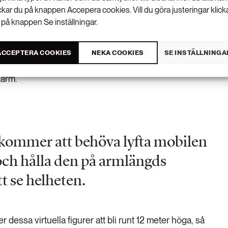
ickar du på knappen Accepera cookies. Vill du göra justeringar klick
 på knappen Se inställningar.
er
lika personas att visas virtuellt genom en så kallad
ACCEPTERA COOKIES
NEKA COOKIES
SE INSTÄLLNINGA
pp. Det innebär att en överlagrad verklighet visas på
ärm.
ommer att behöva lyfta mobilen
ch hålla den på armlängds
tt se helheten.
dessa virtuella figurer att bli runt 12 meter höga, så