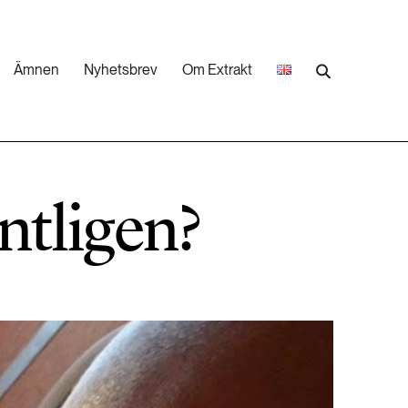
Ämnen
Nyhetsbrev
Om Extrakt
473 ARTIKLAR
Industri & Energi
ntligen?
252 ARTIKLAR
Landsbygd
262 ARTIKLAR
Skog
473 ARTIKLAR
Vatten