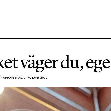
584 ARTIKLAR
Hållbara städer
t väger du, ege
1492 ARTIKLAR
Klimat
 • UPPDATERAD: 27 JANUARI 2020
612 ARTIKLAR
Mat & jordbruk
189 ARTIKLAR
Transport