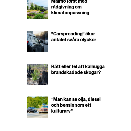
Malmö först med
rådgivning om
klimatanpassning
”Carspreading” ökar
antalet svåra olyckor
Rätt eller fel att kalhugga
brandskadade skogar?
”Man kan se olja, diesel
och bensin som ett
kulturarv”