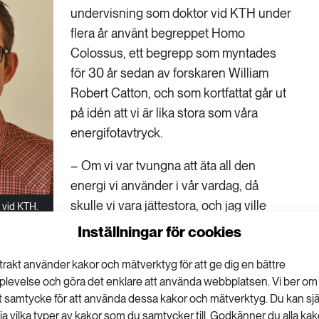
undervisning som doktor vid KTH under
flera år använt begreppet Homo
Colossus, ett begrepp som myntades
för 30 år sedan av forskaren William
Robert Catton, och som kortfattat går ut
på idén att vi är lika stora som våra
energifotavtryck.
– Om vi var tvungna att äta all den
energi vi använder i vår vardag, då
skulle vi vara jättestora, och jag ville
 vid KTH.
visualisera det ohållbara i detta.
Inställningar för cookies
mmer forskarna ta fram olika personas, exempelvis
trakt använder kakor och mätverktyg för att ge dig en bättre
ende mamman som kämpar för att få ihop
plevelse och göra det enklare att använda webbplatsen. Vi ber om
chefen som flyger flera gånger i veckan.
tt samtycke för att använda dessa kakor och mätverktyg. Du kan sjä
lja vilka typer av kakor som du samtycker till. Godkänner du alla kak
nergifotavtryck skiljer sig naturligtvis dramatiskt.