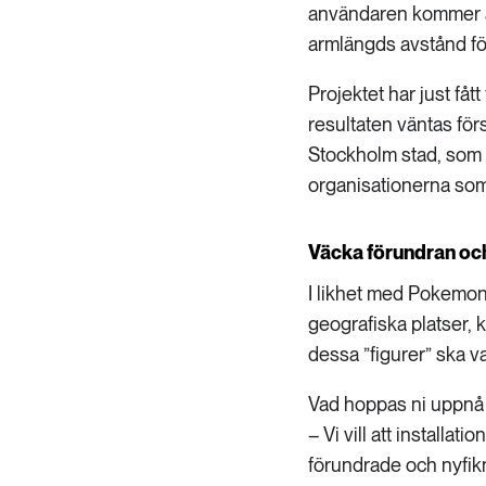
användaren kommer at
armlängds avstånd för
Projektet har just fåt
resultaten väntas förs
Stockholm stad, som
organisationerna som 
Väcka förundran oc
I likhet med Pokemon 
geografiska platser, k
dessa ”figurer” ska var
Vad hoppas ni uppnå
– Vi vill att installa
förundrade och nyfikna