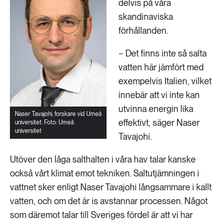
delvis på våra
skandinaviska
förhållanden.
− Det finns inte så salta
vatten här jämfört med
exempelvis Italien, vilket
innebär att vi inte kan
utvinna energin lika
Naser Tavajohi, forskare vid Umeå
effektivt, säger Naser
universitet. Foto: Umeå
universitet
Tavajohi.
Utöver den låga salthalten i våra hav talar kanske
också vårt klimat emot tekniken. Saltutjämningen i
vattnet sker enligt Naser Tavajohi långsammare i kallt
vatten, och om det är is avstannar processen. Något
som däremot talar till Sveriges fördel är att vi har