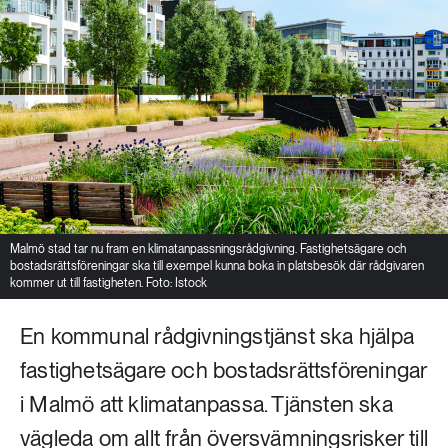
Malmö stad tar nu fram en klimatanpassningsrådgivning. Fastighetsägare och
bostadsrättsföreningar ska till exempel kunna boka in platsbesök där rådgivaren
kommer ut till fastigheten. Foto: Istock
En kommunal rådgivningstjänst ska hjälpa
fastighetsägare och bostadsrättsföreningar
i Malmö att klimatanpassa. Tjänsten ska
vägleda om allt från översvämningsrisker till