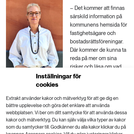
– Det kommer att finnas
särskild information på
kommunens hemsida för
fastighetsägare och
bostadsrättsföreningar.
Där kommer de kunna ta
reda på mer om sina
risker och läsa om vad
andra har gjort. Det
Inställningar för
kommer också ordnas
cookies
kunskapsträffar, studiebesök och olika former av
Extrakt använder kakor och mätverktyg för att ge dig en
nätverkande. Och så kommer man kunna boka in
bättre upplevelse och göra det enklare att använda
platsbesök, där rådgivaren kommer ut till den egna
webbplatsen. Vi ber om ditt samtycke för att använda dessa
fastigheten. Det är något många har efterfrågat.
kakor och mätverktyg. Du kan själv välja vilka typer av kakor
som du samtycker till. Godkänner du alla kakor klickar du på
Vad tror du att fastighetsägare och