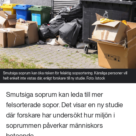
Smutsiga soprum kan öka risken för felaktig sopsortering. Känsliga personer vill
helt enkelt inte vistas där, enligt forskare till ny studie. Foto: Istock
Smutsiga soprum kan leda till mer
felsorterade sopor. Det visar en ny studie
där forskare har undersökt hur miljön i
soprummen påverkar människors
beteende.