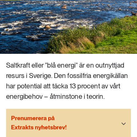
Livsstil & konsumtion
Mat & jordbruk
252 ARTIKLAR
Landsbygd
Skog
939 ARTIKLAR
Social hållbarhet
Livsstil & konsumtion
Transport
Saltkraft eller ”blå energi” är en outnyttjad
612 ARTIKLAR
Mat & jordbruk
Vatten
resurs i Sverige. Den fossilfria energikällan
har potential att täcka 13 procent av vårt
262 ARTIKLAR
energibehov – åtminstone i teorin.
Skog
360 ARTIKLAR
Prenumerera på
Social hållbarhet
Extrakts nyhetsbrev!