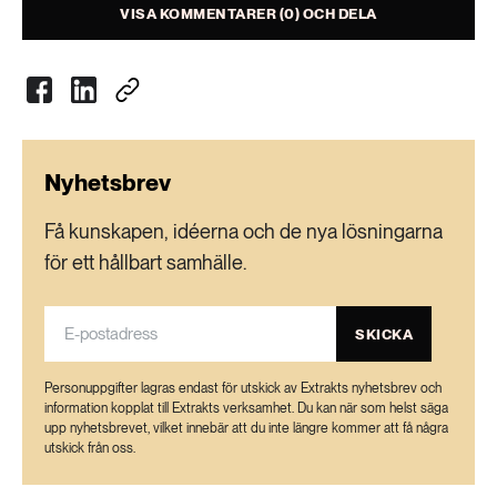
VISA KOMMENTARER (0) OCH DELA
Nyhetsbrev
Få kunskapen, idéerna och de nya lösningarna
för ett hållbart samhälle.
SKICKA
Personuppgifter lagras endast för utskick av Extrakts nyhetsbrev och
information kopplat till Extrakts verksamhet. Du kan när som helst säga
upp nyhetsbrevet, vilket innebär att du inte längre kommer att få några
utskick från oss.