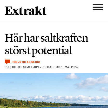
900 ARTIKLAR
Biologisk mångfald
Ämnen
Här har saltkraften
Biologisk mångfald
Nyhetsbrev
584 ARTIKLAR
störst potential
Hållbara städer
Hållbara städer
Om Extrakt
473 ARTIKLAR
Industri & Energi
INDUSTRI & ENERGI
Industri & Energi
PUBLICERAD 16 MAJ 2024 • UPPDATERAD: 15 MAJ 2024
Kemikalier
471 ARTIKLAR
Klimat
Kemikalier
Landsbygd
1492 ARTIKLAR
Klimat