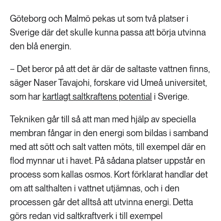
189 ARTIKLAR
Transport
Göteborg och Malmö pekas ut som två platser i
Sverige där det skulle kunna passa att börja utvinna
473 ARTIKLAR
den blå energin.
Vatten
− Det beror på att det är där de saltaste vattnen finns,
säger Naser Tavajohi, forskare vid Umeå universitet,
som har
kartlagt saltkraftens potential
i Sverige.
Tekniken går till så att man med hjälp av speciella
membran fångar in den energi som bildas i samband
med att sött och salt vatten möts, till exempel där en
flod mynnar ut i havet. På sådana platser uppstår en
process som kallas osmos. Kort förklarat handlar det
om att salthalten i vattnet utjämnas, och i den
processen går det alltså att utvinna energi. Detta
görs redan vid saltkraftverk i till exempel