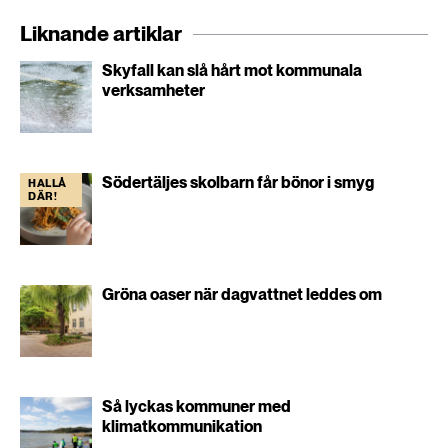
Liknande artiklar
Skyfall kan slå hårt mot kommunala
verksamheter
Södertäljes skolbarn får bönor i smyg
HALLÅ
DÄR!
Gröna oaser när dagvattnet leddes om
Så lyckas kommuner med
klimatkommunikation