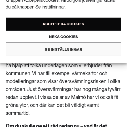
knappen Accepera cookies. Vill du göra justeringar klickar
bostadsrättsföreningar kommer vilja ha hjälp
du på knappen Se inställningar.
med?
ACCEPTERA COOKIES
– Vi ska anställa en rådgivare efter sommaren, men
vi har redan testat lite och börjat bygga upp
NEKA COOKIES
verksamheten. Vi ser att särskilt de lite mindre
bostadsrättsföreningarna och fastighetsägarna vill
SE INSTÄLLNINGAR
ha hjälp att förstå vilka riskerna egentligen är. De vill
ha hjälp att tolka underlagen som vi erbjuder från
kommunen. Vi har till exempel värmekartor och
modelleringar som visar översvämningsrisken i olika
områden. Just översvämningar har nog många tyvärr
redan upplevt. I vissa delar av Malmö har vi också få
gröna ytor, och där kan det bli väldigt varmt
sommartid.
Om du skulle ge ett råd redan nu – vad är det