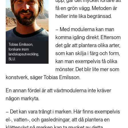
upp, går det mycket fortare att
få en grön vägg. Metoden är
heller inte lika begränsad.
– Med modulerna kan man
komma igång direkt. Eftersom
det går att plantera olika arter,
Tobias Emilsson,
forskare inom
som kan skilja i färg och form,
landskapsutveckling,
SLU.
kan man exempelvis få olika
mönster. Det blir lite mer som
konstverk, säger Tobias Emilsson.
En annan fördel är att växtmodulerna inte kräver
någon markyta.
– Det kan vara trångt i marken. Här finns exempelvis
el-, vatten-, och gasledningar, att då plantera en
klätterväxt på marken kan ta mycket av detta