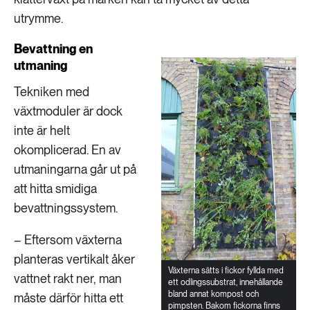
utrymme.
Bevattning en
utmaning
Tekniken med
växtmoduler är dock
inte är helt
okomplicerad. En av
utmaningarna går ut på
att hitta smidiga
bevattningssystem.
– Eftersom växterna
planteras vertikalt åker
Växterna sätts i fickor fyllda med
vattnet rakt ner, man
ett odlingssubstrat, innehållande
bland annat kompost och
måste därför hitta ett
pimpsten. Bakom fickorna finns