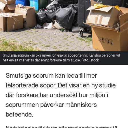
Smutsiga soprum kan öka risken för felaktig sopsortering. Känsliga personer vill
helt enkelt inte vistas där, enligt forskare till ny studie. Foto: Istock
Smutsiga soprum kan leda till mer
felsorterade sopor. Det visar en ny studie
där forskare har undersökt hur miljön i
soprummen påverkar människors
beteende.