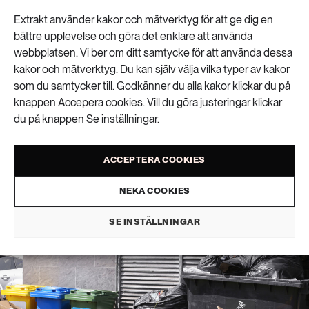
Extrakt använder kakor och mätverktyg för att ge dig en
bättre upplevelse och göra det enklare att använda
webbplatsen. Vi ber om ditt samtycke för att använda dessa
Äckelkänslor får oss
kakor och mätverktyg. Du kan själv välja vilka typer av kakor
som du samtycker till. Godkänner du alla kakor klickar du på
att slarva med
knappen Accepera cookies. Vill du göra justeringar klickar
du på knappen Se inställningar.
sopsorteringen
ACCEPTERA COOKIES
HÅLLBARA STÄDER
NEKA COOKIES
PUBLICERAD 3 JUNI 2026 • UPPDATERAD: 8 JUNI 2026
SE INSTÄLLNINGAR