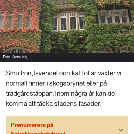
Livsstil & konsumtion
Mat & jordbruk
252 ARTIKLAR
Landsbygd
Skog
939 ARTIKLAR
Social hållbarhet
Livsstil & konsumtion
Transport
Foto: Karna Maj
612 ARTIKLAR
Mat & jordbruk
Vatten
Smultron, lavendel och kattfot är växter vi
normalt finner i skogsbrynet eller på
262 ARTIKLAR
trädgårdstäppan. Inom några år kan de
Skog
komma att täcka stadens fasader.
360 ARTIKLAR
Social hållbarhet
Prenumerera på
Extrakts nyhetsbrev!