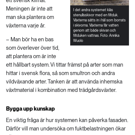
ett svensk klimat.
Meningen är inte att
I det andra systemet kläs
stenullsskivor med en filtduk.
man ska plantera om
Växterna sätts in i hål som borrats
växterna varje år.
i skivorna. Växterna får vatten
genom att både skivan och
filtduken vattnas. Foto: Annika
– Man bör ha en bas
Wuolo
som överlever över tid,
att plantera om är inte
ett hållbart system. Vi tittar främst på arter som man
hittar i svensk flora, så som smultron och andra
vildväxande arter. Tanken är att använda inhemska
växtmaterial i kombination med trädgårdsväxter.
Bygga upp kunskap
En viktig fråga är hur systemen kan påverka fasaden.
Därför vill man undersöka om fuktbelastningen ökar