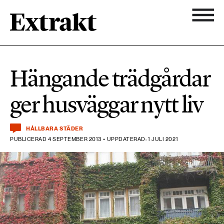
900 ARTIKLAR
Biologisk mångfald
Ämnen
Hängande trädgårdar
Biologisk mångfald
Nyhetsbrev
584 ARTIKLAR
ger husväggar nytt liv
Hållbara städer
Hållbara städer
Om Extrakt
473 ARTIKLAR
Industri & Energi
HÅLLBARA STÄDER
Industri & Energi
PUBLICERAD 4 SEPTEMBER 2013 • UPPDATERAD: 1 JULI 2021
Kemikalier
471 ARTIKLAR
Klimat
Kemikalier
Landsbygd
1492 ARTIKLAR
Klimat