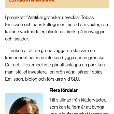
189 ARTIKLAR
Transport
I projektet ”Veritikal grönska” utvecklar Tobias
473 ARTIKLAR
Emilsson och hans kollegor en metod där växter, i så
Vatten
kallade växtmoduler, planteras direkt på husväggar
och fasader.
– Tanken är att de gröna väggarna ska vara en
komponent när man inte kan bygga annan grönska.
Där det till exempel inte går att anlägga en park kan
man istället investera i en grön vägg, säger Tobias
Emilsson, biolog och forskare vid SLU.
Flera fördelar
Till skillnad från klätterväxter,
som kan ta flera år att bygga