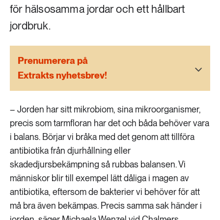
189 ARTIKLAR
för hälsosamma jordar och ett hållbart
Transport
jordbruk.
473 ARTIKLAR
Vatten
Prenumerera på
Extrakts nyhetsbrev!
– Jorden har sitt mikrobiom, sina mikroorganismer,
precis som tarmfloran har det och båda behöver vara
i balans. Börjar vi bråka med det genom att tillföra
antibiotika från djurhållning eller
skadedjursbekämpning så rubbas balansen. Vi
människor blir till exempel lätt dåliga i magen av
antibiotika, eftersom de bakterier vi behöver för att
må bra även bekämpas. Precis samma sak händer i
jorden, säger Michaela Wenzel vid Chalmers