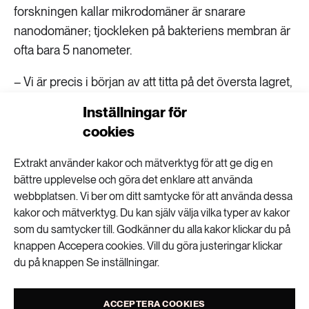
forskningen kallar mikrodomäner är snarare
nanodomäner; tjockleken på bakteriens membran är
ofta bara 5 nanometer.
– Vi är precis i början av att titta på det översta lagret,
det finns så mycket mer att ta reda på om hur
Inställningar för
bakterier faktiskt fungerar, hur de lever och
cookies
organiserar sig. Min forskning är grundläggande,
nyckelfrågan är hur livet faktiskt fungerar och i det
Extrakt använder kakor och mätverktyg för att ge dig en
här fallet hur bakteriernas membran fungerar.
bättre upplevelse och göra det enklare att använda
webbplatsen. Vi ber om ditt samtycke för att använda dessa
kakor och mätverktyg. Du kan själv välja vilka typer av kakor
som du samtycker till. Godkänner du alla kakor klickar du på
De onda, de goda och de fula –
knappen Accepera cookies. Vill du göra justeringar klickar
bakterierna i projektet
du på knappen Se inställningar.
De ”goda” bakterierna som Michaela Wenzel
ACCEPTERA COOKIES