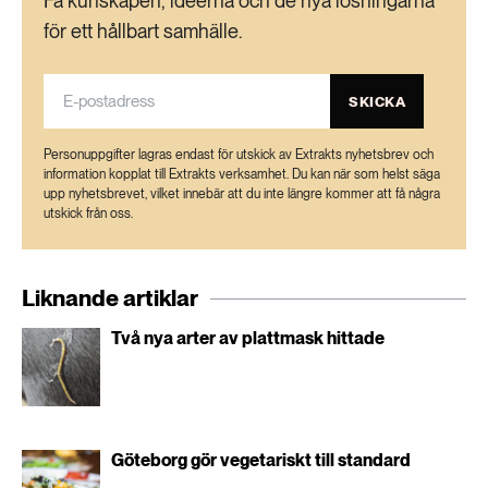
Få kunskapen, idéerna och de nya lösningarna
för bland annat bönor, linser och sojabönor.
för ett hållbart samhälle.
De ”onda” bakterierna i projektet:
SKICKA
Rhizobium radiobacter (hette tidigare
Agrobacterium tumefaciens): orsakar
Personuppgifter lagras endast för utskick av Extrakts nyhetsbrev och
växtsjuktomar, gallbildning.
information kopplat till Extrakts verksamhet. Du kan när som helst säga
upp nyhetsbrevet, vilket innebär att du inte längre kommer att få några
Xanthomonas camprestis: kan orsaka stora
utskick från oss.
skador på kål.
Pseudomonas syringae: orsakar skador på
Liknande artiklar
bland annat tomatplantor.
Två nya arter av plattmask hittade
De ”fula” bakterierna i projektet:
Burkholderia cepacia: en jordbakterie som
kan orsaka lunginflammation hos särskilt
Göteborg gör vegetariskt till standard
känsliga personer, till exempel med andra