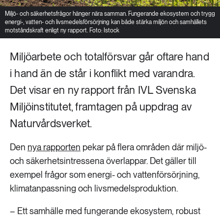
Miljö- och säkerhetsfrågor hänger nära samman. Fungerande ekosystem och trygg
energi-, vatten- och livsmedelsförsörjning kan både stärka miljön och samhällets
motståndskraft enligt ny rapport. Foto: Istock
Miljöarbete och totalförsvar går oftare hand
i hand än de står i konflikt med varandra.
Det visar en ny rapport från IVL Svenska
Miljöinstitutet, framtagen på uppdrag av
Naturvårdsverket.
Den
nya rapporten
pekar på flera områden där miljö-
och säkerhetsintressena överlappar. Det gäller till
exempel frågor som energi- och vattenförsörjning,
klimatanpassning och livsmedelsproduktion.
– Ett samhälle med fungerande ekosystem, robust