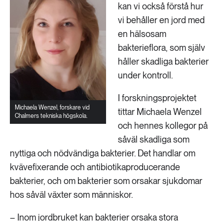
kan vi också förstå hur
vi behåller en jord med
en hälsosam
bakterieflora, som själv
håller skadliga bakterier
under kontroll.
I forskningsprojektet
Michaela Wenzel, forskare vid
tittar Michaela Wenzel
Chalmers tekniska högskola.
och hennes kollegor på
såväl skadliga som
nyttiga och nödvändiga bakterier. Det handlar om
kvävefixerande och antibiotikaproducerande
bakterier, och om bakterier som orsakar sjukdomar
hos såväl växter som människor.
– Inom jordbruket kan bakterier orsaka stora