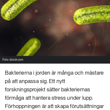
Livsstil & konsumtion
Mat & jordbruk
252 ARTIKLAR
Landsbygd
Skog
939 ARTIKLAR
Social hållbarhet
Livsstil & konsumtion
Transport
612 ARTIKLAR
Mat & jordbruk
Vatten
Foto: istock.com
Bakterierna i jorden är många och mästare
262 ARTIKLAR
Skog
på att anpassa sig. Ett nytt
forskningsprojekt sätter bakteriernas
360 ARTIKLAR
Social hållbarhet
förmåga att hantera stress under lupp.
Förhoppningen är att skapa förutsättningar