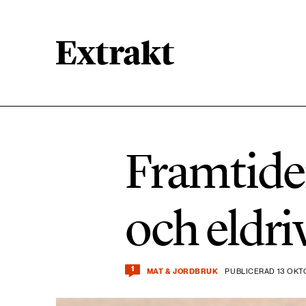
900 ARTIKLAR
Biologisk mångfald
Framtiden
471 ARTIKLAR
Kemikalier
och eldri
939 ARTIKLAR
Livsstil & konsumtion
1
MAT & JORDBRUK
PUBLICERAD 13 OKT
360 ARTIKLAR
Social hållbarhet