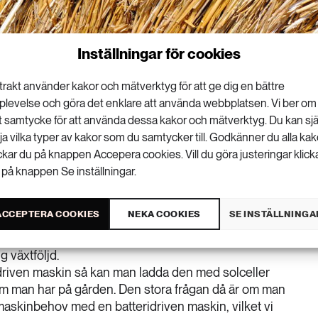
Inställningar för cookies
trakt använder kakor och mätverktyg för att ge dig en bättre
plevelse och göra det enklare att använda webbplatsen. Vi ber om
tt samtycke för att använda dessa kakor och mätverktyg. Du kan sjä
lja vilka typer av kakor som du samtycker till. Godkänner du alla kak
ar undersökt hur självkörande elmaskiner
ickar du på knappen Accepera cookies. Vill du göra justeringar klick
 på knappen Se inställningar.
h kommit fram till att man kan spara in på
släpp.
ACCEPTERA COOKIES
NEKA COOKIES
SE INSTÄLLNINGA
at energibehovet på en 200 hektar stor ekologisk
 växtföljd.
driven maskin så kan man ladda den med solceller
som man har på gården. Den stora frågan då är om man
maskinbehov med en batteridriven maskin, vilket vi