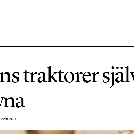
584 ARTIKLAR
Hållbara städer
s traktorer sjä
1492 ARTIKLAR
Klimat
vna
612 ARTIKLAR
Mat & jordbruk
OBER 2017
189 ARTIKLAR
Transport