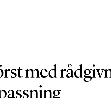
rst med rådgiv
passning
NI 2026