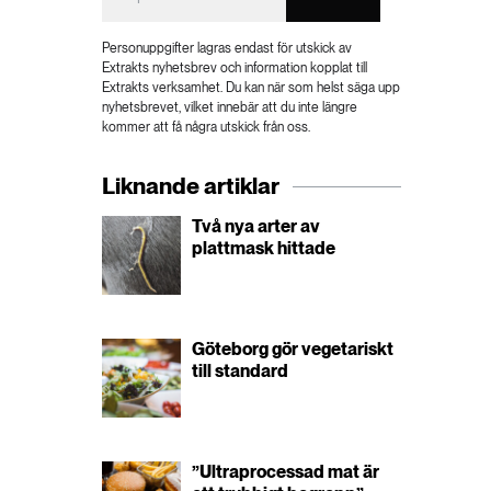
Personuppgifter lagras endast för utskick av
Extrakts nyhetsbrev och information kopplat till
Extrakts verksamhet. Du kan när som helst säga upp
nyhetsbrevet, vilket innebär att du inte längre
kommer att få några utskick från oss.
Liknande artiklar
Två nya arter av
plattmask hittade
Göteborg gör vegetariskt
till standard
”Ultraprocessad mat är