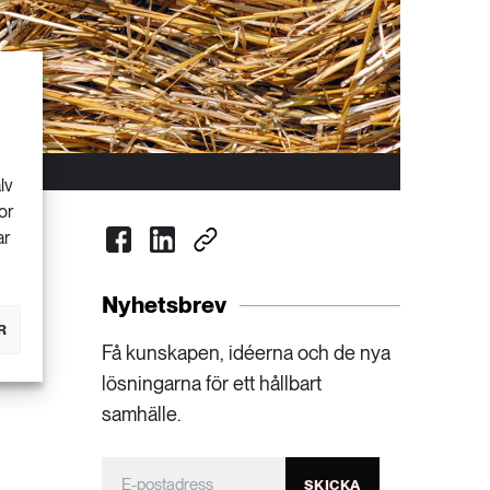
lv
or
ar
Nyhetsbrev
R
Få kunskapen, idéerna och de nya
lösningarna för ett hållbart
samhälle.
SKICKA