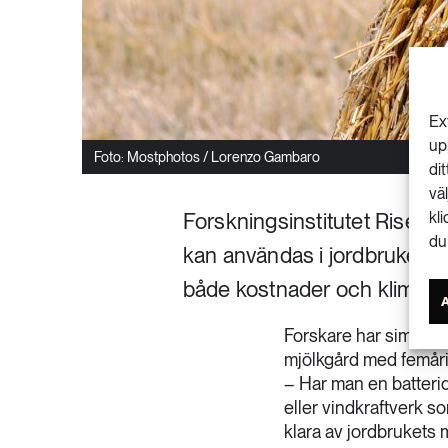
Ex
up
Foto: Mostphotos / Lorenzo Gambaro
di
vä
Forskningsinstitutet Rise h
kl
du
kan användas i jordbruket oc
både kostnader och klimatut
Forskare har simuler
mjölkgård med femårig
– Har man en batteri
eller vindkraftverk 
klara av jordbrukets 