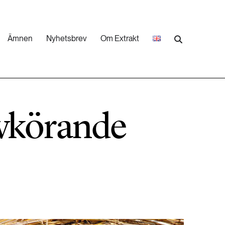
Ämnen
Nyhetsbrev
Om Extrakt
473 ARTIKLAR
Industri & Energi
lvkörande
252 ARTIKLAR
Landsbygd
262 ARTIKLAR
Skog
473 ARTIKLAR
Vatten