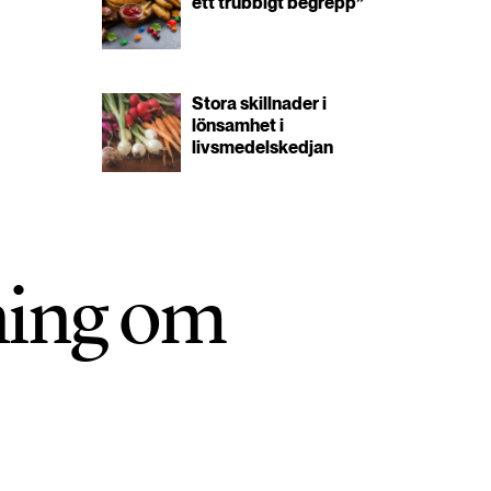
ett trubbigt begrepp”
Stora skillnader i
lönsamhet i
livsmedelskedjan
ning om