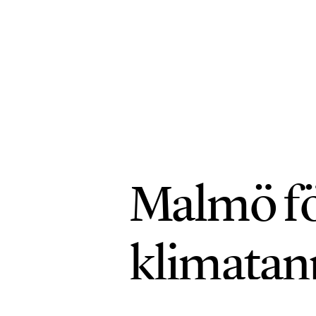
Malmö fö
klimatan
HÅLLBARA STÄDER
PUBLICERAD 30 JU