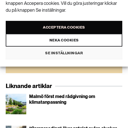
knappen Accepera cookies. Vill du göra justeringar klickar
Få kunskapen, idéerna och de nya lösningarna
du på knappen Se inställningar.
för ett hållbart samhälle.
ACCEPTERA COOKIES
SKICKA
NEKA COOKIES
Personuppgifter lagras endast för utskick av Extrakts nyhetsbrev och
SE INSTÄLLNINGAR
information kopplat till Extrakts verksamhet. Du kan när som helst säga
upp nyhetsbrevet, vilket innebär att du inte längre kommer att få några
utskick från oss.
Liknande artiklar
Malmö först med rådgivning om
klimatanpassning