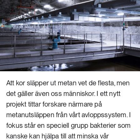
Livsstil & konsumtion
Mat & jordbruk
252 ARTIKLAR
Landsbygd
Skog
939 ARTIKLAR
Social hållbarhet
Livsstil & konsumtion
Transport
612 ARTIKLAR
Mat & jordbruk
Vatten
Att kor släpper ut metan vet de flesta, men
262 ARTIKLAR
det gäller även oss människor. I ett nytt
Skog
projekt tittar forskare närmare på
metanutsläppen från vårt avloppssystem. I
360 ARTIKLAR
Social hållbarhet
fokus står en speciell grupp bakterier som
kanske kan hjälpa till att minska vår