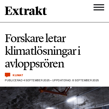
900 ARTIKLAR
Biologisk mångfald
Ämnen
Forskare letar
Biologisk mångfald
Nyhetsbrev
584 ARTIKLAR
klimatlösningar i
Hållbara städer
Hållbara städer
Om Extrakt
avloppsrören
473 ARTIKLAR
Industri & Energi
Industri & Energi
Kemikalier
KLIMAT
PUBLICERAD 4 SEPTEMBER 2025 • UPPDATERAD: 8 SEPTEMBER 2025
471 ARTIKLAR
Klimat
Kemikalier
Landsbygd
1492 ARTIKLAR
Klimat