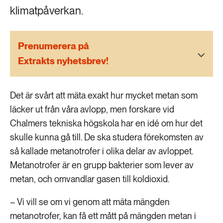
189 ARTIKLAR
klimatpåverkan.
Transport
473 ARTIKLAR
Prenumerera på
Vatten
Extrakts nyhetsbrev!
Det är svårt att mäta exakt hur mycket metan som
läcker ut från våra avlopp, men forskare vid
Chalmers tekniska högskola har en idé om hur det
skulle kunna gå till. De ska studera förekomsten av
så kallade metanotrofer i olika delar av avloppet.
Metanotrofer är en grupp bakterier som lever av
metan, och omvandlar gasen till koldioxid.
– Vi vill se om vi genom att mäta mängden
metanotrofer, kan få ett mått på mängden metan i