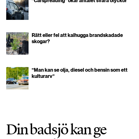
”Carspreading” ökar antalet svåra olyckor
Rätt eller fel att kalhugga brandskadade
skogar?
”Man kan se olja, diesel och bensin som ett
kulturarv”
Din badsjö kan ge