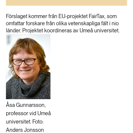
189 ARTIKLAR
Transport
Förslaget kommer från EU-projektet FairTax, som
omfattar forskare från olika vetenskapliga fält i nio
473 ARTIKLAR
länder. Projektet koordineras av Umeå universitet.
Vatten
Åsa Gunnarsson,
professor vid Umeå
universitet. Foto:
Anders Jonsson