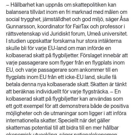
– Hållbarhet kan uppnås om skattepolitiken kan
balansera tillväxt inom en fri marknad med målen om
social trygghet, jämställdhet och god miljö, säger Åsa
Gunnarsson, koordinator för FairTax och professor i
rättsvetenskap vid Juridiskt forum, Umeå universitet.
I studien uppskattar forskarna hur stora intäkterna
skulle bli för varje EU-land om man införde en
kolbaserad skatt på flygbiljetter. Förslaget innebär att
varje passagerare som flyger från en flygplats inom
EU, och varje passagerare som ankommer till en
flygplats inom EU från ett icke-EU land, skulle få
betala denna nya kolbaserade skatt. Skatten är tänkt
att beräknas individuellt för varje flygsträcka. – En
kolbaserad skatt på flygbiljetter kan användas som
ett gott exempel för att demonstrera både de positiva
möjligheter och de utmaningar som ligger i att införa
internationella skatter. Speciellt när det gäller
skatternas potential till att bidra till en mer hållbar
ekonomisk utveckling, säger nationalekonomen