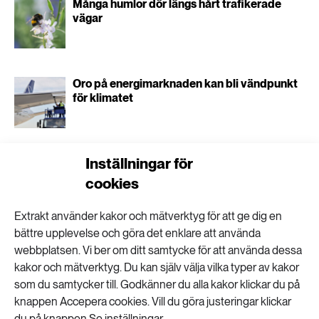
Många humlor dör längs hårt trafikerade
vägar
Oro på energimarknaden kan bli vändpunkt
för klimatet
Inställningar för
Hitta dolda semesterpärlor med cykel och
tåg
cookies
Extrakt använder kakor och mätverktyg för att ge dig en
bättre upplevelse och göra det enklare att använda
webbplatsen. Vi ber om ditt samtycke för att använda dessa
kakor och mätverktyg. Du kan själv välja vilka typer av kakor
”Carspreading” ökar
som du samtycker till. Godkänner du alla kakor klickar du på
knappen Accepera cookies. Vill du göra justeringar klickar
du på knappen Se inställningar.