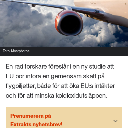
Livsstil & konsumtion
Mat & jordbruk
252 ARTIKLAR
Landsbygd
Skog
939 ARTIKLAR
Social hållbarhet
Livsstil & konsumtion
Foto: Mostphotos
Transport
612 ARTIKLAR
En rad forskare föreslår i en ny studie att
Mat & jordbruk
Vatten
EU bör införa en gemensam skatt på
262 ARTIKLAR
flygbiljetter, både för att öka EU:s intäkter
Skog
och för att minska koldioxidutsläppen.
360 ARTIKLAR
Social hållbarhet
Prenumerera på
Extrakts nyhetsbrev!