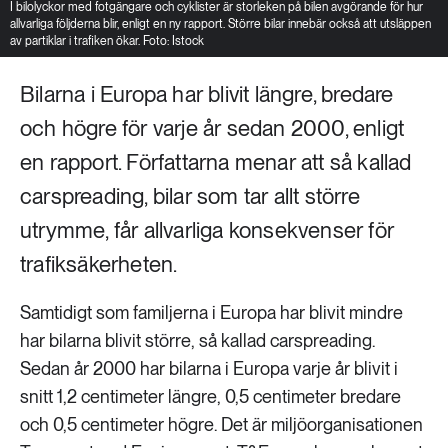
I bilolyckor med fotgängare och cyklister är storleken på bilen avgörande för hur
allvarliga följderna blir, enligt en ny rapport. Större bilar innebär också att utsläppen
av partiklar i trafiken ökar. Foto: Istock
Bilarna i Europa har blivit längre, bredare
och högre för varje år sedan 2000, enligt
en rapport. Författarna menar att så kallad
carspreading, bilar som tar allt större
utrymme, får allvarliga konsekvenser för
trafiksäkerheten.
Samtidigt som familjerna i Europa har blivit mindre
har bilarna blivit större, så kallad carspreading.
Sedan år 2000 har bilarna i Europa varje år blivit i
snitt 1,2 centimeter längre, 0,5 centimeter bredare
och 0,5 centimeter högre. Det är miljöorganisationen