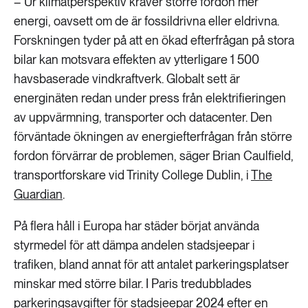
– Ur klimatperspektiv kräver större fordon mer
energi, oavsett om de är fossildrivna eller eldrivna.
Forskningen tyder på att en ökad efterfrågan på stora
bilar kan motsvara effekten av ytterligare 1 500
havsbaserade vindkraftverk. Globalt sett är
energinäten redan under press från elektrifieringen
av uppvärmning, transporter och datacenter. Den
förväntade ökningen av energiefterfrågan från större
fordon förvärrar de problemen, säger Brian Caulfield,
transportforskare vid Trinity College Dublin, i
The
Guardian
.
På flera håll i Europa har städer börjat använda
styrmedel för att dämpa andelen stadsjeepar i
trafiken, bland annat för att antalet parkeringsplatser
minskar med större bilar. I Paris tredubblades
parkeringsavgifter för stadsjeepar 2024 efter en