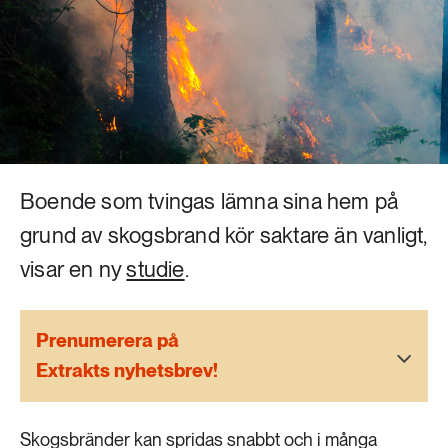
Livsstil & konsumtion
Mat & jordbruk
252 ARTIKLAR
Landsbygd
Skog
939 ARTIKLAR
Social hållbarhet
Livsstil & konsumtion
Transport
Boende som tvingas lämna sina hem på
612 ARTIKLAR
Mat & jordbruk
grund av skogsbrand kör saktare än vanligt,
Vatten
visar en ny
studie
.
262 ARTIKLAR
Skog
Prenumerera på
Extrakts nyhetsbrev!
360 ARTIKLAR
Social hållbarhet
Skogsbränder kan spridas snabbt och i många