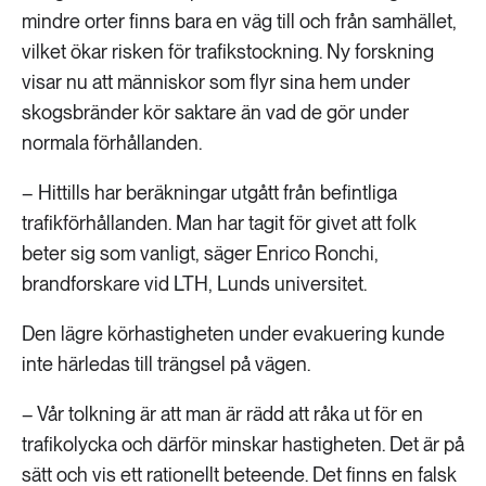
189 ARTIKLAR
mindre orter finns bara en väg till och från samhället,
Transport
vilket ökar risken för trafikstockning. Ny forskning
visar nu att människor som flyr sina hem under
473 ARTIKLAR
skogsbränder kör saktare än vad de gör under
Vatten
normala förhållanden.
– Hittills har beräkningar utgått från befintliga
trafikförhållanden. Man har tagit för givet att folk
beter sig som vanligt, säger Enrico Ronchi,
brandforskare vid LTH, Lunds universitet.
Den lägre körhastigheten under evakuering kunde
inte härledas till trängsel på vägen.
– Vår tolkning är att man är rädd att råka ut för en
trafikolycka och därför minskar hastigheten. Det är på
sätt och vis ett rationellt beteende. Det finns en falsk