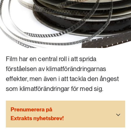
Livsstil & konsumtion
Mat & jordbruk
252 ARTIKLAR
Landsbygd
Skog
939 ARTIKLAR
Social hållbarhet
Livsstil & konsumtion
Transport
Film har en central roll i att sprida
612 ARTIKLAR
Mat & jordbruk
förståelsen av klimatförändringarnas
Vatten
effekter, men även i att tackla den ångest
262 ARTIKLAR
som klimatförändringar för med sig.
Skog
Prenumerera på
360 ARTIKLAR
Social hållbarhet
Extrakts nyhetsbrev!