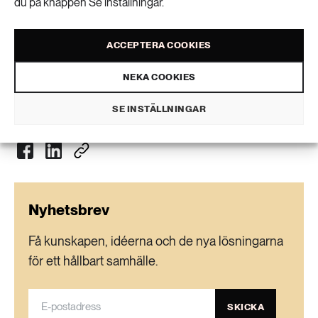
du på knappen Se inställningar.
konkret exempel är Day after tomorrow.
ACCEPTERA COOKIES
Cathrine Beijer
NEKA COOKIES
VISA KOMMENTARER (0) OCH DELA
SE INSTÄLLNINGAR
Nyhetsbrev
Få kunskapen, idéerna och de nya lösningarna
för ett hållbart samhälle.
SKICKA