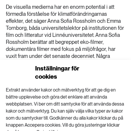
189 ARTIKLAR
De visuella medierna har en enorm potential i att
Transport
förmedla förståelse för klimatförändringarnas
effekter, det säger Anna Sofia Rossholm och Emma
473 ARTIKLAR
Tornborg, båda universitetslektor på institutionen för
Vatten
film och litteratur vid Linnéuniversitetet. Anna Sofia
Rossholm berättar att begreppet eko-filmer,
dokumentära filmer med fokus på miljöfrågor, har
vuxit fram under det senaste decenniet. Några
exempel på sådana filmer är Cowspiracy som
Inställningar för
ifrågasätter köttkonsumtionen samt Al Gores film ”En
cookies
obekväm sanning”. – Det visuella får en allt viktigare
roll och film kan medvetandegöra det som känns
Extrakt använder kakor och mätverktyg för att ge dig en
abstrakt. Generellt kan film och andra konstformer
bättre upplevelse och göra det enklare att använda
gestalta klimatförändringar men också människans
webbplatsen. Vi ber om ditt samtycke för att använda dessa
existentiella kris inför detta, säger Anna Sofia
kakor och mätverktyg. Du kan själv välja vilka typer av kakor
Rossholm. Emma Tornborg tycker att även science
som du samtycker till. Godkänner du alla kakor klickar du på
fiction-filmer kan vara viktiga. – De når människor
knappen Accepera cookies. Vill du göra justeringar klickar
som normalt inte intresserar sig för miljöfrågor, ett