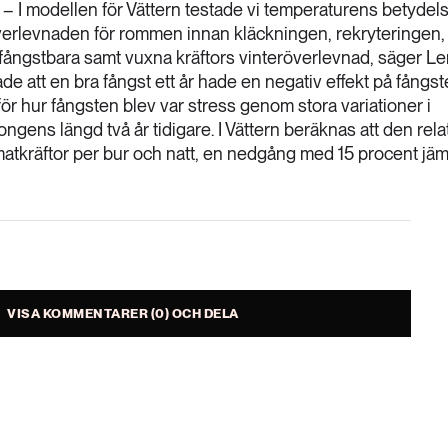
är. – I modellen för Vättern testade vi temperaturens betydels
v: överlevnaden för rommen innan kläckningen, rekryteringen,
ir fångstbara samt vuxna kräftors vinteröverlevnad, säger L
de att en bra fångst ett år hade en negativ effekt på fångs
ör hur fångsten blev var stress genom stora variationer i
ngens längd två år tidigare. I Vättern beräknas att den rela
atkräftor per bur och natt, en nedgång med 15 procent jäm
VISA KOMMENTARER (0) OCH DELA