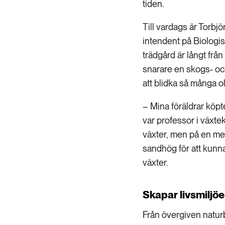
tiden.
Till vardags är Torbjö
intendent på Biologis
trädgård är långt frå
snarare en skogs- och
att blidka så många ol
– Mina föräldrar köp
var professor i växte
växter, men på en mer m
sandhög för att kunna
växter.
Skapar livsmiljö
Från övergiven naturbe