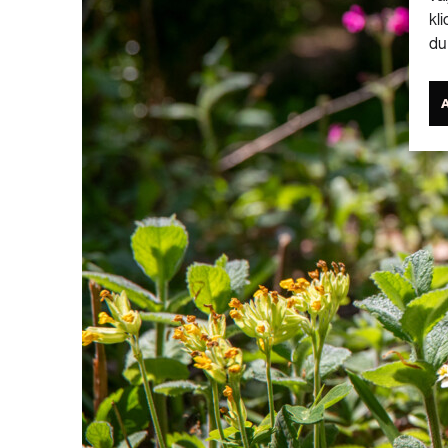
kl
du