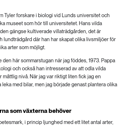
rn Tyler forskare i biologi vid Lunds universitet och
ka museet som hör till universitetet. Hans vilda
n den gängse kultiverade villaträdgården, det är
 lundträdgård där han har skapat olika livsmiljöer för
ika arter som möjligt.
te den här sommarstugan när jag föddes, 1973. Pappa
kologi och också han intresserad av att odla vilda
åttlig nivå. När jag var riktigt liten fick jag en
 leka med bilar, men jag började genast plantera olika
erna som växterna behöver
tesmark, i princip ljunghed med ett litet antal arter,