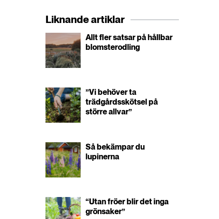
Liknande artiklar
Allt fler satsar på hållbar
blomsterodling
”Vi behöver ta
trädgårdsskötsel på
större allvar”
Så bekämpar du
lupinerna
“Utan fröer blir det inga
grönsaker”