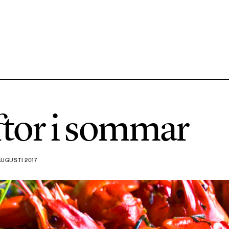
584 ARTIKLAR
Hållbara städer
ftor i sommar
1492 ARTIKLAR
Klimat
AUGUSTI 2017
612 ARTIKLAR
Mat & jordbruk
189 ARTIKLAR
Transport