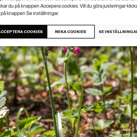
ickar du på knappen Accepera cookies. Vill du göra justeringar klick
 på knappen Se inställningar.
ACCEPTERA COOKIES
NEKA COOKIES
SE INSTÄLLNINGA