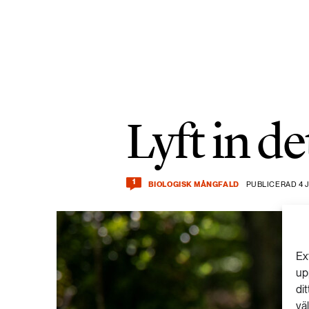
Lyft in de
1
BIOLOGISK MÅNGFALD
PUBLICERAD 4 J
Ex
up
di
vä