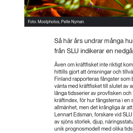
Foto: Mostphotos, Pelle Nyman.
Så här års undrar många hur
från SLU indikerar en nedgå
Även om kräftfisket inte riktigt ko
hittills gjort att ömsningar och til
Finland rapporteras fångster som ba
vänta med kräftfisket till slutet av
långa tidsserier av provfisken oc
kräftindex, för hur fångsterna i en s
allmänhet, men det krångliga är at
Lennart Edsman, forskare vid SLU 
av sjöns storlek, djup, näringsstatu
unik prognosmodell med olika tidsf