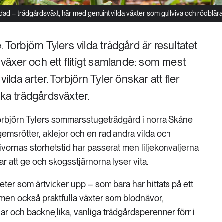
ldad – trädgårdsväxt, här med genuint vilda växter som gullviva och rödblära
 Torbjörn Tylers vilda trädgård är resultatet
m växer och ett flitigt samlande: som mest
vilda arter. Torbjörn Tyler önskar att fler
ska trädgårdsväxter.
rbjörn Tylers sommarsstugeträdgård i norra Skåne
emsrötter, aklejor och en rad andra vilda och
vivornas storhetstid har passerat men liljekonvaljerna
var att ge och skogsstjärnorna lyser vita.
iteter som ärtvicker upp – som bara har hittats på ett
– men också praktfulla växter som blodnävor,
lar och backnejlika, vanliga trädgårdsperenner förr i