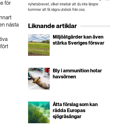
e för
nyhetsbrevet, vilket innebär att du inte längre
kommer att få några utskick från oss.
ennart
ten nästa
Liknande artiklar
Miljöåtgärder kan även
tiva
stärka Sveriges försvar
fört
Bly i ammunition hotar
havsörnen
Åtta förslag som kan
rädda Europas
sjögräsängar