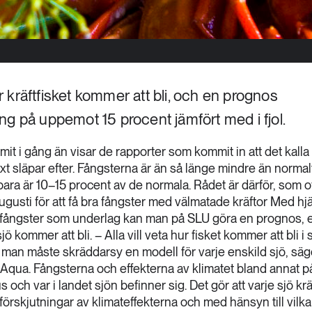
 kräftfisket kommer att bli, och en prognos
ng på uppemot 15 procent jämfört med i fjol.
mmit i gång än visar de rapporter som kommit in att det kalla
lväxt släpar efter. Fångsterna är än så länge mindre än normal
ra är 10–15 procent av de normala. Rådet är därför, som oft
 augusti för att få bra fångster med välmatade kräftor Med hj
h fångster som underlag kan man på SLU göra en prognos, e
jö kommer att bli. – Alla vill veta hur fisket kommer att bli i 
t man måste skräddarsy en modell för varje enskild sjö, säg
Aqua. Fångsterna och effekterna av klimatet bland annat 
s och var i landet sjön befinner sig. Det gör att varje sjö kr
örskjutningar av klimateffekterna och med hänsyn till vilka