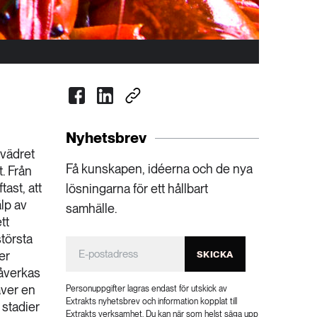
Nyhetsbrev
 vädret
Få kunskapen, idéerna och de nya
t. Från
ast, att
lösningarna för ett hållbart
älp av
samhälle.
tt
största
er
SKICKA
påverkas
äver en
Personuppgifter lagras endast för utskick av
Extrakts nyhetsbrev och information kopplat till
 stadier
Extrakts verksamhet. Du kan när som helst säga upp