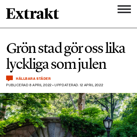
900 ARTIKLAR
Biologisk mångfald
Ämnen
Grön stad gör oss lika
Biologisk mångfald
Nyhetsbrev
584 ARTIKLAR
lyckliga som julen
Hållbara städer
Hållbara städer
Om Extrakt
473 ARTIKLAR
Industri & Energi
HÅLLBARA STÄDER
Industri & Energi
PUBLICERAD 8 APRIL 2022 • UPPDATERAD: 12 APRIL 2022
Kemikalier
471 ARTIKLAR
Klimat
Kemikalier
Landsbygd
1492 ARTIKLAR
Klimat