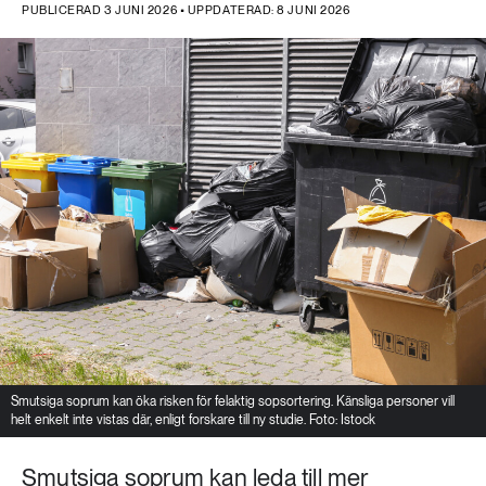
PUBLICERAD 3 JUNI 2026 • UPPDATERAD: 8 JUNI 2026
Smutsiga soprum kan öka risken för felaktig sopsortering. Känsliga personer vill
helt enkelt inte vistas där, enligt forskare till ny studie. Foto: Istock
Smutsiga soprum kan leda till mer