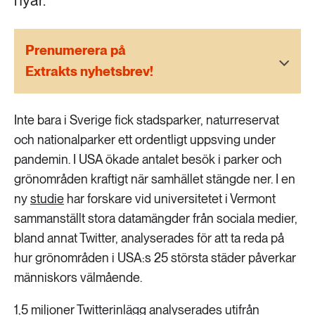
nyår.
189 ARTIKLAR
Transport
Prenumerera på
473 ARTIKLAR
Extrakts nyhetsbrev!
Vatten
Inte bara i Sverige fick stadsparker, naturreservat
och nationalparker ett ordentligt uppsving under
pandemin. I USA ökade antalet besök i parker och
grönområden kraftigt när samhället stängde ner. I en
ny
studie
har forskare vid universitetet i Vermont
sammanställt stora datamängder från sociala medier,
bland annat Twitter, analyserades för att ta reda på
hur grönområden i USA:s 25 största städer påverkar
människors välmående.
1,5 miljoner Twitterinlägg analyserades utifrån