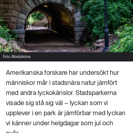
Livsstil & konsumtion
Mat & jordbruk
252 ARTIKLAR
Landsbygd
Skog
939 ARTIKLAR
Social hållbarhet
Livsstil & konsumtion
Transport
Foto: Mostphotos
612 ARTIKLAR
Mat & jordbruk
Vatten
Amerikanska forskare har undersökt hur
människor mår i stadsnära natur jämfört
262 ARTIKLAR
med andra lyckokänslor. Stadsparkerna
Skog
visade sig stå sig väl – lyckan som vi
360 ARTIKLAR
upplever i en park är jämförbar med lyckan
Social hållbarhet
vi känner under helgdagar som jul och