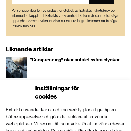
Personuppgifter lagras endast för utskick av Extrakts nyhetsbrev och
information kopplat till Extrakts verksamhet. Du kan när som helst säga
upp nyhetsbrevet, vilket innebär att du inte längre kommer att få några
utskick från oss.
Liknande artiklar
”Carspreading” ökar antalet svåra olyckor
Inställningar för
Miljonprogrammets tak kan bli framtidens
cookies
växthus
Extrakt använder kakor och mätverktyg för att ge dig en
bättre upplevelse och göra det enklare att använda
webbplatsen. Vi ber om ditt samtycke för att använda dessa
“Utan fröer blir det inga grönsaker”
kakor och mätverktyg. Du kan själv välja vilka typer av kakor