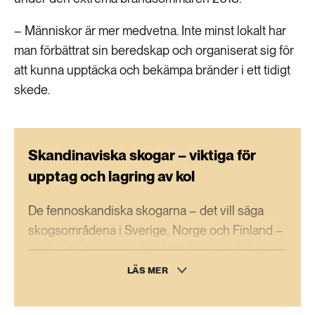
– Människor är mer medvetna. Inte minst lokalt har
man förbättrat sin beredskap och organiserat sig för
att kunna upptäcka och bekämpa bränder i ett tidigt
skede.
Skandinaviska skogar – viktiga för
upptag och lagring av kol
De fennoskandiska skogarna – det vill säga
skogsområdena i Sverige, Norge och Finland –
ingår i det boreala gröna bältet som sträcker sig
från Skandinavien över Sibirien och vidare in i
LÄS MER
Kanada och Alaska.