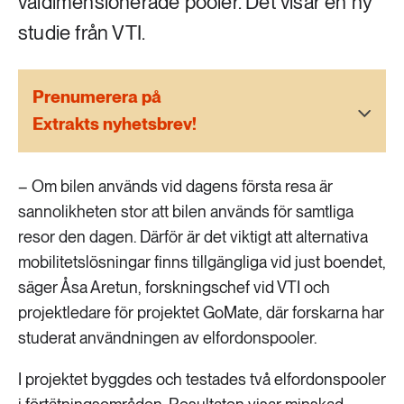
väldimensionerade pooler. Det visar en ny
189 ARTIKLAR
Transport
studie från VTI.
473 ARTIKLAR
Prenumerera på
Vatten
Extrakts nyhetsbrev!
– Om bilen används vid dagens första resa är
sannolikheten stor att bilen används för samtliga
resor den dagen. Därför är det viktigt att alternativa
mobilitetslösningar finns tillgängliga vid just boendet,
säger Åsa Aretun, forskningschef vid VTI och
projektledare för projektet GoMate, där forskarna har
studerat användningen av elfordonspooler.
I projektet byggdes och testades två elfordonspooler