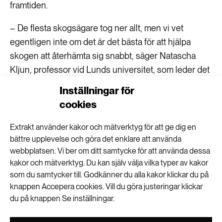
framtiden.
– De flesta skogsägare tog ner allt, men vi vet
egentligen inte om det är det bästa för att hjälpa
skogen att återhämta sig snabbt, säger Natascha
Kljun, professor vid Lunds universitet, som leder det
nya forskningsprojektet.
Inställningar för
cookies
Mäter återhämtningen efter bränder
Extrakt använder kakor och mätverktyg för att ge dig en
Den allra värsta branden 2018 rasade i Ljusdal i
bättre upplevelse och göra det enklare att använda
Hälsingland. Den bredde ut sig flera mil över
webbplatsen. Vi ber om ditt samtycke för att använda dessa
landskapet. Släckningsarbetet var svårt på grund av
kakor och mätverktyg. Du kan själv välja vilka typer av kakor
som du samtycker till. Godkänner du alla kakor klickar du på
det torra och blåsiga vädret. När branden till slut var
knappen Accepera cookies. Vill du göra justeringar klickar
släckt omvandlades en del av den skadade skogen
du på knappen Se inställningar.
till naturreservat. Tack vare det kan man jämföra
utvecklingen mellan områden som kalhöggs och