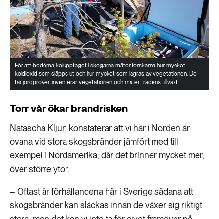
För att bedöma kolupptaget i skogarna mäter forskarna hur mycket
koldioxid som släpps ut och hur mycket som lagras av vegetationen. De
tar jordprover, inventerar vegetationen och mäter trädens tillväxt.
Torr vår ökar brandrisken
Natascha Kljun konstaterar att vi här i Norden är
ovana vid stora skogsbränder jämfört med till
exempel i Nordamerika, där det brinner mycket mer,
över större ytor.
– Oftast är förhållandena här i Sverige sådana att
skogsbränder kan släckas innan de växer sig riktigt
stora, men det kan vi inte ta för givet framöver på