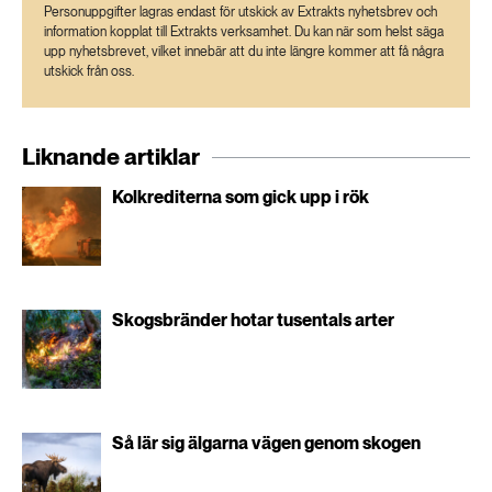
Personuppgifter lagras endast för utskick av Extrakts nyhetsbrev och
information kopplat till Extrakts verksamhet. Du kan när som helst säga
upp nyhetsbrevet, vilket innebär att du inte längre kommer att få några
utskick från oss.
Liknande artiklar
Kolkrediterna som gick upp i rök
Skogsbränder hotar tusentals arter
Så lär sig älgarna vägen genom skogen