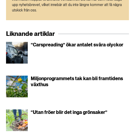
upp nyhetsbrevet, vilket innebär att du inte längre kommer att få några
utskick från oss.
Liknande artiklar
”Carspreading” ökar antalet svåra olyckor
Miljonprogrammets tak kan bli framtidens
växthus
“Utan fröer blir det inga grönsaker”