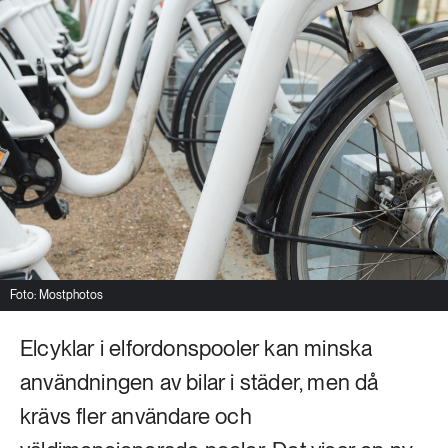
Livsstil & konsumtion
Mat & jordbruk
252 ARTIKLAR
Landsbygd
Skog
939 ARTIKLAR
Social hållbarhet
Livsstil & konsumtion
Transport
612 ARTIKLAR
Mat & jordbruk
Vatten
262 ARTIKLAR
Foto: Mostphotos
Skog
Elcyklar i elfordonspooler kan minska
360 ARTIKLAR
användningen av bilar i städer, men då
Social hållbarhet
krävs fler användare och