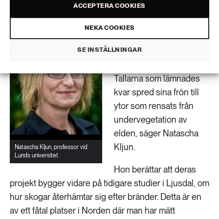
ACCEPTERA COOKIES
områden som lämnades orörda.
– I naturreservaten
NEKA COOKIES
skedde en snabb
SE INSTÄLLNINGAR
naturlig återväxt. Det var
verkligen vackert att se.
Tallarna som lämnades
kvar spred sina frön till
ytor som rensats från
undervegetation av
elden, säger Natascha
Kljun.
Natascha Kljun, professor vid
Lunds universitet.
Hon berättar att deras
projekt bygger vidare på tidigare studier i Ljusdal, om
hur skogar återhämtar sig efter bränder. Detta är en
av ett fåtal platser i Norden där man har mätt