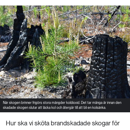
När skogen brinner frigörs stora mängder koldioxid. Det tar många år innan den
skadade skogen slutar att läcka kol och återgår till att bli en kolsänka.
Hur ska vi sköta brandskadade skogar för