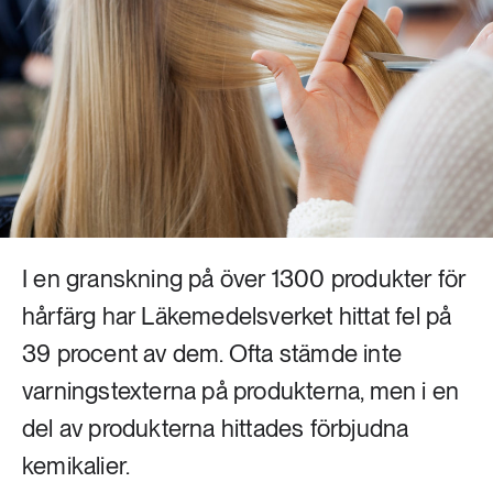
Livsstil & konsumtion
Mat & jordbruk
252 ARTIKLAR
Landsbygd
Skog
939 ARTIKLAR
Social hållbarhet
Livsstil & konsumtion
Transport
612 ARTIKLAR
Mat & jordbruk
Vatten
I en granskning på över 1300 produkter för
hårfärg har Läkemedelsverket hittat fel på
262 ARTIKLAR
Skog
39 procent av dem. Ofta stämde inte
varningstexterna på produkterna, men i en
360 ARTIKLAR
del av produkterna hittades förbjudna
Social hållbarhet
kemikalier.