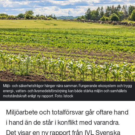
Miljö- och säkerhetsfrågor hänger nära samman. Fungerande ekosystem och trygg
energi-, vatten- och livsmedelsförsörjning kan både stärka miljön och samhällets
motståndskraft enligt ny rapport. Foto: Istock
Miljöarbete och totalförsvar går oftare hand
i hand än de står i konflikt med varandra.
Det visar en ny rapport från IVL Svenska