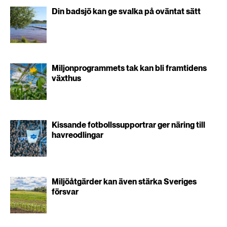
Din badsjö kan ge svalka på oväntat sätt
Miljonprogrammets tak kan bli framtidens
växthus
Kissande fotbollssupportrar ger näring till
havreodlingar
Miljöåtgärder kan även stärka Sveriges
försvar