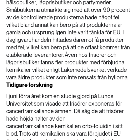
hälsobutiker, lågprisbutiker och parfymerier.
Småbutikerna utmärkte sig med att över 90 procent
av de kontrollerade produkterna hade något fel,
vilket bland annat kan bero på att produkterna är
gamla och ursprungligen inte varit tänkta för EU. I
dagligvaruhandeln hittades däremot få produkter
med fel, vilket kan bero på att de oftast kommer från
etablerade leverantörer. Även hos frisörer och
lågprisbutiker fanns fler produkter med förbjudna
kemikalier vilket enligt Läkemedelsverket verkade
vara äldre produkter som inte rensats från hyllorna.
Tidigare forskning
I juni förra året kom en studie gjord på Lunds
Universitet som visade att frisörer exponeras för
cancerframkallande ämnen. Då såg de att frisörer
hade höjda halter av den
cancerframkallande kemikalien orto-toluidin i sitt
blod. Trots att kemikalien ska vara förbjudet i EU