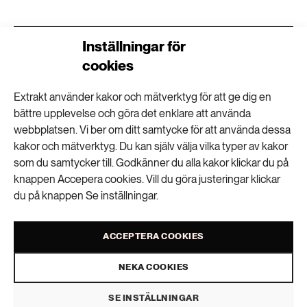
VISA KOMMENTARER (0) OCH DELA
Inställningar för
cookies
Extrakt använder kakor och mätverktyg för att ge dig en
bättre upplevelse och göra det enklare att använda
webbplatsen. Vi ber om ditt samtycke för att använda dessa
Nyhetsbrev
kakor och mätverktyg. Du kan själv välja vilka typer av kakor
som du samtycker till. Godkänner du alla kakor klickar du på
Få kunskapen, idéerna och de nya lösningarna
knappen Accepera cookies. Vill du göra justeringar klickar
för ett hållbart samhälle.
du på knappen Se inställningar.
ACCEPTERA COOKIES
SKICKA
NEKA COOKIES
Personuppgifter lagras endast för utskick av Extrakts nyhetsbrev och
information kopplat till Extrakts verksamhet. Du kan när som helst säga
SE INSTÄLLNINGAR
upp nyhetsbrevet, vilket innebär att du inte längre kommer att få några