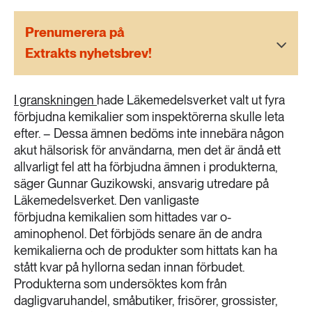
189 ARTIKLAR
Transport
Prenumerera på
Extrakts nyhetsbrev!
473 ARTIKLAR
Vatten
I granskningen
hade Läkemedelsverket valt ut fyra
förbjudna kemikalier som inspektörerna skulle leta
efter. – Dessa ämnen bedöms inte innebära någon
akut hälsorisk för användarna, men det är ändå ett
allvarligt fel att ha förbjudna ämnen i produkterna,
säger Gunnar Guzikowski, ansvarig utredare på
Läkemedelsverket. Den vanligaste
förbjudna kemikalien som hittades var o-
aminophenol. Det förbjöds senare än de andra
kemikalierna och de produkter som hittats kan ha
stått kvar på hyllorna sedan innan förbudet.
Produkterna som undersöktes kom från
dagligvaruhandel, småbutiker, frisörer, grossister,