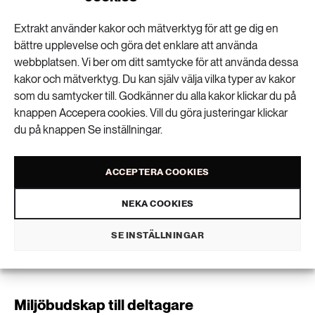
marknadsföring vid Göteborgs universitet.
Extrakt använder kakor och mätverktyg för att ge dig en
bättre upplevelse och göra det enklare att använda
Evenemang kan enligt honom vara en bra arena för
webbplatsen. Vi ber om ditt samtycke för att använda dessa
att påverka och inspirera deltagare.
kakor och mätverktyg. Du kan själv välja vilka typer av kakor
som du samtycker till. Godkänner du alla kakor klickar du på
– När människor lämnar vardagen och går in i ett
knappen Accepera cookies. Vill du göra justeringar klickar
evenemang uppstår ett sammanhang och en vi-
du på knappen Se inställningar.
känsla, till exempel ”vi orienterare” eller ”vi
hårdrockare”. Inom hållbarhetsforskning pratar man
ACCEPTERA COOKIES
både om jaget och om vi:et, som två processer som
går in lite i varandra. Just det kollektiva och vi-
NEKA COOKIES
känslan blir starkare under evenemang med
SE INSTÄLLNINGAR
likasinnade och där kan man också uppmuntra till
nya hållbara beteenden, säger Erik Lundberg.
Miljöbudskap till deltagare