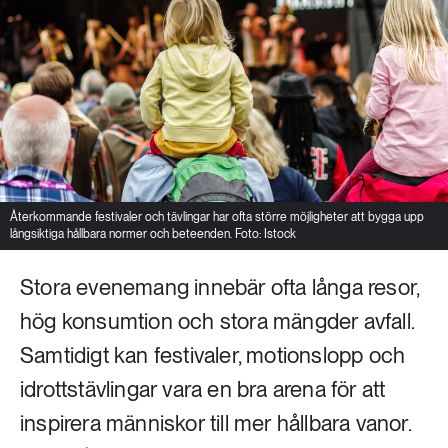
Återkommande festivaler och tävlingar har ofta större möjligheter att bygga upp
långsiktiga hållbara normer och beteenden. Foto: Istock
Stora evenemang innebär ofta långa resor,
hög konsumtion och stora mängder avfall.
Samtidigt kan festivaler, motionslopp och
idrottstävlingar vara en bra arena för att
inspirera människor till mer hållbara vanor.