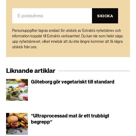
SKICKA
Personuppgifter lagras endast för utskick av Extrakts nyhetsbrev och
information kopplat till Extrakts verksamhet. Du kan när som helst säga
upp nyhetsbrevet, vilket innebär att du inte längre kommer att få några
utskick från oss.
Liknande artiklar
Göteborg gör vegetariskt till standard
”Ultraprocessad mat är ett trubbigt
begrepp”