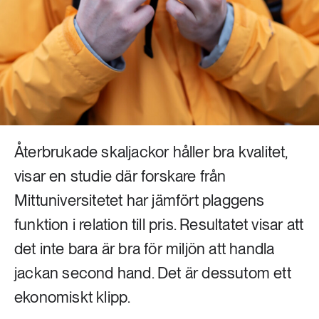
Livsstil & konsumtion
Mat & jordbruk
252 ARTIKLAR
Landsbygd
Skog
939 ARTIKLAR
Social hållbarhet
Livsstil & konsumtion
Transport
Återbrukade skaljackor håller bra kvalitet,
612 ARTIKLAR
Mat & jordbruk
Vatten
visar en studie där forskare från
Mittuniversitetet har jämfört plaggens
262 ARTIKLAR
funktion i relation till pris. Resultatet visar att
Skog
det inte bara är bra för miljön att handla
360 ARTIKLAR
jackan second hand. Det är dessutom ett
Social hållbarhet
ekonomiskt klipp.