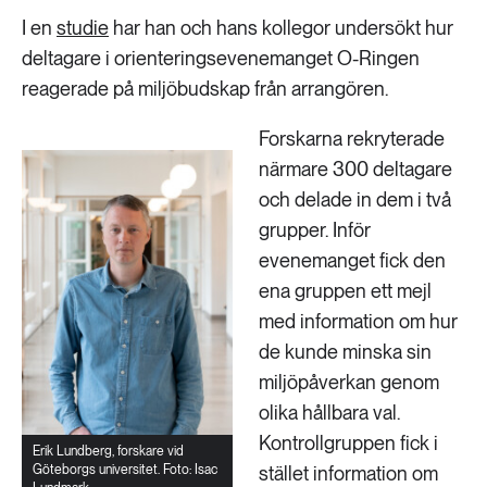
I en
studie
har han och hans kollegor undersökt hur
deltagare i orienteringsevenemanget O-Ringen
reagerade på miljöbudskap från arrangören.
Forskarna rekryterade
närmare 300 deltagare
och delade in dem i två
grupper. Inför
evenemanget fick den
ena gruppen ett mejl
med information om hur
de kunde minska sin
miljöpåverkan genom
olika hållbara val.
Kontrollgruppen fick i
Erik Lundberg, forskare vid
Göteborgs universitet. Foto: Isac
stället information om