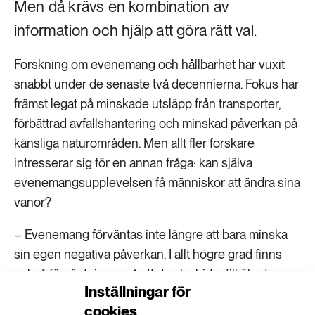
Men då krävs en kombination av
information och hjälp att göra rätt val.
Forskning om evenemang och hållbarhet har vuxit
snabbt under de senaste två decennierna. Fokus har
främst legat på minskade utsläpp från transporter,
förbättrad avfallshantering och minskad påverkan på
känsliga naturområden. Men allt fler forskare
intresserar sig för en annan fråga: kan själva
evenemangsupplevelsen få människor att ändra sina
vanor?
– Evenemang förväntas inte längre att bara minska
sin egen negativa påverkan. I allt högre grad finns
också förväntningar på att de ska bidra till ökad
Inställningar för
miljömedvetenhet och inspirera människor till mer
cookies
hållbara beteenden, säger Erik Lundberg, docent i