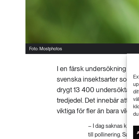
Foto: Mostphotos
I en färsk undersökning har 
Ex
svenska insektsarter som har
up
drygt 13 400 undersökta art
di
tredjedel. Det innebär att åt
vä
kl
viktiga för fler än bara vildbin
du
– I dag saknas kuns
till pollinering. Sam