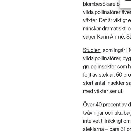
blombesökare bidrar in
vilda pollinatörer ä
växter. Det är viktigt
minskar dramatiskt, oc
säger Karin Ahrné, S
Studien
, som ingår i
vilda pollinatörer, b
grupp insekter som ha
följt av steklar, 50 pr
stort antal insekter
med växter ser ut.
Över 40 procent av de
tvåvingar och skalba
inte vet tillräckligt 
steklarna – bara 31 p