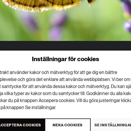
Inställningar för cookies
Artdatabanken tittat på hur stor andel av
trakt använder kakor och mätverktyg för att ge dig en bättre
 pollen eller nektar som näringskälla. Av
plevelse och göra det enklare att använda webbplatsen. Vi ber om
er är blommande växter viktiga för en
tt samtycke för att använda dessa kakor och mätverktyg. Du kan sjä
gärder som gynnar vilda pollinatörer är
lja vilka typer av kakor som du samtycker till. Godkänner du alla kak
ickar du på knappen Accepera cookies. Vill du göra justeringar klick
.
 på knappen Se inställningar.
kap om många insekters blombesök och deras bidrag
ACCEPTERA COOKIES
NEKA COOKIES
SE INSTÄLLNINGA
banden mellan insekter och blommor är komplexa, alla