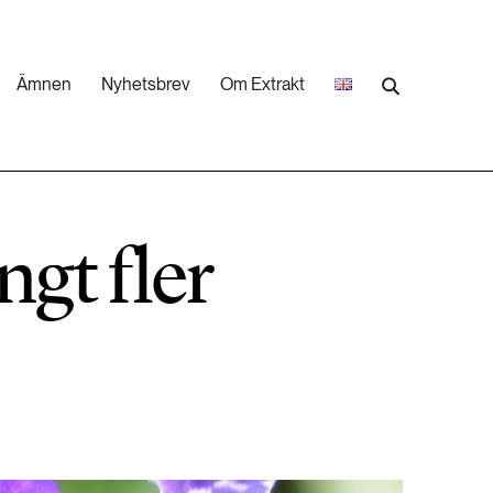
Ämnen
Nyhetsbrev
Om Extrakt
473 ARTIKLAR
Industri & Energi
gt fler
252 ARTIKLAR
Landsbygd
262 ARTIKLAR
Skog
473 ARTIKLAR
Vatten