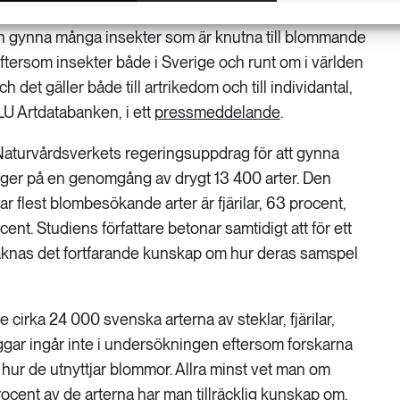
te till pollinering. Däremot kan åtgärder för att gynna
ven gynna många insekter som är knutna till blommande
 eftersom insekter både i Sverige och runt om i världen
h det gäller både till artrikedom och till individantal,
LU Artdatabanken, i ett
pressmeddelande
.
 Naturvårdsverkets regeringsuppdrag för att gynna
ygger på en genomgång av drygt 13 400 arter. Den
r flest blombesökande arter är fjärilar, 63 procent,
ocent. Studiens författare betonar samtidigt att för ett
 saknas det fortfarande kunskap om hur deras samspel
 cirka 24 000 svenska arterna av steklar, fjärilar,
ggar ingår inte i undersökningen eftersom forskarna
om hur de utnyttjar blommor. Allra minst vet man om
rocent av de arterna har man tillräcklig kunskap om.