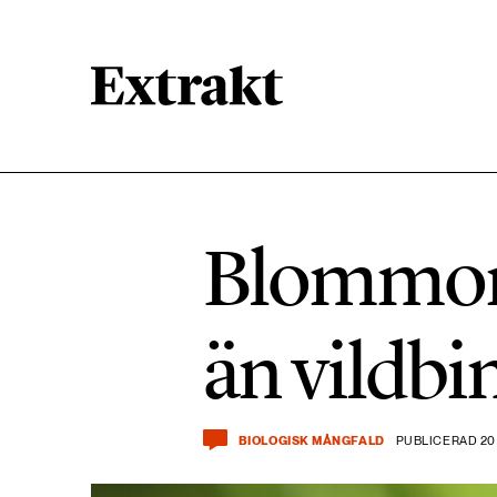
900 ARTIKLAR
Biologisk mångfald
Blommorna
471 ARTIKLAR
Kemikalier
än vildbi
939 ARTIKLAR
Livsstil & konsumtion
BIOLOGISK MÅNGFALD
PUBLICERAD 20 
360 ARTIKLAR
Social hållbarhet