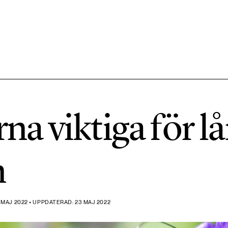
584 ARTIKLAR
Hållbara städer
 viktiga för lån
1492 ARTIKLAR
Klimat
n
612 ARTIKLAR
Mat & jordbruk
MAJ 2022 • UPPDATERAD: 23 MAJ 2022
189 ARTIKLAR
Transport