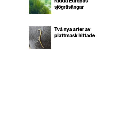
rädda Europas
sjögräsängar
Två nya arter av
plattmask hittade