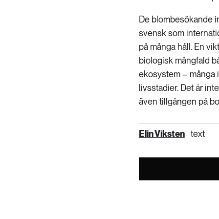
De blombesökande ins
svensk som internatio
på många håll. En vikt
biologisk mångfald bå
ekosystem – många ins
livsstadier. Det är in
även tillgången på b
Elin Viksten
text