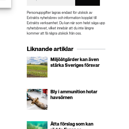
Personuppgifter lagras endast för utskick av
Extrakts nyhetsbrev och information kopplat till
Extrakts verksamhet. Du kan när som helst säga upp
nyhetsbrevet, vilket innebär att du inte längre
kommer att få några utskick från oss.
Liknande artiklar
Miljöåtgärder kan även
stärka Sveriges försvar
Bly i ammunition hotar
havsörnen
Åtta förslag som kan