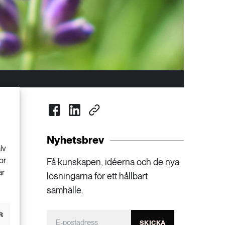
Nyhetsbrev
lv
or
Få kunskapen, idéerna och de nya
ar
lösningarna för ett hållbart
samhälle.
R
SKICKA