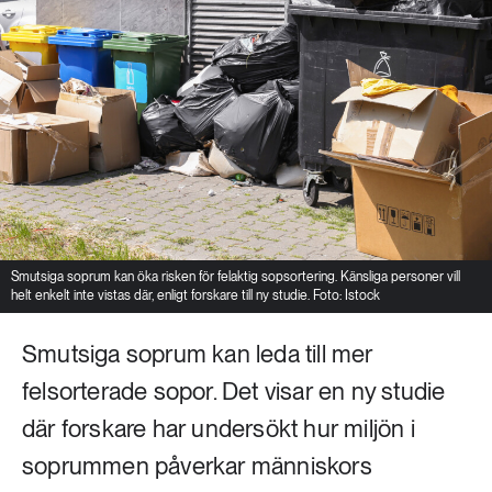
Smutsiga soprum kan öka risken för felaktig sopsortering. Känsliga personer vill
helt enkelt inte vistas där, enligt forskare till ny studie. Foto: Istock
Smutsiga soprum kan leda till mer
felsorterade sopor. Det visar en ny studie
där forskare har undersökt hur miljön i
soprummen påverkar människors