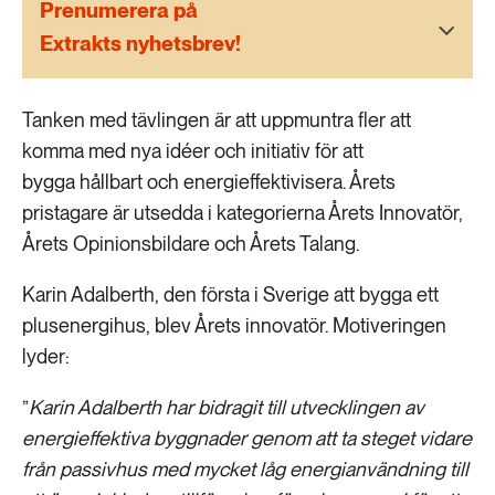
Prenumerera på
189 ARTIKLAR
Transport
Extrakts nyhetsbrev!
473 ARTIKLAR
Vatten
Tanken med tävlingen är att uppmuntra fler att
komma med nya idéer och initiativ för att
bygga hållbart och energieffektivisera. Årets
pristagare är utsedda i kategorierna Årets Innovatör,
Årets Opinionsbildare och Årets Talang.
Karin Adalberth, den första i Sverige att bygga ett
plusenergihus, blev Årets innovatör. Motiveringen
lyder:
”
Karin Adalberth har bidragit till utvecklingen av
energieffektiva byggnader genom att ta steget vidare
från passivhus med mycket låg energianvändning till