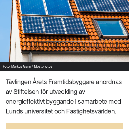
Livsstil & konsumtion
Mat & jordbruk
252 ARTIKLAR
Landsbygd
Skog
939 ARTIKLAR
Social hållbarhet
Livsstil & konsumtion
Transport
612 ARTIKLAR
Mat & jordbruk
Vatten
Foto: Markus Gann / Mostphotos
Tävlingen Årets Framtidsbyggare anordnas
262 ARTIKLAR
Skog
av Stiftelsen för utveckling av
energieffektivt byggande i samarbete med
360 ARTIKLAR
Lunds universitet och Fastighetsvärlden.
Social hållbarhet