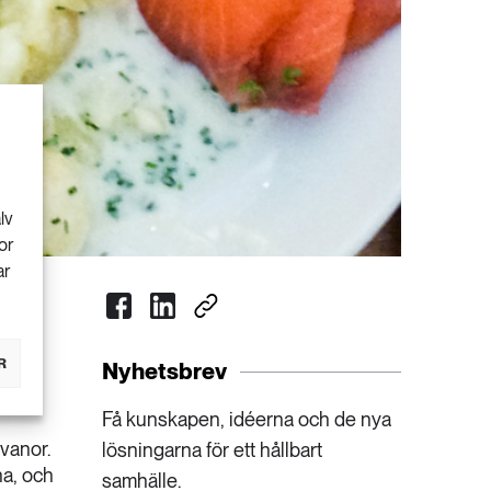
lv
or
ar
R
Nyhetsbrev
Få kunskapen, idéerna och de nya
vanor.
lösningarna för ett hållbart
na, och
samhälle.