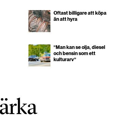
Oftast billigare att köpa
än att hyra
”Man kan se olja, diesel
och bensin som ett
kulturarv”
tärka