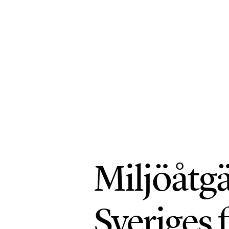
Miljöåtgä
Sveriges 