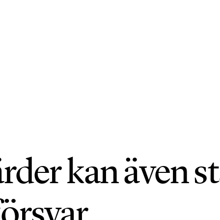
rder kan även s
försvar