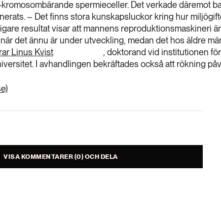
X-kromosombärande spermieceller. Det verkade däremot ba
erats. – Det finns stora kunskapsluckor kring hur miljögift
igare resultat visar att mannens reproduktionsmaskineri är
 när det ännu är under utveckling, medan det hos äldre mä
rar Linus Kvist
, doktorand vid institutionen för
niversitet. I avhandlingen bekräftades också att rökning på
se)
VISA KOMMENTARER (0) OCH DELA