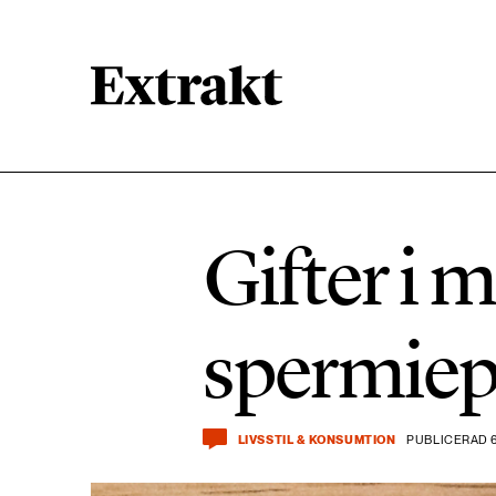
900 ARTIKLAR
Biologisk mångfald
Gifter i 
471 ARTIKLAR
Kemikalier
spermiep
939 ARTIKLAR
Livsstil & konsumtion
LIVSSTIL & KONSUMTION
PUBLICERAD 6
360 ARTIKLAR
Social hållbarhet