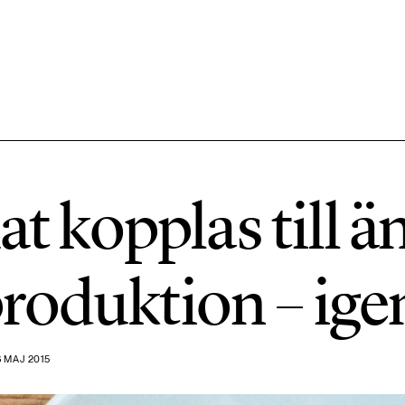
584 ARTIKLAR
Hållbara städer
mat kopplas till 
1492 ARTIKLAR
Klimat
roduktion – ige
612 ARTIKLAR
Mat & jordbruk
 MAJ 2015
189 ARTIKLAR
Transport