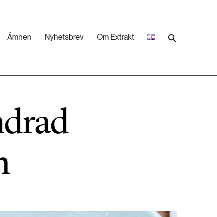
Ämnen
Nyhetsbrev
Om Extrakt
473 ARTIKLAR
Industri & Energi
ändrad
252 ARTIKLAR
Landsbygd
n
262 ARTIKLAR
Skog
473 ARTIKLAR
Vatten