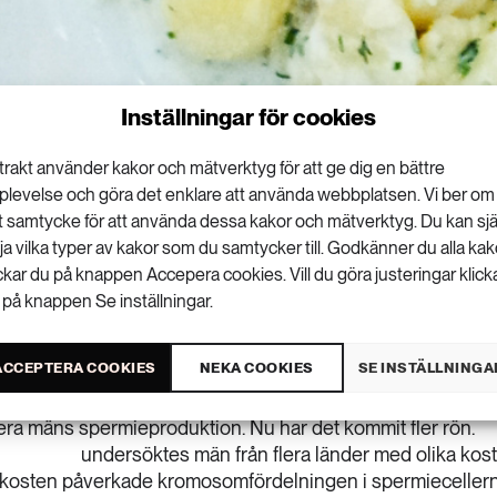
Inställningar för cookies
trakt använder kakor och mätverktyg för att ge dig en bättre
plevelse och göra det enklare att använda webbplatsen. Vi ber om
tt samtycke för att använda dessa kakor och mätverktyg. Du kan sjä
lja vilka typer av kakor som du samtycker till. Godkänner du alla kak
ickar du på knappen Accepera cookies. Vill du göra justeringar klick
 på knappen Se inställningar.
ersitet har visat att gifter i kosten kan
en.
ACCEPTERA COOKIES
NEKA COOKIES
SE INSTÄLLNINGA
en amerikansk studie
som visade att
ra mäns spermieproduktion. Nu har det kommit fler rön.
undersöktes män från flera länder med olika kost
i kosten påverkade kromosomfördelningen i spermieceller