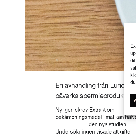
Ex
up
di
vä
kl
du
En avhandling från Lunds univ
påverka spermieproduktion
Nyligen skrev Extrakt om
bekämpningsmedel i mat kan halve
I
den nya studien
Undersökningen visade att gifter 