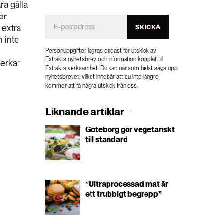
ra gälla
er
 extra
SKICKA
n inte
Personuppgifter lagras endast för utskick av
Extrakts nyhetsbrev och information kopplat till
verkar
Extrakts verksamhet. Du kan när som helst säga upp
nyhetsbrevet, vilket innebär att du inte längre
kommer att få några utskick från oss.
Liknande artiklar
Göteborg gör vegetariskt
till standard
”Ultraprocessad mat är
ett trubbigt begrepp”