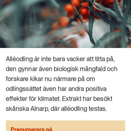
Livsstil & konsumtion
Mat & jordbruk
252 ARTIKLAR
Landsbygd
Skog
939 ARTIKLAR
Social hållbarhet
Livsstil & konsumtion
Transport
Alléodling är inte bara vacker att titta på,
612 ARTIKLAR
Mat & jordbruk
den gynnar även biologisk mångfald och
Vatten
forskare kikar nu närmare på om
262 ARTIKLAR
odlingssättet även har andra positiva
Skog
effekter för klimatet. Extrakt har besökt
skånska Alnarp, där alléodling testas.
360 ARTIKLAR
Social hållbarhet
Prenumerera på