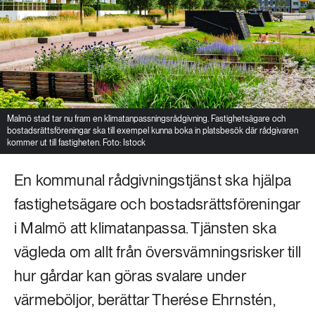
Malmö stad tar nu fram en klimatanpassningsrådgivning. Fastighetsägare och
bostadsrättsföreningar ska till exempel kunna boka in platsbesök där rådgivaren
kommer ut till fastigheten. Foto: Istock
En kommunal rådgivningstjänst ska hjälpa
fastighetsägare och bostadsrättsföreningar
i Malmö att klimatanpassa. Tjänsten ska
vägleda om allt från översvämningsrisker till
hur gårdar kan göras svalare under
värmeböljor, berättar Therése Ehrnstén,