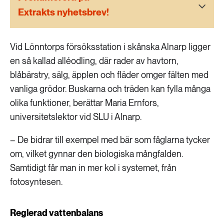
189 ARTIKLAR
Extrakts nyhetsbrev!
Transport
473 ARTIKLAR
Vid Lönntorps försöksstation i skånska Alnarp ligger
Vatten
en så kallad alléodling, där rader av havtorn,
blåbärstry, sälg, äpplen och fläder omger fälten med
vanliga grödor. Buskarna och träden kan fylla många
olika funktioner, berättar Maria Ernfors,
universitetslektor vid SLU i Alnarp.
– De bidrar till exempel med bär som fåglarna tycker
om, vilket gynnar den biologiska mångfalden.
Samtidigt får man in mer kol i systemet, från
fotosyntesen.
Reglerad vattenbalans