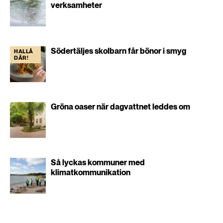
verksamheter
Södertäljes skolbarn får bönor i smyg
HALLÅ
DÄR!
Gröna oaser när dagvattnet leddes om
Så lyckas kommuner med
klimatkommunikation