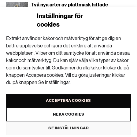
Två nya arter av plattmask hittade
Inställningar för
cookies
Extrakt använder kakor och mätverktyg för att ge dig en
Göteborg gör vegetariskt till standard
bättre upplevelse och göra det enklare att använda
webbplatsen. Vi ber om ditt samtycke för att använda dessa
kakor och mätverktyg. Du kan själv välja vilka typer av kakor
som du samtycker till. Godkänner du alla kakor klickar du på
”Ultraprocessad mat är ett trubbigt
knappen Accepera cookies. Vill du göra justeringar klickar
begrepp”
du på knappen Se inställningar.
ACCEPTERA COOKIES
Stora skillnader i lönsamhet i
livsmedelskedjan
NEKA COOKIES
SE INSTÄLLNINGAR