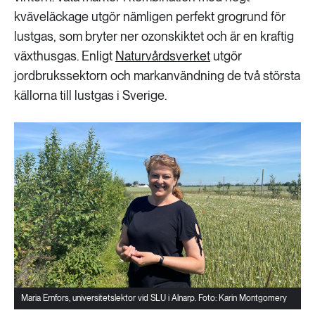
kväveläckage utgör nämligen perfekt grogrund för
lustgas, som bryter ner ozonskiktet och är en kraftig
växthusgas. Enligt
Naturvårdsverket
utgör
jordbrukssektorn och markanvändning de två största
källorna till lustgas i Sverige.
Maria Ernfors, universitetslektor vid SLU i Alnarp. Foto: Karin Montgomery