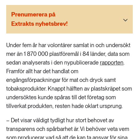
189 ARTIKLAR
Transport
Prenumerera på
Extrakts nyhetsbrev!
473 ARTIKLAR
Vatten
Under fem år har volontärer samlat in och undersökt
mer än 1 870 000 plastföremål i 84 länder, data som
sedan analyserats i den nypublicerade
rapporten
.
Framför allt har det handlat om
engångsförpackningar för mat och dryck samt
tobaksprodukter. Knappt hälften av plastskräpet som
undersöktes kunde spåras till det företag som
tillverkat produkten, resten hade oklart ursprung.
– Det visar väldigt tydligt hur stort behovet av
transparens och spårbarhet är. Vi behöver veta vem
som producerar vad så att de kan ta ansvar för sina