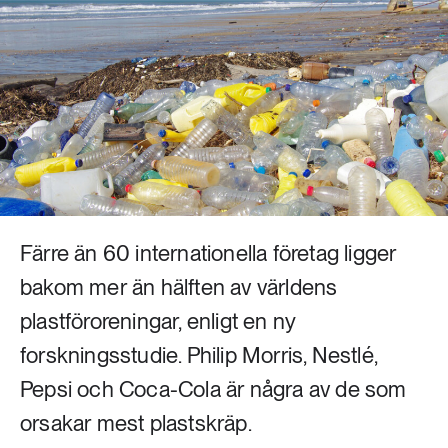
Livsstil & konsumtion
Mat & jordbruk
252 ARTIKLAR
Landsbygd
Skog
939 ARTIKLAR
Social hållbarhet
Livsstil & konsumtion
Transport
612 ARTIKLAR
Mat & jordbruk
Vatten
Färre än 60 internationella företag ligger
bakom mer än hälften av världens
262 ARTIKLAR
Skog
plastföroreningar, enligt en ny
forskningsstudie. Philip Morris, Nestlé,
360 ARTIKLAR
Pepsi och Coca-Cola är några av de som
Social hållbarhet
orsakar mest plastskräp.