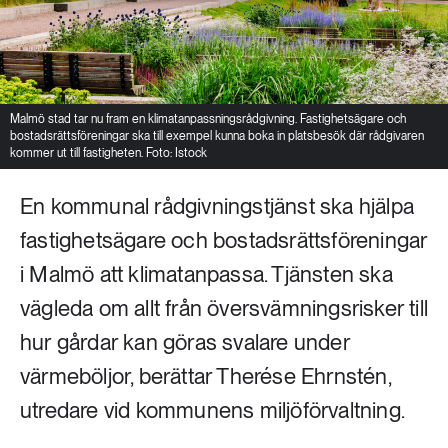
Malmö stad tar nu fram en klimatanpassningsrådgivning. Fastighetsägare och
bostadsrättsföreningar ska till exempel kunna boka in platsbesök där rådgivaren
kommer ut till fastigheten. Foto: Istock
En kommunal rådgivningstjänst ska hjälpa
fastighetsägare och bostadsrättsföreningar
i Malmö att klimatanpassa. Tjänsten ska
vägleda om allt från översvämningsrisker till
hur gårdar kan göras svalare under
värmeböljor, berättar Therése Ehrnstén,
utredare vid kommunens miljöförvaltning.