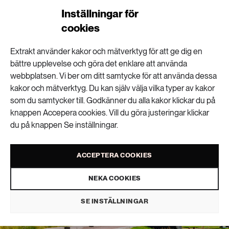
Malmö först med
Inställningar för
cookies
rådgivning om
Extrakt använder kakor och mätverktyg för att ge dig en
klimatanpassning
bättre upplevelse och göra det enklare att använda
webbplatsen. Vi ber om ditt samtycke för att använda dessa
kakor och mätverktyg. Du kan själv välja vilka typer av kakor
som du samtycker till. Godkänner du alla kakor klickar du på
HÅLLBARA STÄDER
PUBLICERAD 30 JUNI 2026
knappen Accepera cookies. Vill du göra justeringar klickar
du på knappen Se inställningar.
ACCEPTERA COOKIES
NEKA COOKIES
SE INSTÄLLNINGAR