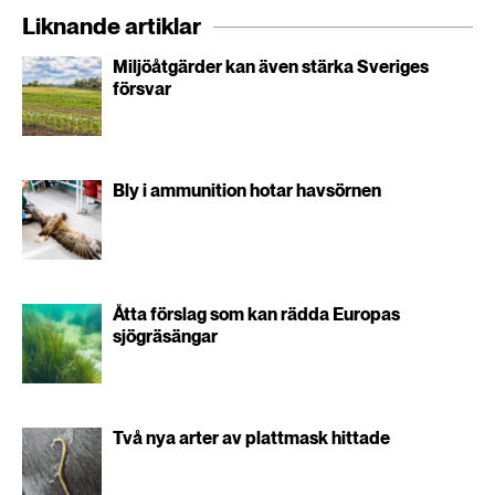
Liknande artiklar
Miljöåtgärder kan även stärka Sveriges
försvar
Bly i ammunition hotar havsörnen
Åtta förslag som kan rädda Europas
sjögräsängar
Två nya arter av plattmask hittade