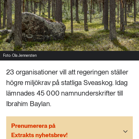
Livsstil & konsumtion
Mat & jordbruk
252 ARTIKLAR
Landsbygd
Skog
939 ARTIKLAR
Social hållbarhet
Livsstil & konsumtion
Foto: Ola Jennersten
Transport
612 ARTIKLAR
23 organisationer vill att regeringen ställer
Mat & jordbruk
Vatten
högre miljökrav på statliga Sveaskog. Idag
262 ARTIKLAR
lämnades 45 000 namnunderskrifter till
Skog
Ibrahim Baylan.
360 ARTIKLAR
Social hållbarhet
Prenumerera på
Extrakts nyhetsbrev!