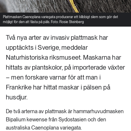
Plattmasken Caenoplana variegata producerar ett klibbigt slem som gör det
möjligt för den att fästa på päls. Foto: Rosie Steinberg
Två nya arter av invasiv plattmask har
upptäckts i Sverige, meddelar
Naturhistoriska riksmuseet. Maskarna har
hittats av plantskolor, på importerade växter
– men forskare varnar för att man i
Frankrike har hittat maskar i pälsen på
husdjur.
De två arterna av plattmask är hammarhuvudmasken
Bipalium kewense från Sydostasien och den
australiska Caenoplana variegata.