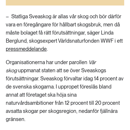
189 ARTIKLAR
Transport
– Statliga Sveaskog är allas vår skog och bör därför
vara en föregångare för hållbart skogsbruk, men då
473 ARTIKLAR
Vatten
måste bolaget få rätt förutsättningar, säger Linda
Berglund, skogsexpert Världsnaturfonden WWF i ett
pressmeddelande
.
Organisationerna har under parollen
Vår
skog
uppmanat staten att se över Sveaskogs
förutsättningar. Sveaskog förvaltar idag 14 procent av
de svenska skogarna. I uppropet föreslås bland
annat att företaget ska höja sina
naturvårdsambitioner från 12 procent till 20 procent
avsatta skogar per skogsregion, nedanför fjällnära
gränsen.