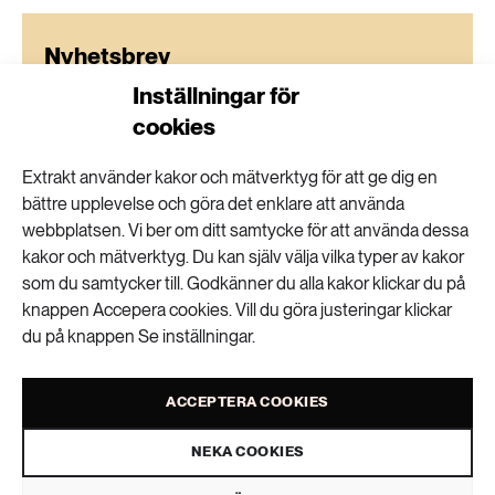
Nyhetsbrev
Inställningar för
Få kunskapen, idéerna och de nya lösningarna
cookies
för ett hållbart samhälle.
Extrakt använder kakor och mätverktyg för att ge dig en
bättre upplevelse och göra det enklare att använda
SKICKA
webbplatsen. Vi ber om ditt samtycke för att använda dessa
kakor och mätverktyg. Du kan själv välja vilka typer av kakor
Personuppgifter lagras endast för utskick av Extrakts nyhetsbrev och
som du samtycker till. Godkänner du alla kakor klickar du på
information kopplat till Extrakts verksamhet. Du kan när som helst säga
upp nyhetsbrevet, vilket innebär att du inte längre kommer att få några
knappen Accepera cookies. Vill du göra justeringar klickar
utskick från oss.
du på knappen Se inställningar.
Liknande artiklar
ACCEPTERA COOKIES
Skogsbränder hotar tusentals arter
NEKA COOKIES