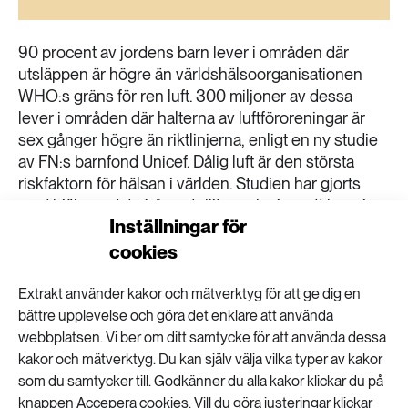
189 ARTIKLAR
Transport
90 procent av jordens barn lever i områden där
utsläppen är högre än världshälsoorganisationen
473 ARTIKLAR
WHO:s gräns för ren luft. 300 miljoner av dessa
Vatten
lever i områden där halterna av luftföroreningar är
sex gånger högre än riktlinjerna, enligt en ny studie
av FN:s barnfond Unicef. Dålig luft är den största
riskfaktorn för hälsan i världen. Studien har gjorts
med hjälp av data från satelliter och visar att barn i
Inställningar för
södra Asien och Afrika är mest utsatta. Unicef säger
att utsläpp är en orsak till att 600 000 barn dör varje
cookies
år och vädjar nu till alla länder att minska utsläppen
av fossila bränslen. Under de senaste fem åren har
Extrakt använder kakor och mätverktyg för att ge dig en
nivåerna av gift i luften ökat med åtta procent. De
bättre upplevelse och göra det enklare att använda
främsta orsakerna till utsläppen är användandet av
webbplatsen. Vi ber om ditt samtycke för att använda dessa
fossila bränslen, damm och brinnande avfall. – Faran
kakor och mätverktyg. Du kan själv välja vilka typer av kakor
med luftföroreningar är enorm. Inget samhälle har råd
som du samtycker till. Godkänner du alla kakor klickar du på
att ignorera luftföroreningar. Vi skyddar våra barn när
knappen Accepera cookies. Vill du göra justeringar klickar