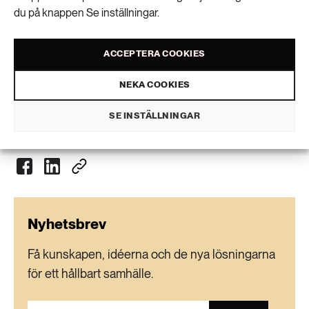
vi skyddar luften. Båda är avgörande för vår framtid,
du på knappen Se inställningar.
säger Anthony Lake, VD för Unicef.
Läs mer här (www.unicef.org)
ACCEPTERA COOKIES
NEKA COOKIES
SE INSTÄLLNINGAR
VISA KOMMENTARER (0) OCH DELA
Nyhetsbrev
Få kunskapen, idéerna och de nya lösningarna
för ett hållbart samhälle.