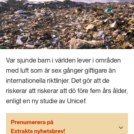
Livsstil & konsumtion
Mat & jordbruk
252 ARTIKLAR
Landsbygd
Skog
939 ARTIKLAR
Social hållbarhet
Livsstil & konsumtion
Transport
Var sjunde barn i världen lever i områden
612 ARTIKLAR
Mat & jordbruk
med luft som är sex gånger giftigare än
Vatten
internationella riktlinjer. Det gör att de
262 ARTIKLAR
riskerar att riskerar att dö före fem års ålder,
Skog
enligt en ny studie av Unicef.
360 ARTIKLAR
Social hållbarhet
Prenumerera på
Extrakts nyhetsbrev!