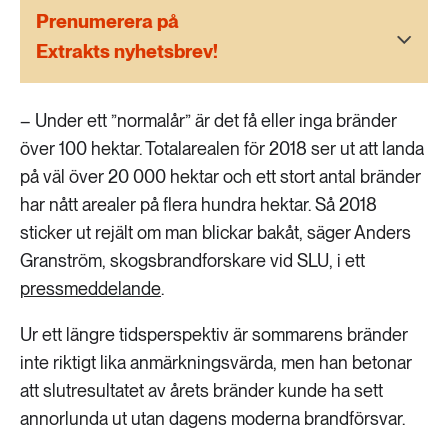
189 ARTIKLAR
Prenumerera på
Transport
Extrakts nyhetsbrev!
473 ARTIKLAR
Vatten
– Under ett ”normalår” är det få eller inga bränder
över 100 hektar. Totalarealen för 2018 ser ut att landa
på väl över 20 000 hektar och ett stort antal bränder
har nått arealer på flera hundra hektar. Så 2018
sticker ut rejält om man blickar bakåt, säger Anders
Granström, skogsbrandforskare vid SLU, i ett
pressmeddelande
.
Ur ett längre tidsperspektiv är sommarens bränder
inte riktigt lika anmärkningsvärda, men han betonar
att slutresultatet av årets bränder kunde ha sett
annorlunda ut utan dagens moderna brandförsvar.