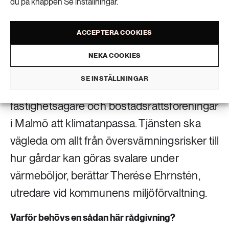
du på knappen Se inställningar.
ACCEPTERA COOKIES
Malmö stad tar nu fram en klimatanpassningsrådgivning. Fastighetsägare och
bostadsrättsföreningar ska till exempel kunna boka in platsbesök där rådgivaren
NEKA COOKIES
kommer ut till fastigheten. Foto: Istock
SE INSTÄLLNINGAR
En kommunal rådgivningstjänst ska hjälpa
fastighetsägare och bostadsrättsföreningar
i Malmö att klimatanpassa. Tjänsten ska
vägleda om allt från översvämningsrisker till
hur gårdar kan göras svalare under
värmeböljor, berättar Therése Ehrnstén,
utredare vid kommunens miljöförvaltning.
Varför behövs en sådan här rådgivning?