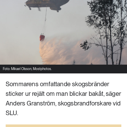
Livsstil & konsumtion
Mat & jordbruk
252 ARTIKLAR
Landsbygd
Skog
939 ARTIKLAR
Social hållbarhet
Livsstil & konsumtion
Transport
612 ARTIKLAR
Mat & jordbruk
Vatten
Foto: Mikael Olsson, Mostphotos.
Sommarens omfattande skogsbränder
262 ARTIKLAR
Skog
sticker ur rejält om man blickar bakåt, säger
Anders Granström, skogsbrandforskare vid
360 ARTIKLAR
Social hållbarhet
SLU.