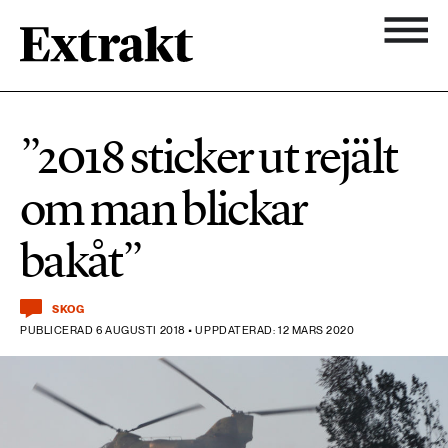
900 ARTIKLAR
Biologisk mångfald
Ämnen
”2018 sticker ut rejält
Biologisk mångfald
Nyhetsbrev
584 ARTIKLAR
om man blickar
Hållbara städer
Hållbara städer
Om Extrakt
bakåt”
473 ARTIKLAR
Industri & Energi
Industri & Energi
Kemikalier
SKOG
PUBLICERAD 6 AUGUSTI 2018 • UPPDATERAD: 12 MARS 2020
471 ARTIKLAR
Klimat
Kemikalier
Landsbygd
1492 ARTIKLAR
Klimat