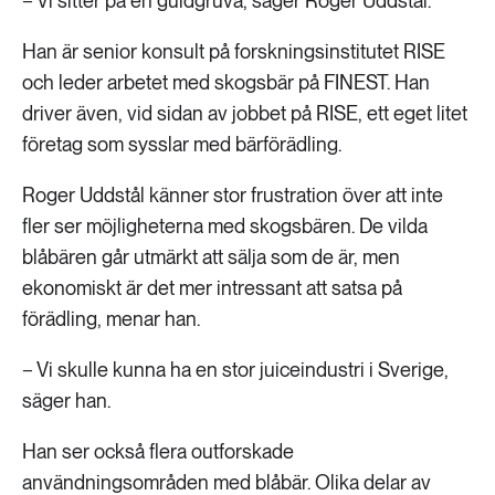
− Vi sitter på en guldgruva, säger Roger Uddstål.
Han är senior konsult på forskningsinstitutet RISE
och leder arbetet med skogsbär på FINEST. Han
driver även, vid sidan av jobbet på RISE, ett eget litet
företag som sysslar med bärförädling.
Roger Uddstål känner stor frustration över att inte
fler ser möjligheterna med skogsbären. De vilda
blåbären går utmärkt att sälja som de är, men
ekonomiskt är det mer intressant att satsa på
förädling, menar han.
− Vi skulle kunna ha en stor juiceindustri i Sverige,
säger han.
Han ser också flera outforskade
användningsområden med blåbär. Olika delar av