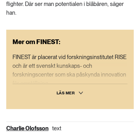
flighter. Där ser man potentialen i blåbären, säger
han.
Mer om FINEST:
FINEST är placerat vid forskningsinstitutet RISE
och är ett svenskt kunskaps- och
forskningscenter som ska påskynda innovation
för omställning.
LÄS MER
Målet är att FINEST tillsammans med industrin
och andra aktörer ska skapa förståelse för vad
som krävs för att åstadkomma nödvändig och
radikal förändring i livsmedelssystemet.
Charlie Olofsson
text
Centrumet har tre fokusområden: