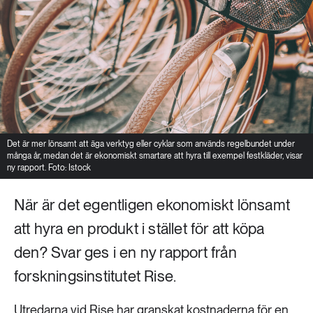
Det är mer lönsamt att äga verktyg eller cyklar som används regelbundet under
många år, medan det är ekonomiskt smartare att hyra till exempel festkläder, visar
ny rapport. Foto: Istock
När är det egentligen ekonomiskt lönsamt
att hyra en produkt i stället för att köpa
den? Svar ges i en ny rapport från
forskningsinstitutet Rise.
Utredarna vid Rise har granskat kostnaderna för en