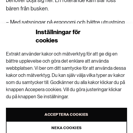
behöver böja sig ner. En roterande kam slår loss
bären från busken.
− Med satsningar på ergonomi och bättre utrustning
tror jag att bärplockning skulle kunna bli mer
Inställningar för
intressant, till exempel för ungdomar, säger Roger
cookies
Uddstål.
Extrakt använder kakor och mätverktyg för att ge dig en
Han berättar att många av de utländska bärplockarna
bättre upplevelse och göra det enklare att använda
webbplatsen. Vi ber om ditt samtycke för att använda dessa
som kommer till Sverige bygger om sina plockare
kakor och mätverktyg. Du kan själv välja vilka typer av kakor
och gör dem lite bredare. Det är talande för hur
som du samtycker till. Godkänner du alla kakor klickar du på
bristfällig utvecklingen av de här redskapen är,
knappen Accepera cookies. Vill du göra justeringar klickar
tycker han.
du på knappen Se inställningar.
− Vi har knappt haft någon teknikutveckling alls inom
ACCEPTERA COOKIES
bärplockningen och detsamma gäller inom
rensningen.
NEKA COOKIES