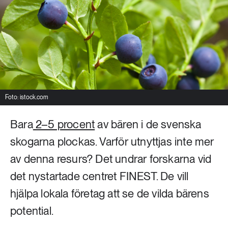
Livsstil & konsumtion
Mat & jordbruk
252 ARTIKLAR
Landsbygd
Skog
939 ARTIKLAR
Social hållbarhet
Livsstil & konsumtion
Transport
Foto: istock.com
612 ARTIKLAR
Mat & jordbruk
Vatten
Bara
2–5 procent
av bären i de svenska
skogarna plockas. Varför utnyttjas inte mer
262 ARTIKLAR
av denna resurs? Det undrar forskarna vid
Skog
det nystartade centret FINEST. De vill
360 ARTIKLAR
hjälpa lokala företag att se de vilda bärens
Social hållbarhet
potential.