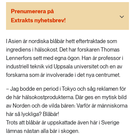
189 ARTIKLAR
Transport
Prenumerera på
Extrakts nyhetsbrev!
473 ARTIKLAR
Vatten
I Asien är nordiska blåbär hett eftertraktade som
ingrediens i hälsokost. Det har forskaren Thomas
Lennerfors sett med egna ögon. Han är professor i
industriell teknik vid Uppsala universitet och en av
forskarna som är involverade i det nya centrumet.
− Jag bodde en period i Tokyo och såg reklamen för
de här hälsokostprodukterna. Där ges en mytisk bild
av Norden och de vilda bären: Varför är människorna
här så lyckliga? Blåbär!
Trots att blåbär är uppskattade även här i Sverige
lämnas nästan alla bär i skogen.