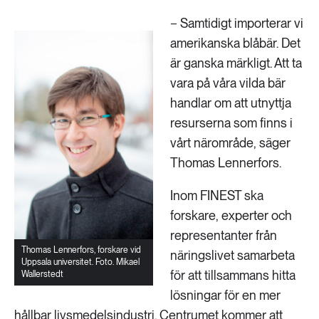
− Samtidigt importerar vi
amerikanska blåbär. Det
är ganska märkligt. Att ta
vara på våra vilda bär
handlar om att utnyttja
resurserna som finns i
vårt närområde, säger
Thomas Lennerfors.
Inom FINEST ska
forskare, experter och
representanter från
Thomas Lennerfors, forskare vid
näringslivet samarbeta
Uppsala universitet. Foto. Mikael
för att tillsammans hitta
Wallerstedt
lösningar för en mer
hållbar livsmedelsindustri. Centrumet kommer att