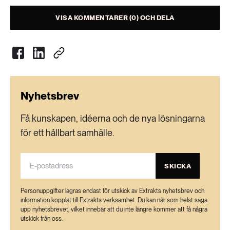
VISA KOMMENTARER (0) OCH DELA
Svenska skogsbär. Fokus är att producera
öppen forskning och skapa en kompetensbas
som alla ska få ta del av. Syftet är att bygga en
lönsam bärproduktion.
Proteinrika baljväxter.
Nyhetsbrev
Experimentell framställning av livsmedel.
Få kunskapen, idéerna och de nya lösningarna
för ett hållbart samhälle.
SKICKA
Personuppgifter lagras endast för utskick av Extrakts nyhetsbrev och
information kopplat till Extrakts verksamhet. Du kan när som helst säga
upp nyhetsbrevet, vilket innebär att du inte längre kommer att få några
utskick från oss.