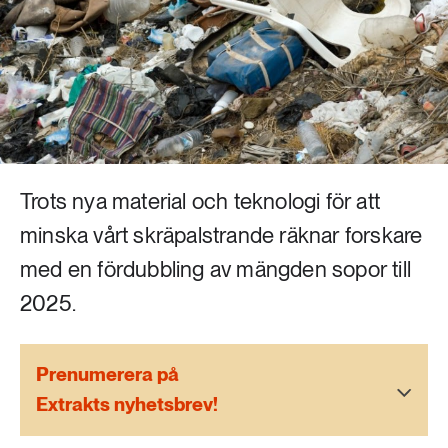
Livsstil & konsumtion
Mat & jordbruk
252 ARTIKLAR
Landsbygd
Skog
939 ARTIKLAR
Social hållbarhet
Livsstil & konsumtion
Transport
Trots nya material och teknologi för att
612 ARTIKLAR
Mat & jordbruk
minska vårt skräpalstrande räknar forskare
Vatten
med en fördubbling av mängden sopor till
262 ARTIKLAR
2025.
Skog
Prenumerera på
360 ARTIKLAR
Social hållbarhet
Extrakts nyhetsbrev!