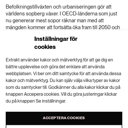
189 ARTIKLAR
Befolkningstillväxten och urbaniseringen gör att
Transport
världens sopberg växer. I OECD-länderna som just
nu genererar mest sopor räknar man med att
473 ARTIKLAR
mängden kommer att fortsätta öka fram till 2050 och
Vatten
därefter minska igen. Globalt kommer dock ökningen
Inställningar för
att fortsätta längre än så och görs inget drastiskt
cookies
kommer den globala vändpunkten att inträffa först
under nästa sekel. Den enorma mängden sopor är
Extrakt använder kakor och mätverktyg för att ge dig en
ett stort och dyrt miljöproblem och vinsterna skulle
bättre upplevelse och göra det enklare att använda
vara stora om vändpunkten kunde tidigareläggas,
webbplatsen. Vi ber om ditt samtycke för att använda dessa
skriver forskarna i artikeln i Nature.
kakor och mätverktyg. Du kan själv välja vilka typer av kakor
Läs mer här (www.nature.com)
som du samtycker till. Godkänner du alla kakor klickar du på
knappen Accepera cookies. Vill du göra justeringar klickar
du på knappen Se inställningar.
VISA KOMMENTARER (0) OCH DELA
ACCEPTERA COOKIES