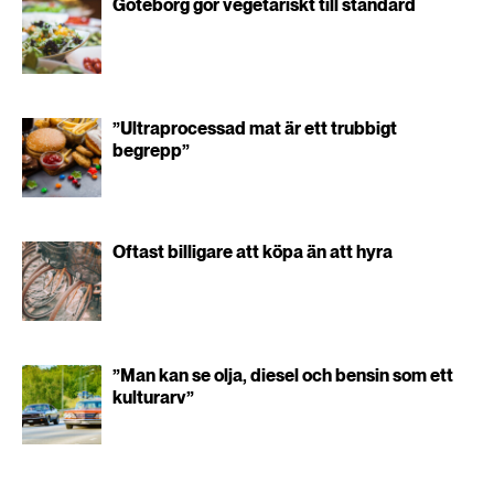
Göteborg gör vegetariskt till standard
”Ultraprocessad mat är ett trubbigt
begrepp”
Oftast billigare att köpa än att hyra
”Man kan se olja, diesel och bensin som ett
kulturarv”