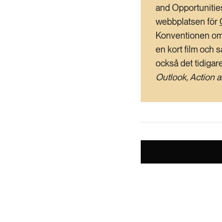
and Opportunitie
webbplatsen för
Konventionen om 
en kort film och
också det tidigar
Outlook, Action a