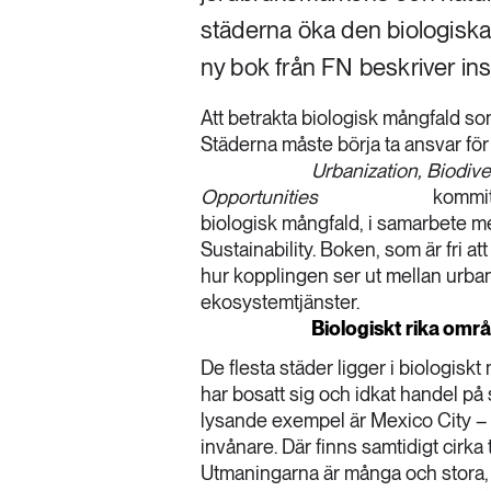
städerna öka den biologiska 
ny bok från FN beskriver ins
Att betrakta biologisk mångfald som
Städerna måste börja ta ansvar fö
Urbanization, Biodiv
Opportunities
kommit 
biologisk mångfald, i samarbete 
Sustainability. Boken, som är fri at
hur kopplingen ser ut mellan urba
ekosystemtjänster.
Biologiskt rika omr
De flesta städer ligger i biologisk
har bosatt sig och idkat handel på 
lysande exempel är Mexico City – 
invånare. Där finns samtidigt cirka 
Utmaningarna är många och stora, m