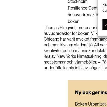
Stockholm
kl
Resilience Centre,
du
är huvudredaktör för
boken.
Thomas Elmqvist, professor i natu
huvudredaktör för boken. Vilka int
Chicago har varit mycket framgångsr
och mer trivsam stadsmiljö. Att saml
kreativitet och få människor delakt
lära av New Yorks klimatsäkring, d
mot stormar och värmeböljor. – På 
underlätta lokala initiativ, säger 
Ny bok ger ins
Boken
Urbanizat