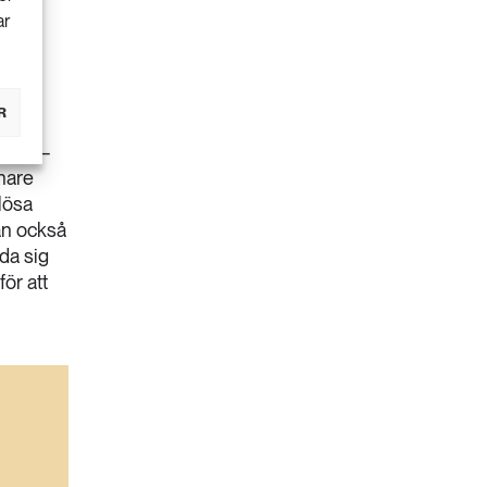
ar
R
a av? –
önare
rlösa
kan också
da sig
ör att