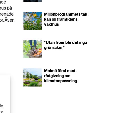
nde
thus på
Förenade
Miljonprogrammets tak
kan bli framtidens
or. Även
växthus
“Utan fröer blir det inga
grönsaker”
Malmö först med
rådgivning om
klimatanpassning
lv
or