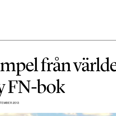
584 ARTIKLAR
Hållbara städer
mpel från världe
1492 ARTIKLAR
Klimat
ny FN-bok
612 ARTIKLAR
Mat & jordbruk
TEMBER 2013
189 ARTIKLAR
Transport