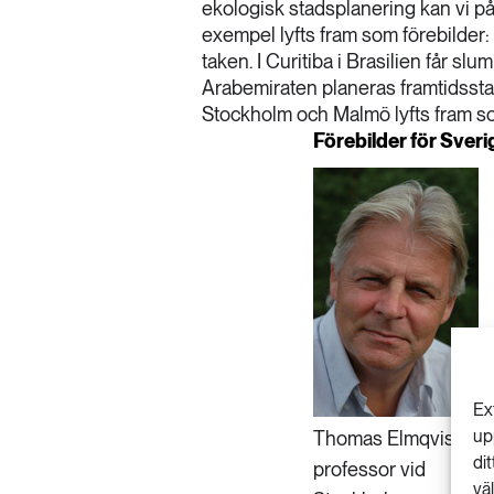
ekologisk stadsplanering kan vi 
exempel lyfts fram som förebilder:
taken. I Curitiba i Brasilien får s
Arabemiraten planeras framtidsstad
Stockholm och Malmö lyfts fram so
Förebilder för Sveri
Ex
up
Thomas Elmqvist,
di
professor vid
vä