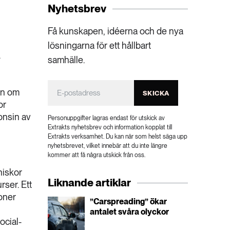
Nyhetsbrev
Få kunskapen, idéerna och de nya
lösningarna för ett hållbart
.
samhälle.
en om
SKICKA
or
gonsin av
Personuppgifter lagras endast för utskick av
Extrakts nyhetsbrev och information kopplat till
Extrakts verksamhet. Du kan när som helst säga upp
nyhetsbrevet, vilket innebär att du inte längre
kommer att få några utskick från oss.
niskor
Liknande artiklar
rser. Ett
oner
”Carspreading” ökar
antalet svåra olyckor
ocial-