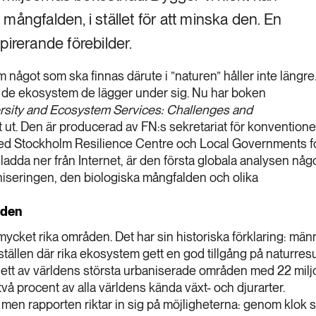
mångfalden, i stället för att minska den. En
pirerande förebilder.
 något som ska finnas därute i ”naturen” håller inte längre
r de ekosystem de lägger under sig. Nu har boken
ersity and Ecosystem Services: Challenges and
ut. Den är producerad av FN:s sekretariat för konvention
med Stockholm Resilience Centre och Local Governments f
t ladda ner från Internet, är den första globala analysen nå
niseringen, den biologiska mångfalden och olika
åden
t mycket rika områden. Det har sin historiska förklaring: män
ställen där rika ekosystem gett en god tillgång på naturresu
ett av världens största urbaniserade områden med 22 milj
två procent av alla världens kända växt- och djurarter.
en rapporten riktar in sig på möjligheterna: genom klok s