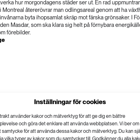
påverka hur morgondagens städer ser ut. En rad uppmuntra
 i Montreal återerövrar man odlingsareal genom att ha väx
luminvånarna byta ihopsamlat skräp mot färska grönsaker. I 
en Masdar, som ska klara sig helt på förnybara energikäll
m förebilder.
ge
Inställningar för cookies
trakt använder kakor och mätverktyg för att ge dig en bättre
plevelse och göra det enklare att använda webbplatsen. Vi ber om
tt samtycke för att använda dessa kakor och mätverktyg. Du kan sjä
lja vilka typer av kakor som du samtycker till. Godkänner du alla kak