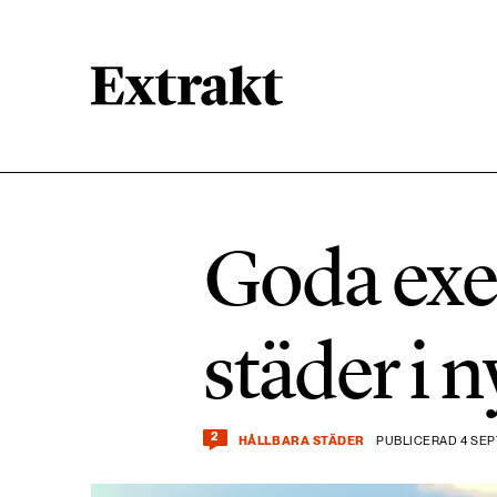
900 ARTIKLAR
Biologisk mångfald
Goda exe
471 ARTIKLAR
Kemikalier
städer i 
939 ARTIKLAR
Livsstil & konsumtion
2
HÅLLBARA STÄDER
PUBLICERAD 4 SEP
360 ARTIKLAR
Social hållbarhet