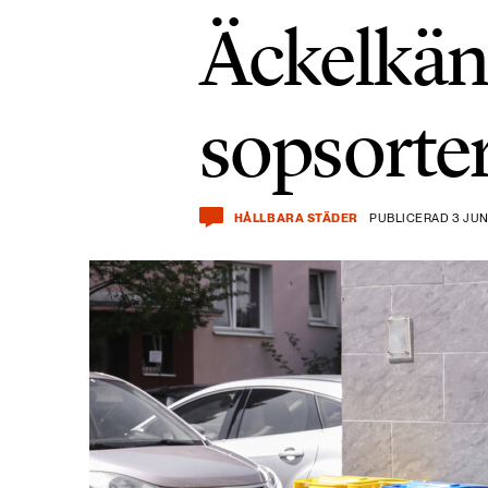
Äckelkäns
sopsorte
HÅLLBARA STÄDER
PUBLICERAD 3 JUNI