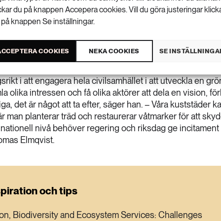
ickar du på knappen Accepera cookies. Vill du göra justeringar klick
 på knappen Se inställningar.
ACCEPTERA COOKIES
NEKA COOKIES
SE INSTÄLLNINGA
rresurshållning vid Stockholm Resilience Centre, är
ernationella exempel tycker han att svenska städer kan lär
ikt i att engagera hela civilsamhället i att utveckla en gr
a olika intressen och få olika aktörer att dela en vision, fö
iga, det är något att ta efter, säger han. – Våra kuststäder 
är man planterar träd och restaurerar våtmarker för att skyd
nationell nivå behöver regering och riksdag ge incitament f
Thomas Elmqvist.
piration och tips
ion, Biodiversity and Ecosystem Services: Challenges