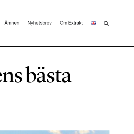
Ämnen
Nyhetsbrev
Om Extrakt
473 ARTIKLAR
Industri & Energi
ns bästa
252 ARTIKLAR
Landsbygd
262 ARTIKLAR
Skog
473 ARTIKLAR
Vatten