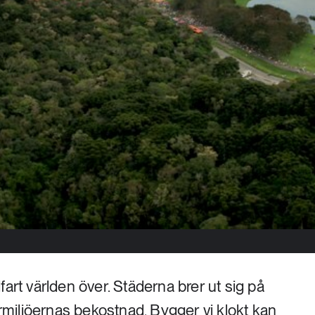
fart världen över. Städerna brer ut sig på
miljöernas bekostnad. Bygger vi klokt kan