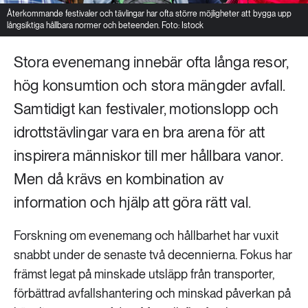
Återkommande festivaler och tävlingar har ofta större möjligheter att bygga upp
långsiktiga hållbara normer och beteenden. Foto: Istock
Stora evenemang innebär ofta långa resor,
hög konsumtion och stora mängder avfall.
Samtidigt kan festivaler, motionslopp och
idrottstävlingar vara en bra arena för att
inspirera människor till mer hållbara vanor.
Men då krävs en kombination av
information och hjälp att göra rätt val.
Forskning om evenemang och hållbarhet har vuxit
snabbt under de senaste två decennierna. Fokus har
främst legat på minskade utsläpp från transporter,
förbättrad avfallshantering och minskad påverkan på