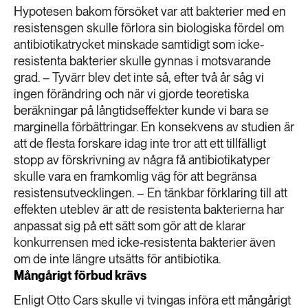
Hypotesen bakom försöket var att bakterier med en
resistensgen skulle förlora sin biologiska fördel om
antibiotikatrycket minskade samtidigt som icke-
resistenta bakterier skulle gynnas i motsvarande
grad. – Tyvärr blev det inte så, efter två år såg vi
ingen förändring och när vi gjorde teoretiska
beräkningar på långtidseffekter kunde vi bara se
marginella förbättringar. En konsekvens av studien är
att de flesta forskare idag inte tror att ett tillfälligt
stopp av förskrivning av några få antibiotikatyper
skulle vara en framkomlig väg för att begränsa
resistensutvecklingen. – En tänkbar förklaring till att
effekten uteblev är att de resistenta bakterierna har
anpassat sig på ett sätt som gör att de klarar
konkurrensen med icke-resistenta bakterier även
om de inte längre utsätts för antibiotika.
Mångårigt förbud krävs
Enligt Otto Cars skulle vi tvingas införa ett mångårigt