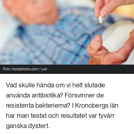
Livsstil & konsumtion
Mat & jordbruk
252 ARTIKLAR
Landsbygd
Skog
939 ARTIKLAR
Social hållbarhet
Livsstil & konsumtion
Transport
612 ARTIKLAR
Mat & jordbruk
Vatten
Foto: mostphotos.com / yuri
Vad skulle hända om vi helt slutade
262 ARTIKLAR
Skog
använda antibiotika? Försvinner de
resistenta bakterierna? I Kronobergs län
360 ARTIKLAR
har man testat och resultatet var tyvärr
Social hållbarhet
ganska dystert.