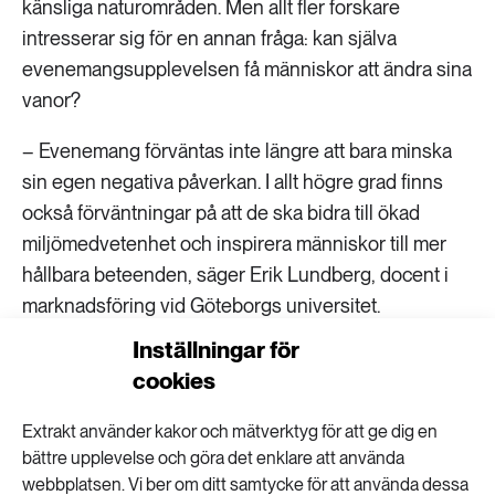
känsliga naturområden. Men allt fler forskare
intresserar sig för en annan fråga: kan själva
evenemangsupplevelsen få människor att ändra sina
vanor?
– Evenemang förväntas inte längre att bara minska
sin egen negativa påverkan. I allt högre grad finns
också förväntningar på att de ska bidra till ökad
miljömedvetenhet och inspirera människor till mer
hållbara beteenden, säger Erik Lundberg, docent i
marknadsföring vid Göteborgs universitet.
Inställningar för
Evenemang kan enligt honom vara en bra arena för
cookies
att påverka och inspirera deltagare.
Extrakt använder kakor och mätverktyg för att ge dig en
– När människor lämnar vardagen och går in i ett
bättre upplevelse och göra det enklare att använda
evenemang uppstår ett sammanhang och en vi-
webbplatsen. Vi ber om ditt samtycke för att använda dessa