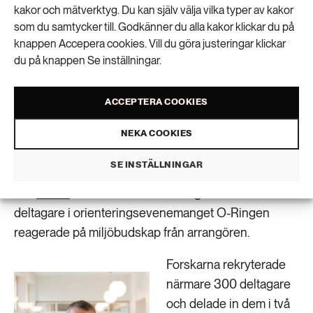
känsla, till exempel ”vi orienterare” eller ”vi
kakor och mätverktyg. Du kan själv välja vilka typer av kakor
hårdrockare”. Inom hållbarhetsforskning pratar man
som du samtycker till. Godkänner du alla kakor klickar du på
både om jaget och om vi:et, som två processer som
knappen Accepera cookies. Vill du göra justeringar klickar
du på knappen Se inställningar.
går in lite i varandra. Just det kollektiva och vi-
känslan blir starkare under evenemang med
likasinnade och där kan man också uppmuntra till
ACCEPTERA COOKIES
nya hållbara beteenden, säger Erik Lundberg.
NEKA COOKIES
Miljöbudskap till deltagare
SE INSTÄLLNINGAR
I en
studie
har han och hans kollegor undersökt hur
deltagare i orienteringsevenemanget O-Ringen
reagerade på miljöbudskap från arrangören.
Forskarna rekryterade
närmare 300 deltagare
och delade in dem i två