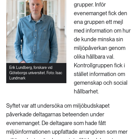
grupper. Inför
evenemanget fick den
ena gruppen ett mejl
med information om hur
de kunde minska sin
miljöpåverkan genom
olika hållbara val.
Kontrollgruppen fick i
Erik Lundberg, forskare vid
Göteborgs universitet. Foto: Isac
stället information om
Lundmark
gemenskap och social
hållbarhet.
Syftet var att undersöka om miljöbudskapet
påverkade deltagarnas beteenden under
evenemanget. De deltagare som hade fått
miljöinformationen uppfattade arrangören som mer