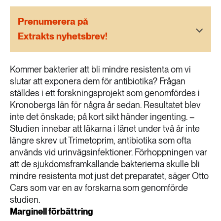
189 ARTIKLAR
Transport
Prenumerera på
Extrakts nyhetsbrev!
473 ARTIKLAR
Vatten
Kommer bakterier att bli mindre resistenta om vi
slutar att exponera dem för antibiotika? Frågan
ställdes i ett forskningsprojekt som genomfördes i
Kronobergs län för några år sedan. Resultatet blev
inte det önskade; på kort sikt händer ingenting. –
Studien innebar att läkarna i länet under två år inte
längre skrev ut Trimetoprim, antibiotika som ofta
används vid urinvägsinfektioner. Förhoppningen var
att de sjukdomsframkallande bakterierna skulle bli
mindre resistenta mot just det preparatet, säger Otto
Cars som var en av forskarna som genomförde
studien.
Marginell förbättring