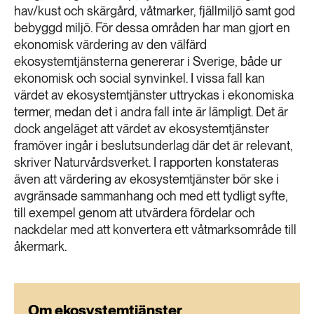
189 ARTIKLAR
hav/kust och skärgård, våtmarker, fjällmiljö samt god
Transport
bebyggd miljö. För dessa områden har man gjort en
ekonomisk värdering av den välfärd
ekosystemtjänsterna genererar i Sverige, både ur
473 ARTIKLAR
Vatten
ekonomisk och social synvinkel. I vissa fall kan
värdet av ekosystemtjänster uttryckas i ekonomiska
termer, medan det i andra fall inte är lämpligt. Det är
dock angeläget att värdet av ekosystemtjänster
framöver ingår i beslutsunderlag där det är relevant,
skriver Naturvårdsverket. I rapporten konstateras
även att värdering av ekosystemtjänster bör ske i
avgränsade sammanhang och med ett tydligt syfte,
till exempel genom att utvärdera fördelar och
nackdelar med att konvertera ett våtmarksområde till
åkermark.
Om ekosystemtjänster