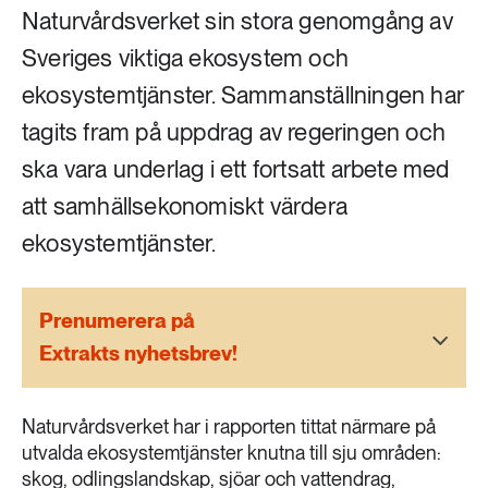
Livsstil & konsumtion
Naturvårdsverket sin stora genomgång av
Mat & jordbruk
Sveriges viktiga ekosystem och
252 ARTIKLAR
Landsbygd
ekosystemtjänster. Sammanställningen har
Skog
tagits fram på uppdrag av regeringen och
939 ARTIKLAR
Social hållbarhet
Livsstil & konsumtion
ska vara underlag i ett fortsatt arbete med
att samhällsekonomiskt värdera
Transport
612 ARTIKLAR
ekosystemtjänster.
Mat & jordbruk
Vatten
Prenumerera på
262 ARTIKLAR
Skog
Extrakts nyhetsbrev!
360 ARTIKLAR
Naturvårdsverket har i rapporten tittat närmare på
Social hållbarhet
utvalda ekosystemtjänster knutna till sju områden:
skog, odlingslandskap, sjöar och vattendrag,