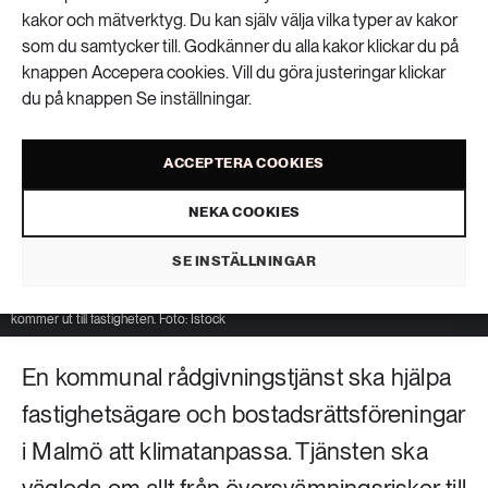
kakor och mätverktyg. Du kan själv välja vilka typer av kakor
som du samtycker till. Godkänner du alla kakor klickar du på
knappen Accepera cookies. Vill du göra justeringar klickar
du på knappen Se inställningar.
ACCEPTERA COOKIES
NEKA COOKIES
SE INSTÄLLNINGAR
Malmö stad tar nu fram en klimatanpassningsrådgivning. Fastighetsägare och
bostadsrättsföreningar ska till exempel kunna boka in platsbesök där rådgivaren
kommer ut till fastigheten. Foto: Istock
En kommunal rådgivningstjänst ska hjälpa
fastighetsägare och bostadsrättsföreningar
i Malmö att klimatanpassa. Tjänsten ska