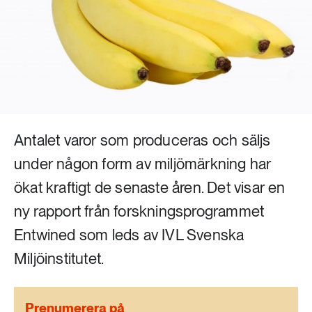
Livsstil & konsumtion
Mat & jordbruk
252 ARTIKLAR
Landsbygd
Skog
939 ARTIKLAR
Social hållbarhet
Livsstil & konsumtion
Transport
Antalet varor som produceras och säljs
612 ARTIKLAR
Mat & jordbruk
under någon form av miljömärkning har
Vatten
ökat kraftigt de senaste åren. Det visar en
262 ARTIKLAR
ny rapport från forskningsprogrammet
Skog
Entwined som leds av IVL Svenska
Miljöinstitutet.
360 ARTIKLAR
Social hållbarhet
Prenumerera på