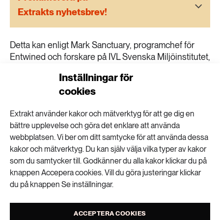
189 ARTIKLAR
Extrakts nyhetsbrev!
Transport
473 ARTIKLAR
Detta kan enligt Mark Sanctuary, programchef för
Vatten
Entwined och forskare på IVL Svenska Miljöinstitutet,
tolkas som ett sätt för privata storbolag att undvika
Inställningar för
negativa återverkningar inom särskilt känsliga miljö-
cookies
och arbetskraftsetiska områden som exempelvis
kakao-, palmolje- och bomullsproduktion. En av
Extrakt använder kakor och mätverktyg för att ge dig en
utmaningarna för forskningen blir därför enligt Mark
bättre upplevelse och göra det enklare att använda
Sanctuary att urskilja vad som är varumärkesstrategi
webbplatsen. Vi ber om ditt samtycke för att använda dessa
och vad som verkligen ger effekter på miljö- och
kakor och mätverktyg. Du kan själv välja vilka typer av kakor
arbetsförhållanden.
som du samtycker till. Godkänner du alla kakor klickar du på
Läs mer här (www.ivl.se)
knappen Accepera cookies. Vill du göra justeringar klickar
du på knappen Se inställningar.
ACCEPTERA COOKIES
VISA KOMMENTARER (0) OCH DELA