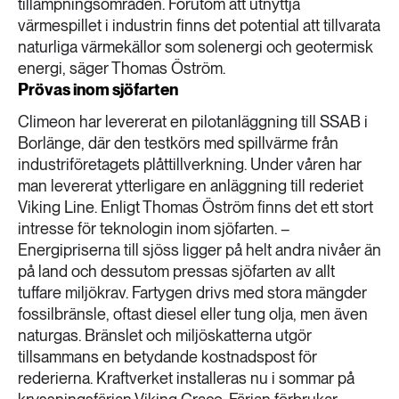
tillämpningsområden. Förutom att utnyttja
värmespillet i industrin finns det potential att tillvarata
naturliga värmekällor som solenergi och geotermisk
energi, säger Thomas Öström.
Prövas inom sjöfarten
Climeon har levererat en pilotanläggning till SSAB i
Borlänge, där den testkörs med spillvärme från
industriföretagets plåttillverkning. Under våren har
man levererat ytterligare en anläggning till rederiet
Viking Line. Enligt Thomas Öström finns det ett stort
intresse för teknologin inom sjöfarten. –
Energipriserna till sjöss ligger på helt andra nivåer än
på land och dessutom pressas sjöfarten av allt
tuffare miljökrav. Fartygen drivs med stora mängder
fossilbränsle, oftast diesel eller tung olja, men även
naturgas. Bränslet och miljöskatterna utgör
tillsammans en betydande kostnadspost för
rederierna. Kraftverket installeras nu i sommar på