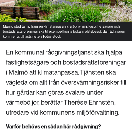
Malmö stad tar nu fram en klimatanpassningsrådgivning. Fastighetsägare och
bostadsrättsföreningar ska till exempel kunna boka in platsbesök där rådgivaren
kommer ut till fastigheten. Foto: Istock
En kommunal rådgivningstjänst ska hjälpa
fastighetsägare och bostadsrättsföreningar
i Malmö att klimatanpassa. Tjänsten ska
vägleda om allt från översvämningsrisker till
hur gårdar kan göras svalare under
värmeböljor, berättar Therése Ehrnstén,
utredare vid kommunens miljöförvaltning.
Varför behövs en sådan här rådgivning?