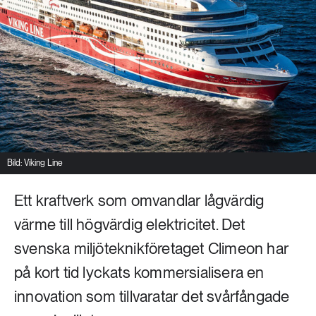
Livsstil & konsumtion
Mat & jordbruk
252 ARTIKLAR
Landsbygd
Skog
939 ARTIKLAR
Social hållbarhet
Livsstil & konsumtion
Transport
612 ARTIKLAR
Mat & jordbruk
Vatten
Bild: Viking Line
Ett kraftverk som omvandlar lågvärdig
262 ARTIKLAR
Skog
värme till högvärdig elektricitet. Det
svenska miljöteknikföretaget Climeon har
360 ARTIKLAR
på kort tid lyckats kommersialisera en
Social hållbarhet
innovation som tillvaratar det svårfångade