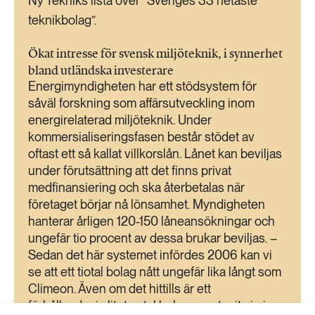
Ny Tekniks lista över ”Sveriges 33 hetaste
teknikbolag”.
Ökat intresse för svensk miljöteknik, i synnerhet
bland utländska investerare
Energimyndigheten har ett stödsystem för
såväl forskning som affärsutveckling inom
energirelaterad miljöteknik. Under
kommersialiseringsfasen består stödet av
oftast ett så kallat villkorslån. Lånet kan beviljas
under förutsättning att det finns privat
medfinansiering och ska återbetalas när
företaget börjar nå lönsamhet. Myndigheten
hanterar årligen 120-150 låneansökningar och
ungefär tio procent av dessa brukar beviljas. –
Sedan det här systemet infördes 2006 kan vi
se att ett tiotal bolag nått ungefär lika långt som
Climeon. Även om det hittills är ett
förhållandevis litet antal bolag som tagit sig in