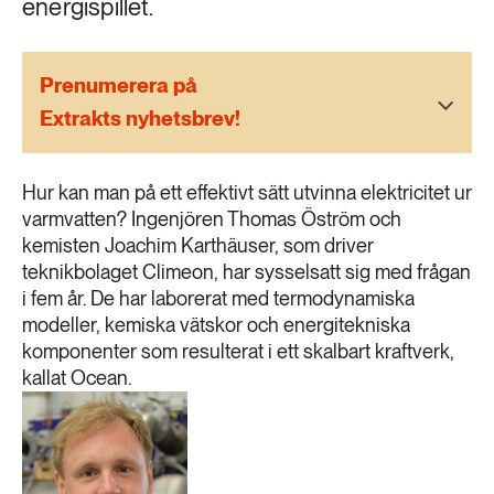
energispillet.
189 ARTIKLAR
Transport
Prenumerera på
473 ARTIKLAR
Extrakts nyhetsbrev!
Vatten
Hur kan man på ett effektivt sätt utvinna elektricitet ur
varmvatten? Ingenjören Thomas Öström och
kemisten Joachim Karthäuser, som driver
teknikbolaget Climeon, har sysselsatt sig med frågan
i fem år. De har laborerat med termodynamiska
modeller, kemiska vätskor och energitekniska
komponenter som resulterat i ett skalbart kraftverk,
kallat Ocean.