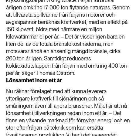
kryssningsfärjan Viking Grace. Färjan förbrukar
årligen omkring 17 000 ton flytande naturgas. Genom
att tillvarata spillvärme från färjans motorer och
avgaspannor beräknas kraftverket, med en effekt på
150 kilowatt, bidra med närmare en miljon
kilowattimmar el per år. – Det är visserligen bara en
liten del av de totala bränslekostnaderna, men
motsvarar ändå en ansenlig mängd bränsle, cirka
200 ton årligen. Samtidigt reduceras
koldioxidutsläppen från färjan med omkring 400 ton
per år, säger Thomas Öström.
Lönsamhet inom ett år
Nu räknar företaget med att kunna leverera
ytterligare kraftverk till sjönäringen och så
småningom även till andra branscher. Målet är att nå
lönsamhet i tillverkningen redan inom ett år. – Det
finns en växande marknad för förnybar energi och en
stor efterfrågan på teknik som kan ersätta
fossilbaserad produktion. Vi har i det avseendet