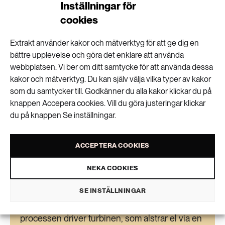
Inställningar för
på marknaden märker vi att det finns ett ökat
intresse för svensk miljöteknik, i synnerhet
cookies
bland utländska investerare, säger Boris
Gyllhamn.
Extrakt använder kakor och mätverktyg för att ge dig en
bättre upplevelse och göra det enklare att använda
webbplatsen. Vi ber om ditt samtycke för att använda dessa
kakor och mätverktyg. Du kan själv välja vilka typer av kakor
som du samtycker till. Godkänner du alla kakor klickar du på
knappen Accepera cookies. Vill du göra justeringar klickar
Kraftverket Ocean
du på knappen Se inställningar.
Ocean består av ett slutet system där varmt och
ACCEPTERA COOKIES
kallt vatten leds in på var sida om en turbin. I
systemet cirkulerar en kemiskt framtagen
NEKA COOKIES
bärarvätska, som förgasas och absorberas på
den varma respektive kalla sidan.
SE INSTÄLLNINGAR
Tryckskillnaderna som uppstår under
processen driver turbinen, som alstrar el via en