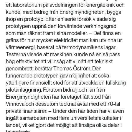
ett laboratorium på avdelningen för energiteknik och
kunde, med bidrag från Energimyndigheten, bygga
ihop en prototyp. Efter en serie försök visade sig
prototypen uppnå den förväntade verkningsgrad
som man räknat fram i sina modeller. – Det finns en
gräns för hur mycket elektricitet man kan utvinna ur
värmeenergi, baserat på termodynamikens lagar.
Testerna visade att maskinen kunde nå en så pass
hög effektivitet att vi insåg att vi nått ett tekniskt
genombrott, berättar Thomas Öström. Den
fungerande prototypen gav möjlighet att söka
ytterligare finansiellt stöd för att utveckla en fullskalig
pilotanläggning. Förutom bidrag och lån från
Energimyndigheten har företaget fått stöd från
Vinnova och dessutom tecknat avtal med ett 70-tal
privata finansiärer. – Under den här tiden har vi även
ingått samarbeten med flera universitetsfakulteter i
landet, vilket gjort det möjligt att finslipa olika delar i