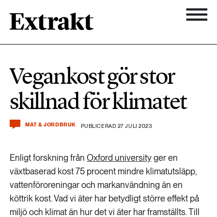
900 ARTIKLAR
Biologisk mångfald
Ämnen
Vegankost gör stor
Biologisk mångfald
Nyhetsbrev
584 ARTIKLAR
skillnad för klimatet
Hållbara städer
Hållbara städer
Om Extrakt
473 ARTIKLAR
Industri & Energi
MAT & JORDBRUK
PUBLICERAD 27 JULI 2023
Industri & Energi
Kemikalier
Enligt forskning från
Oxford university
ger en
471 ARTIKLAR
Klimat
växtbaserad kost 75 procent mindre klimatutsläpp,
Kemikalier
vattenföroreningar och markanvändning än en
Landsbygd
köttrik kost. Vad vi äter har betydligt större effekt på
1492 ARTIKLAR
Klimat
miljö och klimat än hur det vi äter har framställts. Till