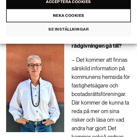
ACCEPTERA COOKIES
rådighet över mindre än 50 procent av Malmö stads
yta så att andra aktörer agerar är jätteviktigt för
NEKA COOKIES
helheten i kommunen.
SE INSTÄLLNINGAR
Hur kommer
rådgivningen gå till?
– Det kommer att finnas
särskild information på
kommunens hemsida för
fastighetsägare och
bostadsrättsföreningar.
Där kommer de kunna ta
reda på mer om sina
risker och läsa om vad
andra har gjort. Det
kommer också ordnas