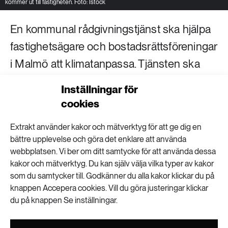
kommer ut till fastigheten. Foto: Istock
En kommunal rådgivningstjänst ska hjälpa
fastighetsägare och bostadsrättsföreningar
i Malmö att klimatanpassa. Tjänsten ska
vägleda om allt från översvämningsrisker till
Inställningar för
hur gårdar kan göras svalare under
cookies
värmeböljor, berättar Therése Ehrnstén,
Extrakt använder kakor och mätverktyg för att ge dig en
utredare vid kommunens miljöförvaltning.
bättre upplevelse och göra det enklare att använda
webbplatsen. Vi ber om ditt samtycke för att använda dessa
Varför behövs en sådan här rådgivning?
kakor och mätverktyg. Du kan själv välja vilka typer av kakor
som du samtycker till. Godkänner du alla kakor klickar du på
– I samtalen med fastighetsägare har vi sett att det är
knappen Accepera cookies. Vill du göra justeringar klickar
många som vill men inte riktigt vet hur de ska
du på knappen Se inställningar.
klimatanpassa. Rådgivningen ska förhoppningsvis
hjälpa dem på vägen. Vi i kommunen har bara