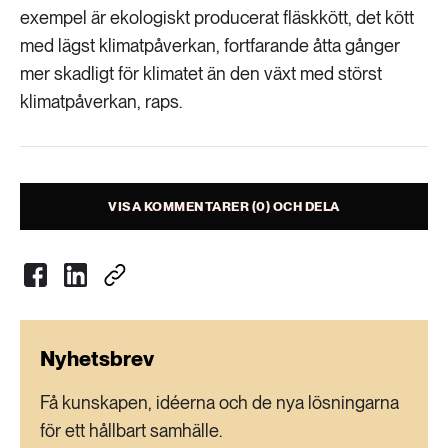
Livsstil & konsumtion
exempel är ekologiskt producerat fläskkött, det kött
med lägst klimatpåverkan, fortfarande åtta gånger
Mat & jordbruk
252 ARTIKLAR
Landsbygd
mer skadligt för klimatet än den växt med störst
Skog
klimatpåverkan, raps.
939 ARTIKLAR
Social hållbarhet
Livsstil & konsumtion
Transport
VISA KOMMENTARER (0) OCH DELA
612 ARTIKLAR
Mat & jordbruk
Vatten
262 ARTIKLAR
Skog
Nyhetsbrev
360 ARTIKLAR
Social hållbarhet
Få kunskapen, idéerna och de nya lösningarna
för ett hållbart samhälle.