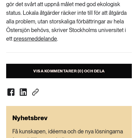
Livsstil & konsumtion
gör det svårt att uppnå målet med god ekologisk
status. Lokala åtgärder räcker inte till för att åtgärda
Mat & jordbruk
252 ARTIKLAR
alla problem, utan storskaliga förbättringar av hela
Landsbygd
Skog
Östersjön behövs, skriver Stockholms universitet i
ett
pressmeddelande
.
939 ARTIKLAR
Social hållbarhet
Livsstil & konsumtion
Transport
612 ARTIKLAR
Mat & jordbruk
Vatten
VISA KOMMENTARER (0) OCH DELA
262 ARTIKLAR
Skog
360 ARTIKLAR
Nyhetsbrev
Social hållbarhet
Få kunskapen, idéerna och de nya lösningarna