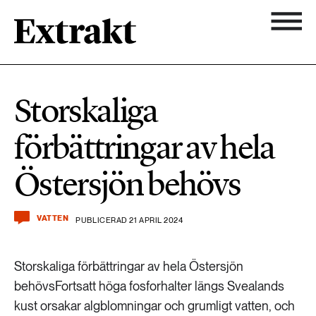
900 ARTIKLAR
Biologisk mångfald
Ämnen
Storskaliga
Biologisk mångfald
Nyhetsbrev
584 ARTIKLAR
förbättringar av hela
Hållbara städer
Hållbara städer
Om Extrakt
Östersjön behövs
473 ARTIKLAR
Industri & Energi
Industri & Energi
Kemikalier
VATTEN
PUBLICERAD 21 APRIL 2024
471 ARTIKLAR
Klimat
Kemikalier
Storskaliga förbättringar av hela Östersjön
Landsbygd
behövsFortsatt höga fosforhalter längs Svealands
1492 ARTIKLAR
kust orsakar algblomningar och grumligt vatten, och
Klimat