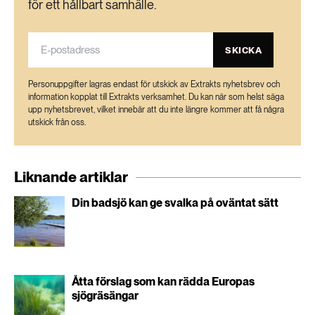
för ett hållbart samhälle.
189 ARTIKLAR
Transport
SKICKA
473 ARTIKLAR
Vatten
Personuppgifter lagras endast för utskick av Extrakts nyhetsbrev och
information kopplat till Extrakts verksamhet. Du kan när som helst säga
upp nyhetsbrevet, vilket innebär att du inte längre kommer att få några
utskick från oss.
Liknande artiklar
Din badsjö kan ge svalka på oväntat sätt
Åtta förslag som kan rädda Europas
sjögräsängar