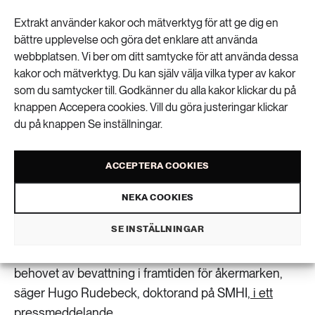
Extrakt använder kakor och mätverktyg för att ge dig en
bättre upplevelse och göra det enklare att använda
Torrare somrar och mer nyckfullt regn kan
webbplatsen. Vi ber om ditt samtycke för att använda dessa
kakor och mätverktyg. Du kan själv välja vilka typer av kakor
göra vatten till en bristvara i Sverige. Nu
som du samtycker till. Godkänner du alla kakor klickar du på
visar forskning att jordbrukets behov av
knappen Accepera cookies. Vill du göra justeringar klickar
du på knappen Se inställningar.
bevattning kan öka kraftigt.
Klimatförändringarna kommer att ha stor påverkan på
ACCEPTERA COOKIES
svenskt jordbruk.
En ny studie från SMHI
visar att
NEKA COOKIES
behovet av bevattning kan öka kraftigt fram till slutet
av seklet, särskilt i södra och sydöstra Sverige.
SE INSTÄLLNINGAR
– Vi har för första gången kunnat räkna ut det ökade
behovet av bevattning i framtiden för åkermarken,
säger Hugo Rudebeck, doktorand på SMHI,
i ett
pressmeddelande
.