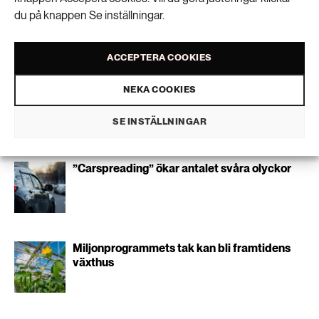
189 ARTIKLAR
du på knappen Se inställningar.
SKICKA
Transport
Personuppgifter lagras endast för utskick av Extrakts nyhetsbrev och
ACCEPTERA COOKIES
information kopplat till Extrakts verksamhet. Du kan när som helst säga
473 ARTIKLAR
upp nyhetsbrevet, vilket innebär att du inte längre kommer att få några
Vatten
utskick från oss.
NEKA COOKIES
SE INSTÄLLNINGAR
Liknande artiklar
”Carspreading” ökar antalet svåra olyckor
Miljonprogrammets tak kan bli framtidens
växthus