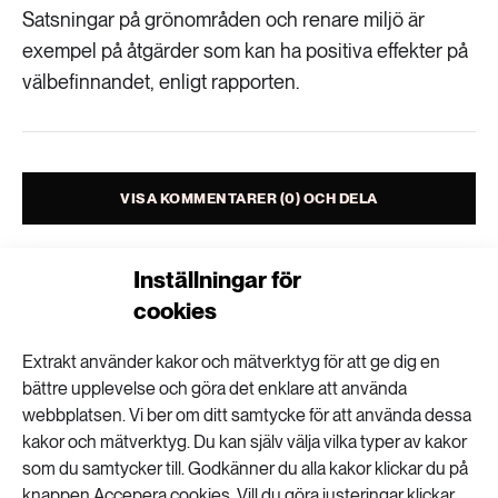
Livsstil & konsumtion
Satsningar på grönområden och renare miljö är
exempel på åtgärder som kan ha positiva effekter på
Mat & jordbruk
252 ARTIKLAR
Landsbygd
välbefinnandet, enligt rapporten.
Skog
939 ARTIKLAR
Social hållbarhet
Livsstil & konsumtion
VISA KOMMENTARER (0) OCH DELA
Transport
612 ARTIKLAR
Mat & jordbruk
Vatten
Inställningar för
cookies
262 ARTIKLAR
Skog
Extrakt använder kakor och mätverktyg för att ge dig en
Nyhetsbrev
bättre upplevelse och göra det enklare att använda
webbplatsen. Vi ber om ditt samtycke för att använda dessa
Få kunskapen, idéerna och de nya lösningarna
360 ARTIKLAR
Social hållbarhet
kakor och mätverktyg. Du kan själv välja vilka typer av kakor
för ett hållbart samhälle.
som du samtycker till. Godkänner du alla kakor klickar du på
knappen Accepera cookies. Vill du göra justeringar klickar