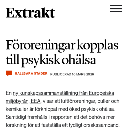
900 ARTIKLAR
Biologisk mångfald
Ämnen
Föroreningar kopplas
Biologisk mångfald
Nyhetsbrev
584 ARTIKLAR
till psykisk ohälsa
Hållbara städer
Hållbara städer
Om Extrakt
473 ARTIKLAR
Industri & Energi
HÅLLBARA STÄDER
PUBLICERAD 10 MARS 2026
Industri & Energi
Kemikalier
En
ny kunskapssammanställning från Europeiska
471 ARTIKLAR
Klimat
miljöbyrån, EEA
, visar att luftföroreningar, buller och
Kemikalier
kemikalier är förknippat med ökad psykisk ohälsa.
Landsbygd
Samtidigt framhålls i rapporten att det behövs mer
1492 ARTIKLAR
Klimat
forskning för att fastställa ett tydligt orsakssamband.