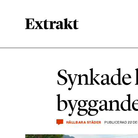
900 ARTIKLAR
Biologisk mångfald
Synkade k
471 ARTIKLAR
Kemikalier
byggande 
939 ARTIKLAR
Livsstil & konsumtion
HÅLLBARA STÄDER
PUBLICERAD 22 DE
360 ARTIKLAR
Social hållbarhet