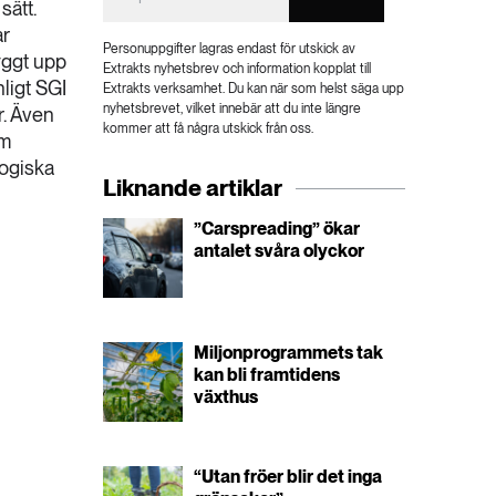
sätt.
ar
Personuppgifter lagras endast för utskick av
yggt upp
Extrakts nyhetsbrev och information kopplat till
ligt SGI
Extrakts verksamhet. Du kan när som helst säga upp
nyhetsbrevet, vilket innebär att du inte längre
r. Även
kommer att få några utskick från oss.
em
logiska
Liknande artiklar
”Carspreading” ökar
antalet svåra olyckor
Miljonprogrammets tak
kan bli framtidens
växthus
“Utan fröer blir det inga