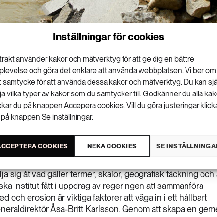
Inställningar för cookies
trakt använder kakor och mätverktyg för att ge dig en bättre
plevelse och göra det enklare att använda webbplatsen. Vi ber om
tt samtycke för att använda dessa kakor och mätverktyg. Du kan sjä
lja vilka typer av kakor som du samtycker till. Godkänner du alla kak
mmuners arbete med klimatanpassning har
ickar du på knappen Accepera cookies. Vill du göra justeringar klick
 på knappen Se inställningar.
mlat information om ras, skred och erosion
i ett gemensamt kartunderlag.
ACCEPTERA COOKIES
NEKA COOKIES
SE INSTÄLLNINGA
heter som används vid planering av markanvändning bygge
 sig åt vad gäller termer, skalor, geografisk täckning och 
niska institut fått i uppdrag av regeringen att sammanföra
d och erosion är viktiga faktorer att väga in i ett hållbart
neraldirektör Åsa-Britt Karlsson. Genom att skapa en ge