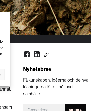
lv
or
ar
Nyhetsbrev
R
Få kunskapen, idéerna och de nya
r ofta
lösningarna för ett hållbart
annat.
samhälle.
mensam
SKICKA