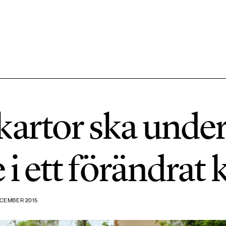
584 ARTIKLAR
Hållbara städer
artor ska under
1492 ARTIKLAR
Klimat
i ett förändrat 
612 ARTIKLAR
Mat & jordbruk
CEMBER 2015
189 ARTIKLAR
Transport