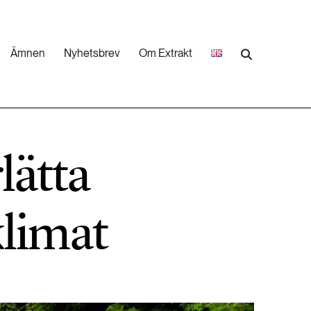
Ämnen
Nyhetsbrev
Om Extrakt
473 ARTIKLAR
Industri & Energi
lätta
252 ARTIKLAR
Landsbygd
klimat
262 ARTIKLAR
Skog
473 ARTIKLAR
Vatten