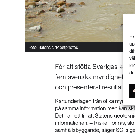
Ex
up
Foto: Baloncici/Mostphotos
di
vä
För att stötta Sveriges ko
kl
du
fem svenska myndigheter sa
och presenterat resultatet 
Kartunderlagen från olika myndig
på samma information men kan skilja
Det har lett till att Statens geotek
informationen. – Risker för ras, skre
samhällsbyggande, säger SGI:s ge