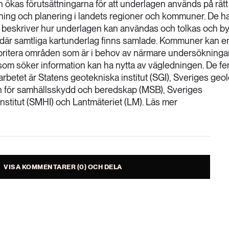
n ökas förutsättningarna för att underlagen används på rätt 
ing och planering i landets regioner och kommuner. De h
m beskriver hur underlagen kan användas och tolkas och b
där samtliga kartunderlag finns samlade. Kommuner kan en
ioritera områden som är i behov av närmare undersökninga
som söker information kan ha nytta av vägledningen. De f
betet är Statens geotekniska institut (SGI), Sveriges geo
 för samhällsskydd och beredskap (MSB), Sveriges
nstitut (SMHI) och Lantmäteriet (LM). Läs mer
VISA KOMMENTARER (0) OCH DELA