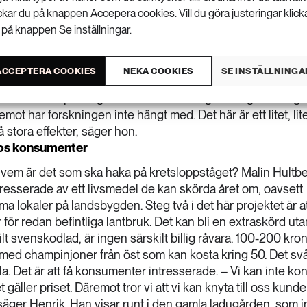
ickar du på knappen Accepera cookies. Vill du göra justeringar klick
e biogas. – På så vis skulle man kunna öka svampprodukti
 på knappen Se inställningar.
törre klimatavtryck. Svampodling skulle kunna bli en inhems
r hon och tillägger: – Dessutom ligger det i mångas intress
å kan svamp vara ett bra alternativ. En ökad inhemsk
ACCEPTERA COOKIES
NEKA COOKIES
SE INSTÄLLNINGA
. Projektet sträcker sig över ett år. Malin Hultberg berätta
udenter svampodlingen. – Det finns många duktiga företag i
ot har forskningen inte hängt med. Det här är ett litet, lit
 stora effekter, säger hon.
 hos konsumenter
vem är det som ska haka på kretsloppståget? Malin Hultb
resserade av ett livsmedel de kan skörda året om, oavsett
a lokaler på landsbygden. Steg två i det här projektet är at
för redan befintliga lantbruk. Det kan bli en extraskörd utan
t svenskodlad, är ingen särskilt billig råvara. 100-200 kron
t med champinjoner från öst som kan kosta kring 50. Det svå
dla. Det är att få konsumenter intresserade. – Vi kan inte ko
äller priset. Däremot tror vi att vi kan knyta till oss kund
säger Henrik. Han visar runt i den gamla ladugården, som 