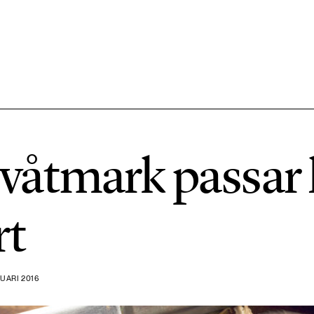
584 ARTIKLAR
Hållbara städer
åtmark passar 
1492 ARTIKLAR
Klimat
rt
612 ARTIKLAR
Mat & jordbruk
UARI 2016
189 ARTIKLAR
Transport