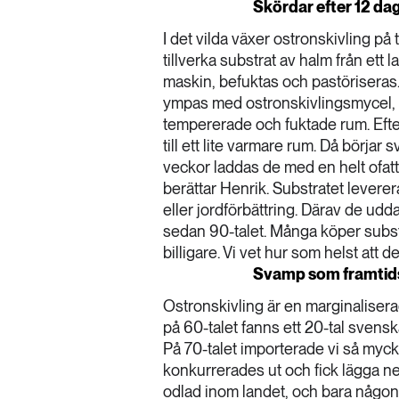
Skördar efter 12 da
I det vilda växer ostronskivling 
tillverka substrat av halm från et
maskin, befuktas och pastöriseras. 
ympas med ostronskivlingsmycel, pa
tempererade och fuktade rum. Efter
till ett lite varmare rum. Då börjar s
veckor laddas de med en helt ofattb
berättar Henrik. Substratet levere
eller jordförbättring. Därav de udd
sedan 90-talet. Många köper substra
billigare. Vi vet hur som helst att
Svamp som framti
Ostronskivling är en marginalisera
på 60-talet fanns ett 20-tal sven
På 70-talet importerade vi så myck
konkurrerades ut och fick lägga ner
odlad inom landet, och bara någon 