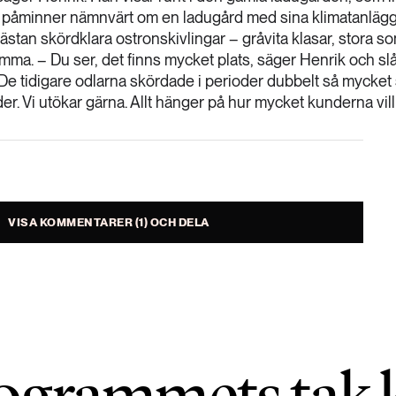
re påminner nämnvärt om en ladugård med sina klimatanläg
 nästan skördklara ostronskivlingar – gråvita klasar, stora s
a. – Du ser, det finns mycket plats, säger Henrik och slå
De tidigare odlarna skördade i perioder dubbelt så mycket
. Vi utökar gärna. Allt hänger på hur mycket kunderna vill
VISA KOMMENTARER (1) OCH DELA
ogrammets tak k