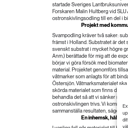
startade Sveriges Lantbruksunive
Forskaren Malin Hultberg vid SLU Al
ostronskivlingsodling till en del i 
Projekt med komm
Svampodling kräver två saker: subst
främst i Holland. Substratet är det
svenskt substrat i mycket högre gr
Anm.) berättade för mig att de exp
börjar vi göra försök med biomater
material. Projektet genomförs ti
våtmarker som anlagts för att bind
Östersjön. Våtmarksmaterialet ska 
skörda materialet som finns där –
behandla det så att vi sänker män
ostronskivlingen trivs. Vi kommer
Ex
sammanställa resultaten, säger Ma
up
En inhemsk, hållbar
di
vä
I vanliga fall går materialet till b