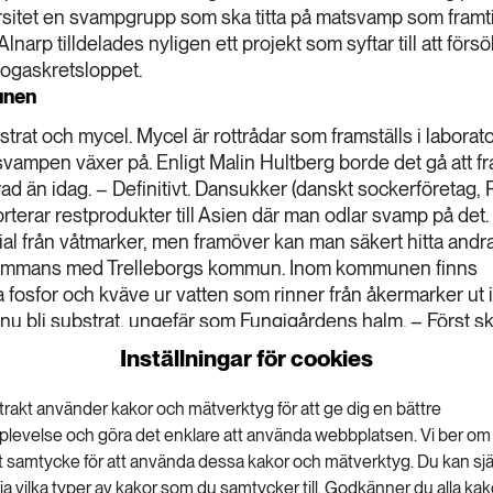
rsitet en svampgrupp som ska titta på matsvamp som framt
narp tilldelades nyligen ett projekt som syftar till att förs
biogaskretsloppet.
unen
rat och mycel. Mycel är rottrådar som framställs i laborato
 svampen växer på. Enligt Malin Hultberg borde det gå att fr
ad än idag. – Definitivt. Dansukker (danskt sockerföretag, 
orterar restprodukter till Asien där man odlar svamp på det
ial från våtmarker, men framöver kan man säkert hitta andr
llsammans med Trelleborgs kommun. Inom kommunen finns
a fosfor och kväve ur vatten som rinner från åkermarker ut i
nu bli substrat, ungefär som Fungigårdens halm. – Först sk
 vass, kaveldun och sådant – sedan kommer vi hacka ner d
Inställningar för cookies
gden av andra mikroorganismer. Därefter får vi se om
 provodla några gånger under hösten och på våren ska vi
trakt använder kakor och mätverktyg för att ge dig en bättre
lin Hultberg.
plevelse och göra det enklare att använda webbplatsen. Vi ber om
 livsmedelsproduktion
tt samtycke för att använda dessa kakor och mätverktyg. Du kan sjä
lja vilka typer av kakor som du samtycker till. Godkänner du alla kak
iogasanläggningar efter skörd. Nu hoppas Malin Hultberg att