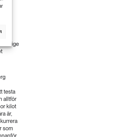
ar
onen
k,
e att
R
r att
 Sverige
et
erg
t testa
 alltför
or kilot
ra är,
nkurrera
er som
innanför