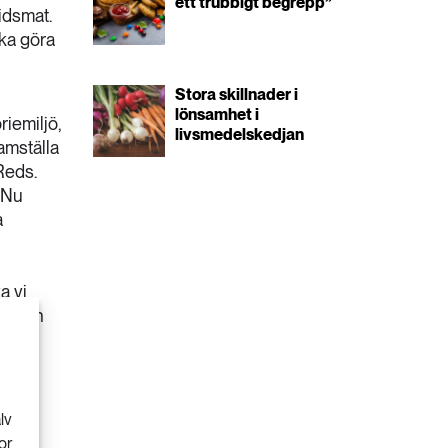
ett trubbigt begrepp”
idsmat.
öka göra
Stora skillnader i
lönsamhet i
riemiljö,
livsmedelskedjan
amställa
Reds.
. Nu
a
a vi
et och
lv
or