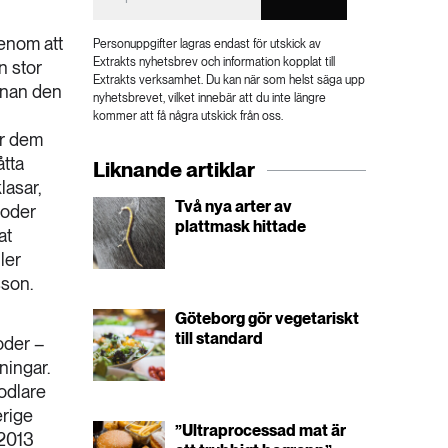
genom att
Personuppgifter lagras endast för utskick av
Extrakts nyhetsbrev och information kopplat till
n stor
Extrakts verksamhet. Du kan när som helst säga upp
innan den
nyhetsbrevet, vilket innebär att du inte längre
kommer att få några utskick från oss.
ar dem
åtta
Liknande artiklar
lasar,
Två nya arter av
foder
plattmask hittade
at
ler
sson.
Göteborg gör vegetariskt
till standard
oder –
ningar.
 odlare
erige
”Ultraprocessad mat är
 2013