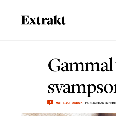
900 ARTIKLAR
Biologisk mångfald
Gammal v
471 ARTIKLAR
Kemikalier
svampso
939 ARTIKLAR
Livsstil & konsumtion
1
MAT & JORDBRUK
PUBLICERAD 16 FEBR
360 ARTIKLAR
Social hållbarhet