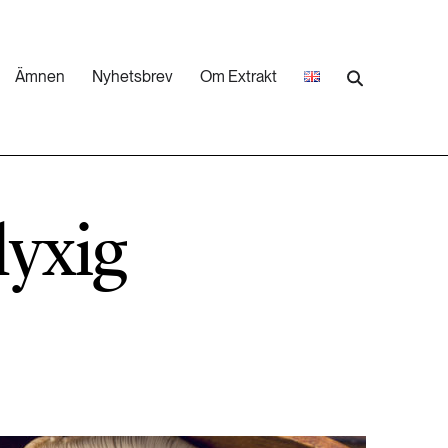
Ämnen
Nyhetsbrev
Om Extrakt
473 ARTIKLAR
Industri & Energi
lyxig
252 ARTIKLAR
Landsbygd
262 ARTIKLAR
Skog
473 ARTIKLAR
Vatten