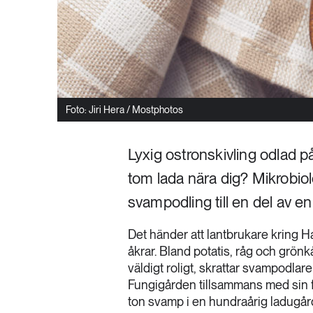
Foto: Jiri Hera / Mostphotos
Lyxig ostronskivling odlad p
tom lada nära dig? Mikrobiol
svampodling till en del av e
Det händer att lantbrukare kring Ha
åkrar. Bland potatis, råg och grönk
väldigt roligt, skrattar svampodla
Fungigården tillsammans med sin fru
ton svamp i en hundraårig ladugår