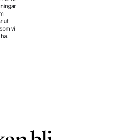
gningar
om
r ut
 som vi
 ha.
an bli