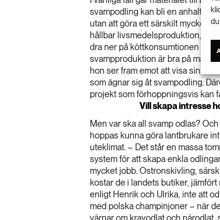
kl
svampodling kan bli en anhalt för
du
utan att göra ett särskilt mycket s
hållbar livsmedelsproduktion, säge
dra ner på köttkonsumtionen och d
svampproduktion är bra på många vis
hon ser fram emot att visa sina st
som ägnar sig åt svampodling. Därem
projekt som förhoppningsvis kan få
Vill skapa intresse
Men var ska all svamp odlas? Och 
hoppas kunna göra lantbrukare int
uteklimat. – Det står en massa tomm
system för att skapa enkla odlingar 
mycket jobb. Ostronskivling, särskil
kostar de i landets butiker, jämför
enligt Henrik och Ulrika, inte att o
med polska champinjoner – när det g
värnar om kravodlat och närodlat, 