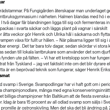
gar
på trädstammar. På Fungigården återskapar man underlaget 
t lantbruksgymnasium i närheten. Halmen blandas med hö i e
I två dagar får blandningen ligga till sig och fermenteras 
ckas i svarta säckar och läggs plant på vagnar i särskilt
 åtta veckor gör Henrik och Ulrika hål i säckarna och flytt
vampen växa för fullt ur hålen. – När påsarna ligger till sig i 
ar energi . Det tar bara tolv dagar, sedan skördar vi stora k
ras sedan till lokala lantbrukare som använder det som djur
a fynden ute på fälten. – Vi har ett kretslopp som har funger
t från Tyskland – jag vet faktiskt inte om det blir dyrare el
 detta är en beprövad teknik som fungerar, säger Henrik Erik
dsmat
d svamp i Sverige. Svampodlingar har vi haft gott om i peri
ska champinjonodlare, många med egna konserveringsinrätt
et billiga champinjoner från Baltikum att de flesta svenska
. Idag är bara 15 procent av all odlad svamp som säljs i Sv
promille är ostronskivling. Men det ska det bli ändring på.