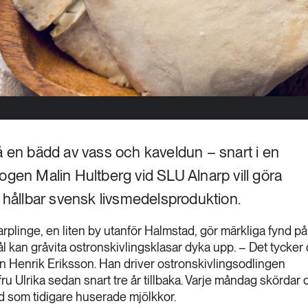
å en bädd av vass och kaveldun – snart i en
ogen Malin Hultberg vid SLU Alnarp vill göra
n hållbar svensk livsmedelsproduktion.
rplinge, en liten by utanför Halmstad, gör märkliga fynd på
ål kan gråvita ostronskivlingsklasar dyka upp. – Det tycker 
ren Henrik Eriksson. Han driver ostronskivlingsodlingen
 Ulrika sedan snart tre år tillbaka. Varje måndag skördar d
d som tidigare huserade mjölkkor.